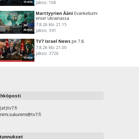
Jakso: 106
15 min
Marttyyrien Ääni
Evankeliumi
ensin Ukrainassa
7.8.26 klo 21.15
Jakso: 341
30 min
TV7 Israel News
pe 7.8.
7.8.26 klo 21.00
Jakso: 3726
15 min
hköposti
(at)tv7.fi
nimi.sukunimi@tv7.fi
tunnukset