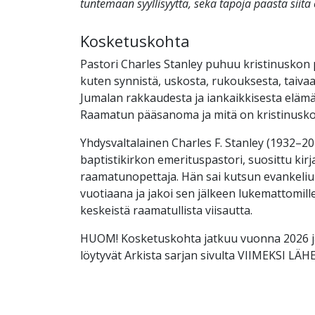
tuntemaan syyllisyyttä, sekä tapoja päästä siitä
Kosketuskohta
Pastori Charles Stanley puhuu kristinuskon 
kuten synnistä, uskosta, rukouksesta, taivaas
Jumalan rakkaudesta ja iankaikkisesta elämä
Raamatun pääsanoma ja mitä on kristinusk
Yhdysvaltalainen Charles F. Stanley (1932–202
baptistikirkon emerituspastori, suosittu kirjai
raamatunopettaja. Hän sai kutsun evankeliu
vuotiaana ja jakoi sen jälkeen lukemattomille
keskeistä raamatullista viisautta.
HUOM! Kosketuskohta jatkuu vuonna 2026 ja
löytyvät Arkista sarjan sivulta VIIMEKSI L