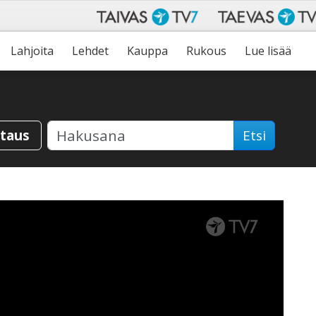
Lahjoita
Lehdet
Kauppa
Rukous
Lue lisää
staus
Etsi