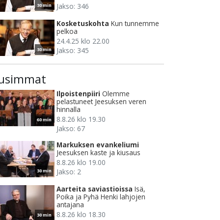
Jakso: 346
30 min
Kosketuskohta
Kun tunnemme
pelkoa
24.4.25 klo 22.00
Jakso: 345
30 min
usimmat
Ilpoistenpiiri
Olemme
pelastuneet Jeesuksen veren
hinnalla
8.8.26 klo 19.30
60 min
Jakso: 67
Markuksen evankeliumi
Jeesuksen kaste ja kiusaus
8.8.26 klo 19.00
Jakso: 2
30 min
Aarteita saviastioissa
Isä,
Poika ja Pyhä Henki lahjojen
antajana
8.8.26 klo 18.30
30 min