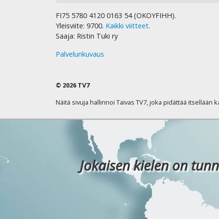
FI75 5780 4120 0163 54 (OKOYFIHH).
Yleisviite: 9700.
Kaikki viitteet
.
Saaja: Ristin Tuki ry
Palvelunkuvaus
© 2026 TV7
Näitä sivuja hallinnoi Taivas TV7, joka pidättää itsellään 
Jokaisen kielen on tunn