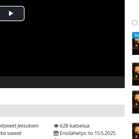
Toista
Video
U
ottaneet ​​Jeesuksen
628 katselua
otka saavat
Ensilähetys: to 15.5.2025