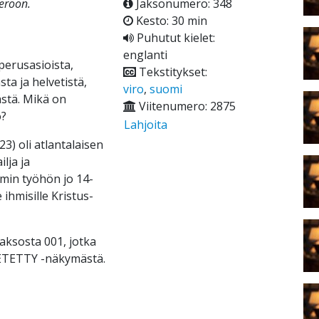
 eroon.
Jaksonumero: 348
Kesto: 30 min
Puhutut kielet:
englanti
perusasioista,
Tekstitykset:
ta ja helvetistä,
viro
,
suomi
stä. Mikä on
Viitenumero: 2875
o?
Lahjoita
3) oli atlantalaisen
lja ja
min työhön jo 14-
 ihmisille Kristus-
ksosta 001, jotka
ÄHETETTY -näkymästä.