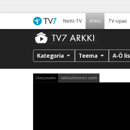
Netti-TV
Arkki
TV-opas
Kategoria
Teema
A-Ö li
Oletussoitin
Vaihtoehtoinen soitin