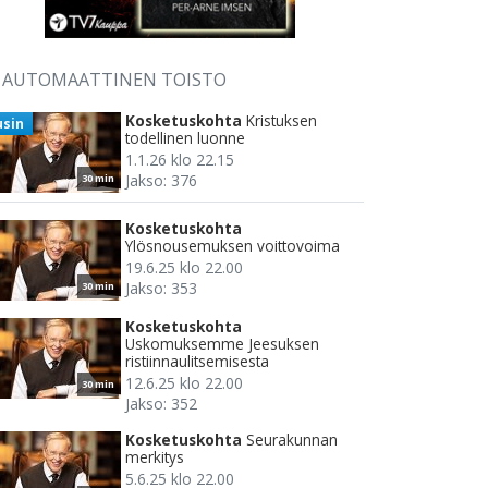
AUTOMAATTINEN TOISTO
Kosketuskohta
Kristuksen
usin
todellinen luonne
1.1.26 klo 22.15
Jakso: 376
30 min
Kosketuskohta
Ylösnousemuksen voittovoima
19.6.25 klo 22.00
Jakso: 353
30 min
Kosketuskohta
Uskomuksemme Jeesuksen
ristiinnaulitsemisesta
12.6.25 klo 22.00
30 min
Jakso: 352
Kosketuskohta
Seurakunnan
merkitys
5.6.25 klo 22.00