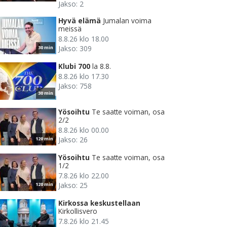
Jakso: 2
Hyvä elämä
Jumalan voima
meissä
8.8.26 klo 18.00
Jakso: 309
30 min
Klubi 700
la 8.8.
8.8.26 klo 17.30
Jakso: 758
30 min
Yösoihtu
Te saatte voiman, osa
2/2
8.8.26 klo 00.00
Jakso: 26
120 min
Yösoihtu
Te saatte voiman, osa
1/2
7.8.26 klo 22.00
Jakso: 25
120 min
Kirkossa keskustellaan
Kirkollisvero
7.8.26 klo 21.45