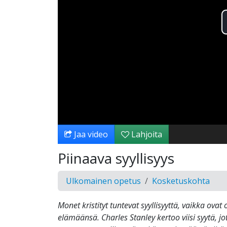
Jaa video
Lahjoita
Piinaava syyllisyys
Ulkomainen opetus
Kosketuskohta
Monet kristityt tuntevat syyllisyyttä, vaikka ovat 
elämäänsä. Charles Stanley kertoo viisi syytä, j