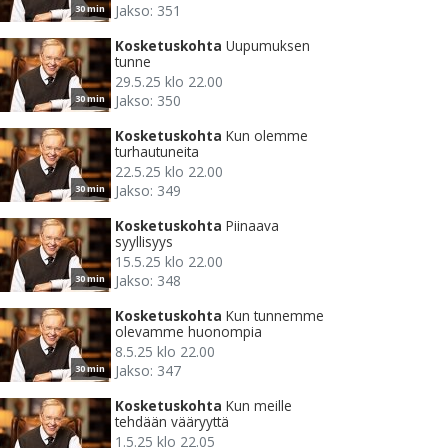
Jakso: 351
30 min
Kosketuskohta
Uupumuksen
tunne
29.5.25 klo 22.00
Jakso: 350
30 min
Kosketuskohta
Kun olemme
turhautuneita
22.5.25 klo 22.00
Jakso: 349
30 min
Kosketuskohta
Piinaava
syyllisyys
15.5.25 klo 22.00
Jakso: 348
30 min
Kosketuskohta
Kun tunnemme
olevamme huonompia
8.5.25 klo 22.00
Jakso: 347
30 min
Kosketuskohta
Kun meille
tehdään vääryyttä
1.5.25 klo 22.05