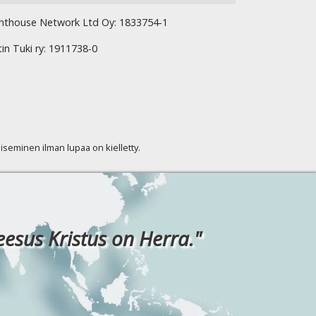
hthouse Network Ltd Oy: 1833754-1
tin Tuki ry: 1911738-0
kaiseminen ilman lupaa on kielletty.
eesus Kristus on Herra."