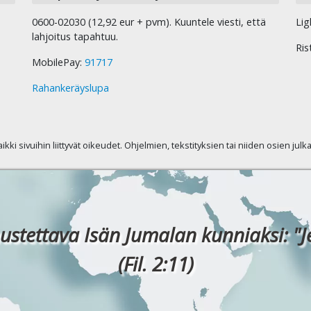
0600-02030 (12,92 eur + pvm). Kuuntele viesti, että
Lig
lahjoitus tapahtuu.
Ris
MobilePay:
91717
Rahankeräyslupa
kaikki sivuihin liittyvät oikeudet. Ohjelmien, tekstityksien tai niiden osien jul
ustettava Isän Jumalan kunniaksi: "J
(Fil. 2:11)