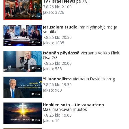
TV7 Israel News
pe 7.8.
7.8.26 klo 21.00
Jakso: 3726
15 min
Jerusalem studio
Iranin ydinohjelma ja
sotatila
7.8.26 klo 20.30
Jakso: 1035
30 min
Isännän pöydässä
Vieraana Veikko Flink.
Osa 2/3
7.8.26 klo 20.00
Jakso: 583
30 min
Yliluonnollista
Vieraana David Herzog
7.8.26 klo 19.30
Jakso: 963
30 min
Henkien sota – tie vapauteen
Maailmankuvan muutos
7.8.26 klo 19.00
Jakso: 10
30 min