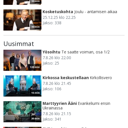
30 min
Kosketuskohta
Joulu - antamisen aikaa
25.12.25 klo 22.25
Jakso: 338
30 min
Uusimmat
Yösoihtu
Te saatte voiman, osa 1/2
7.8.26 klo 22.00
Jakso: 25
120 min
Kirkossa keskustellaan
Kirkollisvero
7.8.26 klo 21.45
Jakso: 106
15 min
Marttyyrien Ääni
Evankeliumi ensin
Ukrainassa
7.8.26 klo 21.15
Jakso: 341
30 min