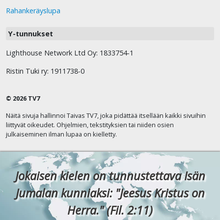
Rahankeräyslupa
Y-tunnukset
Lighthouse Network Ltd Oy: 1833754-1
Ristin Tuki ry: 1911738-0
© 2026 TV7
Näitä sivuja hallinnoi Taivas TV7, joka pidättää itsellään kaikki sivuihin
liittyvät oikeudet. Ohjelmien, tekstityksien tai niiden osien
julkaiseminen ilman lupaa on kielletty.
Jokaisen kielen on tunnustettava Isän
Jumalan kunniaksi: "Jeesus Kristus on
Herra." (Fil. 2:11)