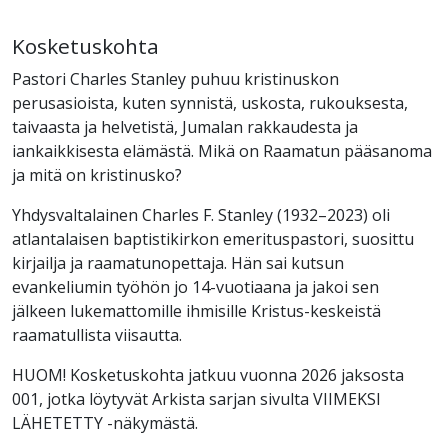
Kosketuskohta
Pastori Charles Stanley puhuu kristinuskon
perusasioista, kuten synnistä, uskosta, rukouksesta,
taivaasta ja helvetistä, Jumalan rakkaudesta ja
iankaikkisesta elämästä. Mikä on Raamatun pääsanoma
ja mitä on kristinusko?
Yhdysvaltalainen Charles F. Stanley (1932–2023) oli
atlantalaisen baptistikirkon emerituspastori, suosittu
kirjailja ja raamatunopettaja. Hän sai kutsun
evankeliumin työhön jo 14-vuotiaana ja jakoi sen
jälkeen lukemattomille ihmisille Kristus-keskeistä
raamatullista viisautta.
HUOM! Kosketuskohta jatkuu vuonna 2026 jaksosta
001, jotka löytyvät Arkista sarjan sivulta VIIMEKSI
LÄHETETTY -näkymästä.