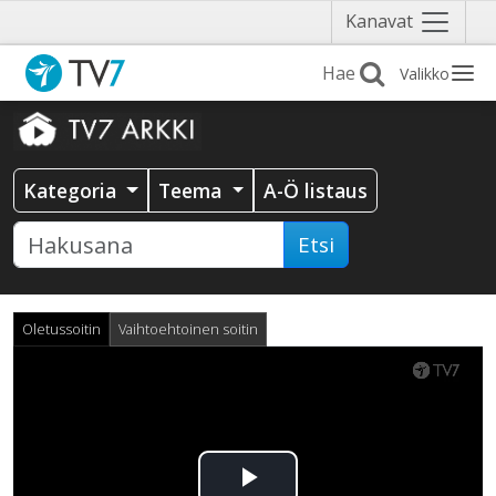
Näytä
Kanavat
valikko
Valikko
Kategoria
Teema
A-Ö listaus
Etsi
Oletussoitin
Vaihtoehtoinen soitin