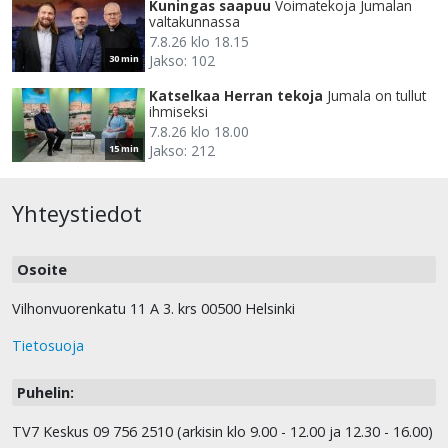
Kuningas saapuu
Voimatekoja Jumalan
valtakunnassa
7.8.26 klo 18.15
Jakso: 102
30 min
Katselkaa Herran tekoja
Jumala on tullut
ihmiseksi
7.8.26 klo 18.00
Jakso: 212
15 min
Yhteystiedot
Osoite
Vilhonvuorenkatu 11 A 3. krs 00500 Helsinki
Tietosuoja
Puhelin:
TV7 Keskus 09 756 2510 (arkisin klo 9.00 - 12.00 ja 12.30 - 16.00)