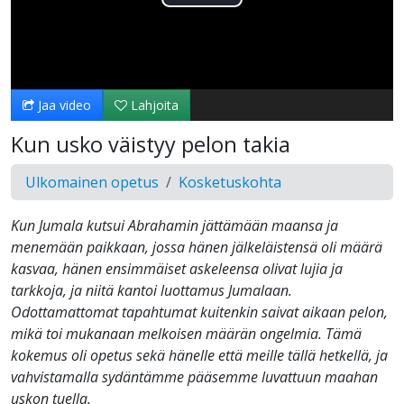
Toista
Video
Jaa video
Lahjoita
Kun usko väistyy pelon takia
Ulkomainen opetus
Kosketuskohta
Kun Jumala kutsui Abrahamin jättämään maansa ja
menemään paikkaan, jossa hänen jälkeläistensä oli määrä
kasvaa, hänen ensimmäiset askeleensa olivat lujia ja
tarkkoja, ja niitä kantoi luottamus Jumalaan.
Odottamattomat tapahtumat kuitenkin saivat aikaan pelon,
mikä toi mukanaan melkoisen määrän ongelmia. Tämä
kokemus oli opetus sekä hänelle että meille tällä hetkellä, ja
vahvistamalla sydäntämme pääsemme luvattuun maahan
uskon tuella.