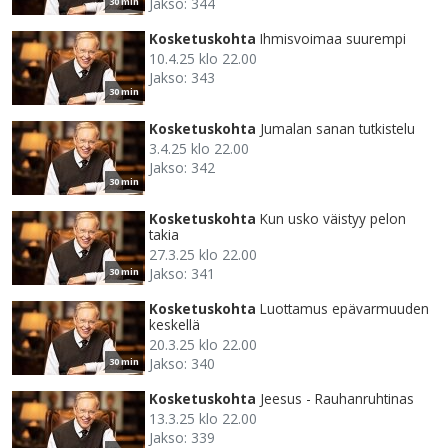
Jakso: 344
30 min
Kosketuskohta
Ihmisvoimaa suurempi
10.4.25 klo 22.00
Jakso: 343
30 min
Kosketuskohta
Jumalan sanan tutkistelu
3.4.25 klo 22.00
Jakso: 342
30 min
Kosketuskohta
Kun usko väistyy pelon
takia
27.3.25 klo 22.00
Jakso: 341
30 min
Kosketuskohta
Luottamus epävarmuuden
keskellä
20.3.25 klo 22.00
Jakso: 340
30 min
Kosketuskohta
Jeesus - Rauhanruhtinas
13.3.25 klo 22.00
Jakso: 339