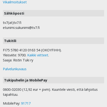
Vikailmoitukset
Sähköposti
tv7(at)tv7.fi
etunimi.sukunimi@tv7.fi
Tukitili
FI75 5780 4120 0163 54 (OKOYFIHH).
Yleisviite: 9700.
Kaikki viitteet
.
Saaja: Ristin Tuki ry
Palvelunkuvaus
Tukipuhelin ja MobilePay
0600-02030 (12,92 eur + pvm). Kuuntele viesti, että lahjoitus
tapahtuu.
MobilePay:
91717