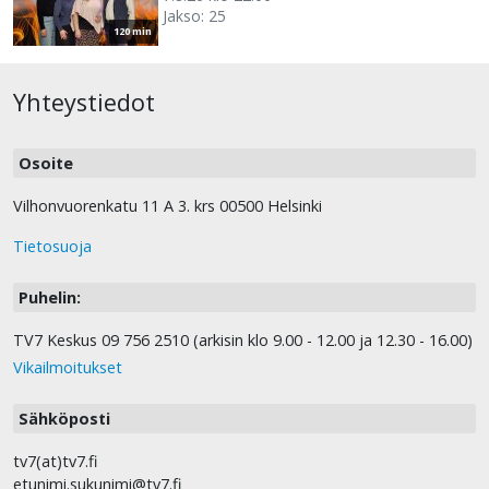
Jakso: 25
120 min
Yhteystiedot
Osoite
Vilhonvuorenkatu 11 A 3. krs 00500 Helsinki
Tietosuoja
Puhelin:
TV7 Keskus 09 756 2510 (arkisin klo 9.00 - 12.00 ja 12.30 - 16.00)
Vikailmoitukset
Sähköposti
tv7(at)tv7.fi
etunimi.sukunimi@tv7.fi