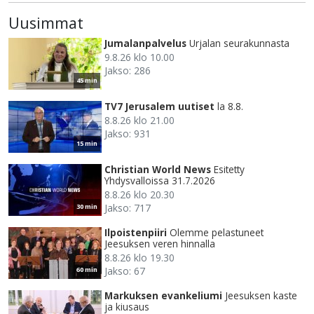
Uusimmat
Jumalanpalvelus
Urjalan seurakunnasta
9.8.26 klo 10.00
Jakso: 286
45 min
TV7 Jerusalem uutiset
la 8.8.
8.8.26 klo 21.00
Jakso: 931
15 min
Christian World News
Esitetty
Yhdysvalloissa 31.7.2026
8.8.26 klo 20.30
Jakso: 717
30 min
Ilpoistenpiiri
Olemme pelastuneet
Jeesuksen veren hinnalla
8.8.26 klo 19.30
Jakso: 67
60 min
Markuksen evankeliumi
Jeesuksen kaste
ja kiusaus