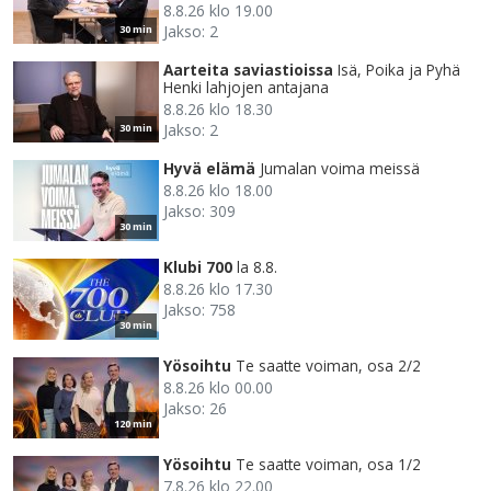
8.8.26 klo 19.00
Jakso: 2
30 min
Aarteita saviastioissa
Isä, Poika ja Pyhä
Henki lahjojen antajana
8.8.26 klo 18.30
Jakso: 2
30 min
Hyvä elämä
Jumalan voima meissä
8.8.26 klo 18.00
Jakso: 309
30 min
Klubi 700
la 8.8.
8.8.26 klo 17.30
Jakso: 758
30 min
Yösoihtu
Te saatte voiman, osa 2/2
8.8.26 klo 00.00
Jakso: 26
120 min
Yösoihtu
Te saatte voiman, osa 1/2
7.8.26 klo 22.00