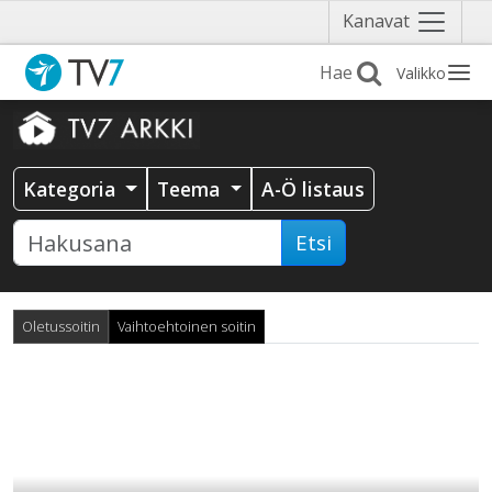
Näytä
Kanavat
valikko
Valikko
Kategoria
Teema
A-Ö listaus
Etsi
Oletussoitin
Vaihtoehtoinen soitin