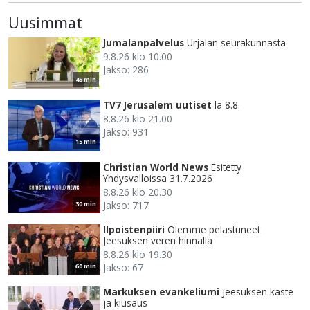
Uusimmat
Jumalanpalvelus
Urjalan seurakunnasta
9.8.26 klo 10.00
Jakso: 286
45 min
TV7 Jerusalem uutiset
la 8.8.
8.8.26 klo 21.00
Jakso: 931
15 min
Christian World News
Esitetty
Yhdysvalloissa 31.7.2026
8.8.26 klo 20.30
Jakso: 717
30 min
Ilpoistenpiiri
Olemme pelastuneet
Jeesuksen veren hinnalla
8.8.26 klo 19.30
Jakso: 67
60 min
Markuksen evankeliumi
Jeesuksen kaste
ja kiusaus