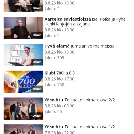
8.8.26 klo 19.00
Jakso: 2
30 min
Aarteita saviastioissa
Isä, Poika ja Pyhä
Henki lahjojen antajana
8.8.26 klo 18.30
Jakso: 2
30 min
Hyvä elämä
Jumalan voima meissä
8.8.26 klo 18.00
Jakso: 309
30 min
Klubi 700
la 8.8.
8.8.26 klo 17.30
Jakso: 758
30 min
Yösoihtu
Te saatte voiman, osa 2/2
8.8.26 klo 00.00
Jakso: 26
120 min
Yösoihtu
Te saatte voiman, osa 1/2
7.8.26 klo 22.00