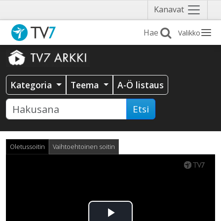
Näytä
Kanavat
valikko
Valikko
Kategoria
Teema
A-Ö listaus
Etsi
Oletussoitin
Vaihtoehtoinen soitin