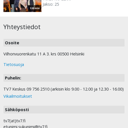
Jakso: 25
120 min
Yhteystiedot
Osoite
Vilhonvuorenkatu 11 A 3. krs 00500 Helsinki
Tietosuoja
Puhelin:
TV7 Keskus 09 756 2510 (arkisin klo 9.00 - 12.00 ja 12.30 - 16.00)
Vikailmoitukset
Sähköposti
tv7(at)tv7.fi
etunimi.sukunimi@tv7.fi