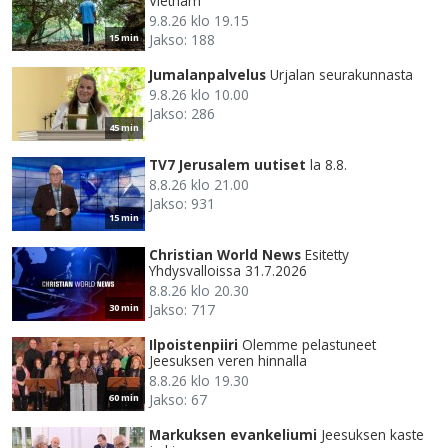
Vietnam
9.8.26 klo 19.15
Jakso: 188
15 min
Jumalanpalvelus
Urjalan seurakunnasta
9.8.26 klo 10.00
Jakso: 286
45 min
TV7 Jerusalem uutiset
la 8.8.
8.8.26 klo 21.00
Jakso: 931
15 min
Christian World News
Esitetty
Yhdysvalloissa 31.7.2026
8.8.26 klo 20.30
Jakso: 717
30 min
Ilpoistenpiiri
Olemme pelastuneet
Jeesuksen veren hinnalla
8.8.26 klo 19.30
Jakso: 67
60 min
Markuksen evankeliumi
Jeesuksen kaste