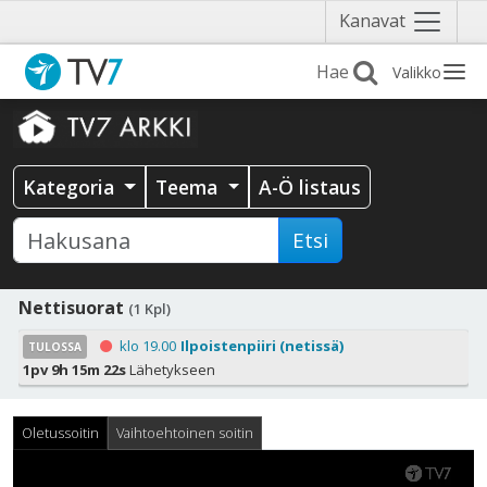
Näytä
Kanavat
valikko
Valikko
Kategoria
Teema
A-Ö listaus
Etsi
Nettisuorat
(1 Kpl)
klo 19.00
Ilpoistenpiiri (netissä)
TULOSSA
1pv 9h 15m 22s
Lähetykseen
Oletussoitin
Vaihtoehtoinen soitin