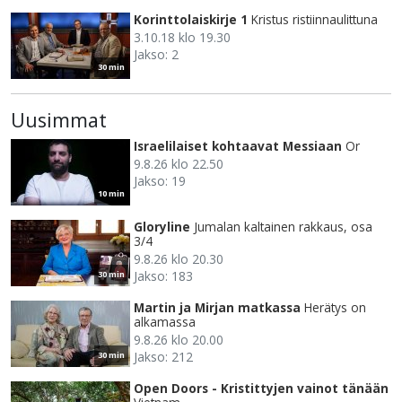
Korinttolaiskirje 1
Kristus ristiinnaulittuna
3.10.18 klo 19.30
Jakso: 2
30 min
Uusimmat
Israelilaiset kohtaavat Messiaan
Or
9.8.26 klo 22.50
Jakso: 19
10 min
Gloryline
Jumalan kaltainen rakkaus, osa
3/4
9.8.26 klo 20.30
Jakso: 183
30 min
Martin ja Mirjan matkassa
Herätys on
alkamassa
9.8.26 klo 20.00
Jakso: 212
30 min
Open Doors - Kristittyjen vainot tänään