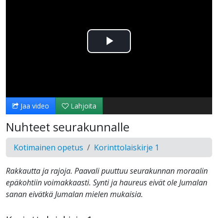
Toista
Video
Jaa video
Lahjoita
Nuhteet seurakunnalle
Kotimainen opetus
Korinttolaiskirje 1
Rakkautta ja rajoja. Paavali puuttuu seurakunnan moraalin
epäkohtiin voimakkaasti. Synti ja haureus eivät ole Jumalan
sanan eivätkä Jumalan mielen mukaisia.