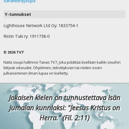
Rahankeräyslupa
Y-tunnukset
Lighthouse Network Ltd Oy: 1833754-1
Ristin Tuki ry: 1911738-0
© 2026 TV7
Näitä sivuja hallinnoi Taivas TV7, joka pidättää itsellään kaikki sivuihin
liittyvät oikeudet. Ohjelmien, tekstityksien tai niiden osien
julkaiseminen ilman lupaa on kielletty.
Jokaisen kielen on tunnustettava Isän
Jumalan kunniaksi: "Jeesus Kristus on
Herra." (Fil. 2:11)