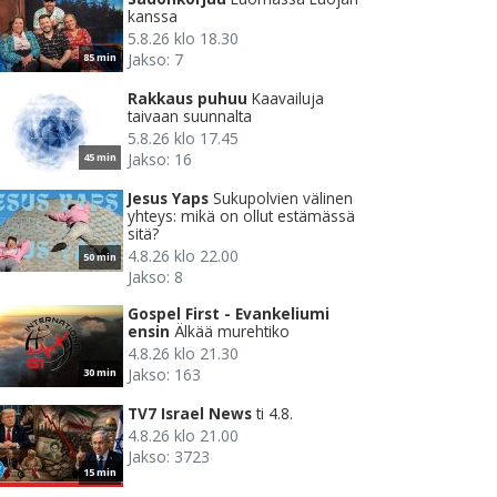
kanssa
5.8.26 klo 18.30
Jakso: 7
85 min
Rakkaus puhuu
Kaavailuja
taivaan suunnalta
5.8.26 klo 17.45
Jakso: 16
45 min
Jesus Yaps
Sukupolvien välinen
yhteys: mikä on ollut estämässä
sitä?
4.8.26 klo 22.00
50 min
Jakso: 8
Gospel First - Evankeliumi
ensin
Älkää murehtiko
4.8.26 klo 21.30
Jakso: 163
30 min
TV7 Israel News
ti 4.8.
4.8.26 klo 21.00
Jakso: 3723
15 min