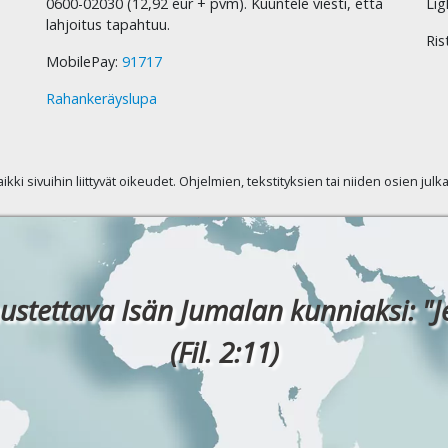
0600-02030 (12,92 eur + pvm). Kuuntele viesti, että
Lig
lahjoitus tapahtuu.
Ris
MobilePay:
91717
Rahankeräyslupa
kaikki sivuihin liittyvät oikeudet. Ohjelmien, tekstityksien tai niiden osien jul
ustettava Isän Jumalan kunniaksi: "J
(Fil. 2:11)