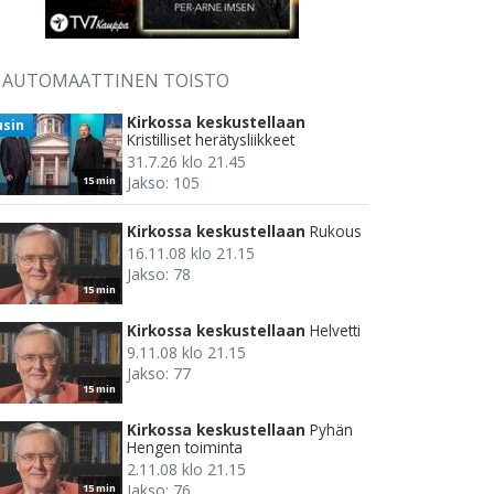
AUTOMAATTINEN TOISTO
Kirkossa keskustellaan
usin
Kristilliset herätysliikkeet
31.7.26 klo 21.45
Jakso: 105
15 min
Kirkossa keskustellaan
Rukous
16.11.08 klo 21.15
Jakso: 78
15 min
Kirkossa keskustellaan
Helvetti
9.11.08 klo 21.15
Jakso: 77
15 min
Kirkossa keskustellaan
Pyhän
Hengen toiminta
2.11.08 klo 21.15
Jakso: 76
15 min