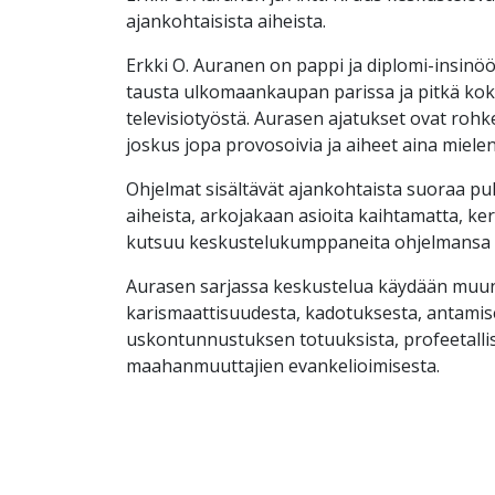
ajankohtaisista aiheista.
Erkki O. Auranen on pappi ja diplomi-insinöör
tausta ulkomaankaupan parissa ja pitkä kok
televisiotyöstä. Aurasen ajatukset ovat rohk
joskus jopa provosoivia ja aiheet aina mielen
Ohjelmat sisältävät ajankohtaista suoraa puh
aiheista, arkojakaan asioita kaihtamatta, ker
kutsuu keskustelukumppaneita ohjelmansa v
Aurasen sarjassa keskustelua käydään mu
karismaattisuudesta, kadotuksesta, antamise
uskontunnustuksen totuuksista, profeetalli
maahanmuuttajien evankelioimisesta.