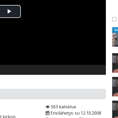
Toista
Video
U
563 katselua
Ensilähetys: su 12.10.2008
t kirkon