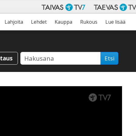
Lahjoita
Lehdet
Kauppa
Rukous
Lue lisää
staus
Etsi