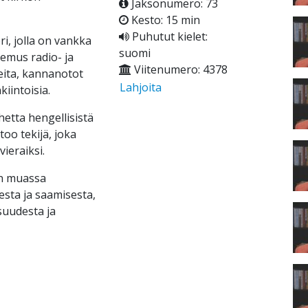
Jaksonumero: 73
Kesto: 15 min
Puhutut kielet:
i, jolla on vankka
suomi
emus radio- ja
Viitenumero: 4378
eita, kannanotot
Lahjoita
kiintoisia.
etta hengellisistä
too tekijä, joka
ieraiksi.
un muassa
sta ja saamisesta,
suudesta ja