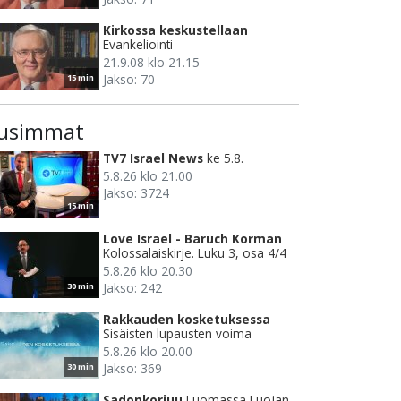
Kirkossa keskustellaan
Evankeliointi
21.9.08 klo 21.15
Jakso: 70
15 min
usimmat
TV7 Israel News
ke 5.8.
5.8.26 klo 21.00
Jakso: 3724
15 min
Love Israel - Baruch Korman
Kolossalaiskirje. Luku 3, osa 4/4
5.8.26 klo 20.30
Jakso: 242
30 min
Rakkauden kosketuksessa
Sisäisten lupausten voima
5.8.26 klo 20.00
Jakso: 369
30 min
Sadonkorjuu
Luomassa Luojan