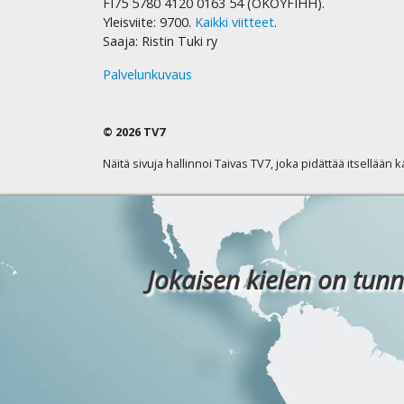
FI75 5780 4120 0163 54 (OKOYFIHH).
Yleisviite: 9700.
Kaikki viitteet
.
Saaja: Ristin Tuki ry
Palvelunkuvaus
© 2026 TV7
Näitä sivuja hallinnoi Taivas TV7, joka pidättää itsellään 
Jokaisen kielen on tunn