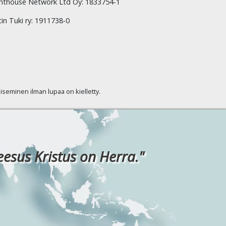
hthouse Network Ltd Oy: 1833754-1
tin Tuki ry: 1911738-0
kaiseminen ilman lupaa on kielletty.
eesus Kristus on Herra."