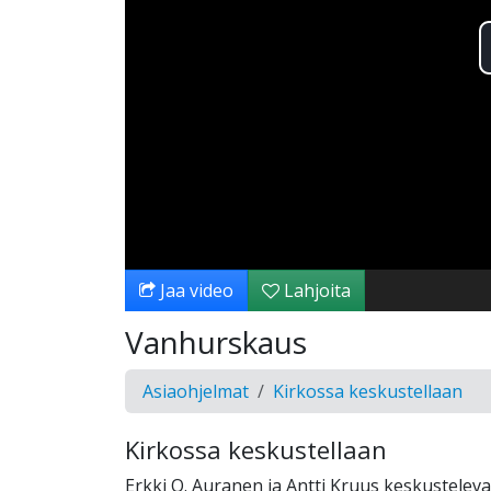
Jaa video
Lahjoita
Vanhurskaus
Asiaohjelmat
Kirkossa keskustellaan
Kirkossa keskustellaan
Erkki O. Auranen ja Antti Kruus keskusteleva