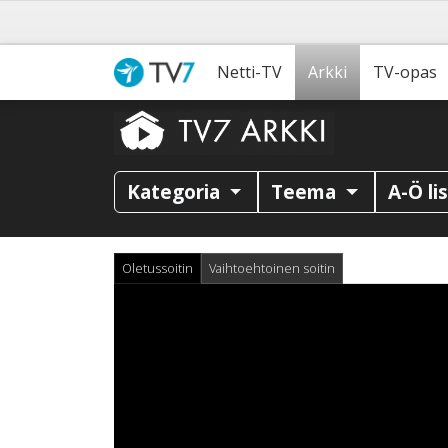
Netti-TV
Arkki
TV-opas
Kategoria
Teema
A-Ö li
Oletussoitin
Vaihtoehtoinen soitin