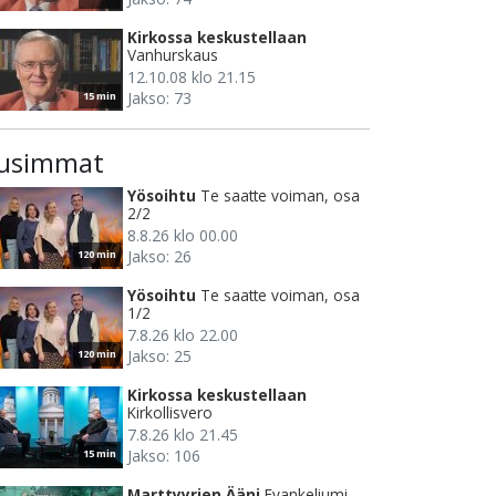
Kirkossa keskustellaan
Vanhurskaus
12.10.08 klo 21.15
Jakso: 73
15 min
usimmat
Yösoihtu
Te saatte voiman, osa
2/2
8.8.26 klo 00.00
Jakso: 26
120 min
Yösoihtu
Te saatte voiman, osa
1/2
7.8.26 klo 22.00
Jakso: 25
120 min
Kirkossa keskustellaan
Kirkollisvero
7.8.26 klo 21.45
Jakso: 106
15 min
Marttyyrien Ääni
Evankeliumi