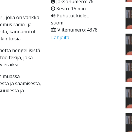
Jaksonumero: 76
Kesto: 15 min
Puhutut kielet:
i, jolla on vankka
suomi
emus radio- ja
Viitenumero: 4378
eita, kannanotot
Lahjoita
kiintoisia.
etta hengellisistä
too tekijä, joka
ieraiksi.
un muassa
sta ja saamisesta,
suudesta ja