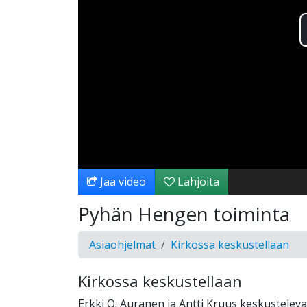
Jaa video
Lahjoita
Pyhän Hengen toiminta
Asiaohjelmat
Kirkossa keskustellaan
Kirkossa keskustellaan
Erkki O. Auranen ja Antti Kruus keskusteleva