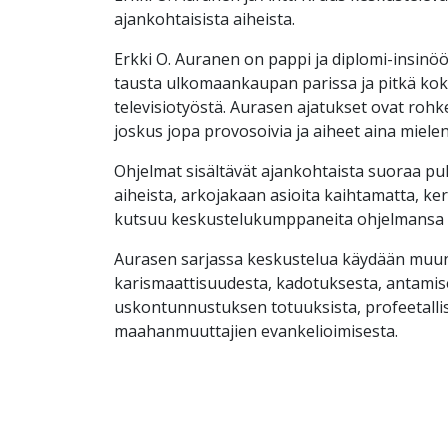
ajankohtaisista aiheista.
Erkki O. Auranen on pappi ja diplomi-insinöör
tausta ulkomaankaupan parissa ja pitkä kok
televisiotyöstä. Aurasen ajatukset ovat rohk
joskus jopa provosoivia ja aiheet aina mielen
Ohjelmat sisältävät ajankohtaista suoraa puh
aiheista, arkojakaan asioita kaihtamatta, ker
kutsuu keskustelukumppaneita ohjelmansa v
Aurasen sarjassa keskustelua käydään mu
karismaattisuudesta, kadotuksesta, antamise
uskontunnustuksen totuuksista, profeetalli
maahanmuuttajien evankelioimisesta.