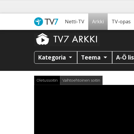
Netti-TV
Arkki
TV-opas
Kategoria
Teema
A-Ö li
Oletussoitin
Vaihtoehtoinen soitin