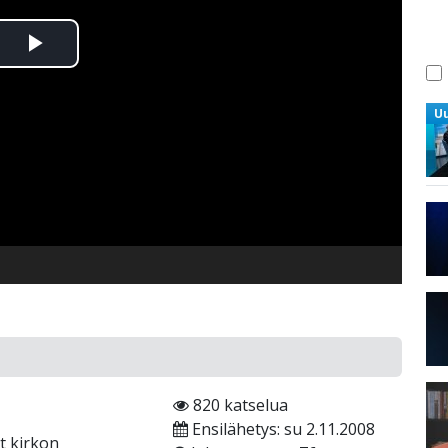
Toista
Video
U
820 katselua
Ensilähetys: su 2.11.2008
t kirkon