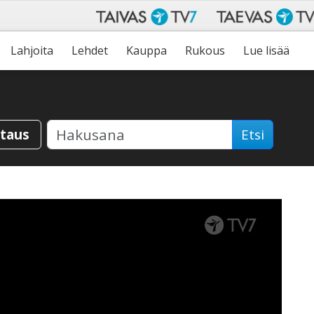
Lahjoita
Lehdet
Kauppa
Rukous
Lue lisää
staus
Etsi