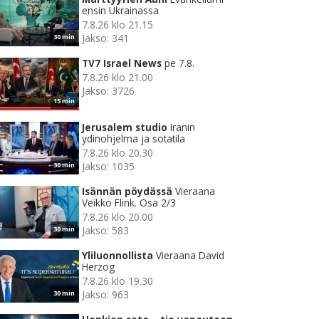
ensin Ukrainassa
7.8.26 klo 21.15
Jakso: 341
30 min
TV7 Israel News
pe 7.8.
7.8.26 klo 21.00
Jakso: 3726
15 min
Jerusalem studio
Iranin
ydinohjelma ja sotatila
7.8.26 klo 20.30
Jakso: 1035
30 min
Isännän pöydässä
Vieraana
Veikko Flink. Osa 2/3
7.8.26 klo 20.00
Jakso: 583
30 min
Yliluonnollista
Vieraana David
Herzog
7.8.26 klo 19.30
Jakso: 963
30 min