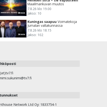
Henkien sota – tie vapauteen
Maailmankuvan muutos
7.8.26 klo 19.00
Jakso: 10
30 min
Kuningas saapuu
Voimatekoja
Jumalan valtakunnassa
7.8.26 klo 18.15
Jakso: 102
30 min
hköposti
(at)tv7.fi
nimi.sukunimi@tv7.fi
tunnukset
hthouse Network Ltd Oy: 1833754-1