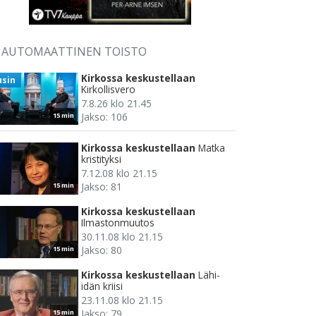
AUTOMAATTINEN TOISTO
Kirkossa keskustellaan
usin
Kirkollisvero
7.8.26 klo 21.45
Jakso: 106
15 min
Kirkossa keskustellaan
Matka
kristityksi
7.12.08 klo 21.15
Jakso: 81
15 min
Kirkossa keskustellaan
Ilmastonmuutos
30.11.08 klo 21.15
Jakso: 80
15 min
Kirkossa keskustellaan
Lähi-
idän kriisi
23.11.08 klo 21.15
Jakso: 79
15 min