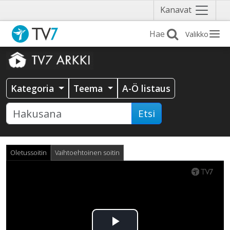
Näytä
Kanavat
valikko
Valikko
Kategoria
Teema
A-Ö listaus
Etsi
Oletussoitin
Vaihtoehtoinen soitin