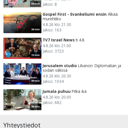
Jakso: 8
50 min
Gospel First - Evankeliumi ensin
Älkää
murehtiko
4.8.26 klo 21.30
Jakso: 163
30 min
TV7 Israel News
ti 4.8.
4.8.26 klo 21.00
Jakso: 3723
15 min
Jerusalem studio
Libanon: Diplomatian ja
sodan välissä
4.8.26 klo 20.30
Jakso: 1034
30 min
Jumala puhuu
Pitkä ikä
4.8.26 klo 20.00
Jakso: 682
30 min
Yhteystiedot