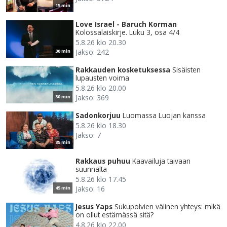
15 min
Love Israel - Baruch Korman
Kolossalaiskirje. Luku 3, osa 4/4
5.8.26 klo 20.30
Jakso: 242
30 min
Rakkauden kosketuksessa
Sisäisten
lupausten voima
5.8.26 klo 20.00
Jakso: 369
30 min
Sadonkorjuu
Luomassa Luojan kanssa
5.8.26 klo 18.30
Jakso: 7
85 min
Rakkaus puhuu
Kaavailuja taivaan
suunnalta
5.8.26 klo 17.45
Jakso: 16
45 min
Jesus Yaps
Sukupolvien välinen yhteys: mikä
on ollut estämässä sitä?
4.8.26 klo 22.00