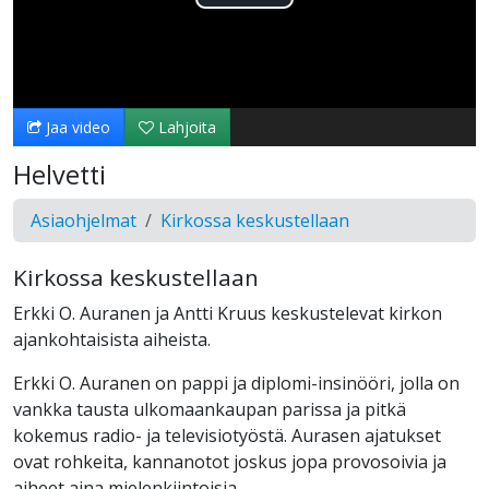
Toista
Video
Jaa video
Lahjoita
Helvetti
Asiaohjelmat
Kirkossa keskustellaan
Kirkossa keskustellaan
Erkki O. Auranen ja Antti Kruus keskustelevat kirkon
ajankohtaisista aiheista.
Erkki O. Auranen on pappi ja diplomi-insinööri, jolla on
vankka tausta ulkomaankaupan parissa ja pitkä
kokemus radio- ja televisiotyöstä. Aurasen ajatukset
ovat rohkeita, kannanotot joskus jopa provosoivia ja
aiheet aina mielenkiintoisia.