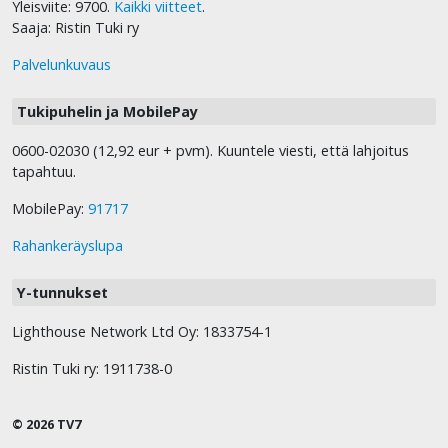
Yleisviite: 9700.
Kaikki viitteet
.
Saaja: Ristin Tuki ry
Palvelunkuvaus
Tukipuhelin ja MobilePay
0600-02030 (12,92 eur + pvm). Kuuntele viesti, että lahjoitus
tapahtuu.
MobilePay:
91717
Rahankeräyslupa
Y-tunnukset
Lighthouse Network Ltd Oy: 1833754-1
Ristin Tuki ry: 1911738-0
© 2026 TV7