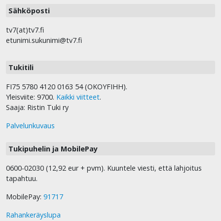
Sähköposti
tv7(at)tv7.fi
etunimi.sukunimi@tv7.fi
Tukitili
FI75 5780 4120 0163 54 (OKOYFIHH).
Yleisviite: 9700.
Kaikki viitteet
.
Saaja: Ristin Tuki ry
Palvelunkuvaus
Tukipuhelin ja MobilePay
0600-02030 (12,92 eur + pvm). Kuuntele viesti, että lahjoitus
tapahtuu.
MobilePay:
91717
Rahankeräyslupa