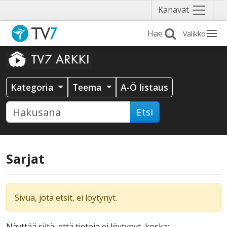
Näytä
Kanavat
valikko
Valikko
Kategoria
Teema
A-Ö listaus
Etsi
Sarjat
Sivua, jota etsit, ei löytynyt.
Näyttää siltä, että tietoja ei löytynyt, koska: