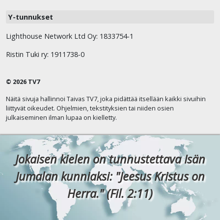
Y-tunnukset
Lighthouse Network Ltd Oy: 1833754-1
Ristin Tuki ry: 1911738-0
© 2026 TV7
Näitä sivuja hallinnoi Taivas TV7, joka pidättää itsellään kaikki sivuihin
liittyvät oikeudet. Ohjelmien, tekstityksien tai niiden osien
julkaiseminen ilman lupaa on kielletty.
Jokaisen kielen on tunnustettava Isän
Jumalan kunniaksi: "Jeesus Kristus on
Herra." (Fil. 2:11)