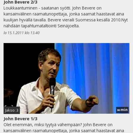
John Bevere 2/3
Loukkaantuminen - saatanan syötti. John Bevere on
kansainvälinen raamatunopettaja, jonka saarnat haastavat aina
kuulijan hyvällä tavalla. Bevere vieraili Suomessa kesällä 2010.Nyt
nähdään tapahtumataltiointi Seinäjoelta.
la 15.1.2011 klo 13.40
min
Jakso: 3
90
John Bevere 1/3
Olet enemmän, miksi tyytyä vähempään? John Bevere on
kansainvälinen raamatunopettaja, jonka saarnat haastavat aina