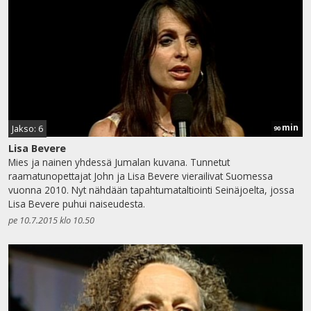
min
Jakso: 6
90
Lisa Bevere
Mies ja nainen yhdessä Jumalan kuvana. Tunnetut
raamatunopettajat John ja Lisa Bevere vierailivat Suomessa
vuonna 2010. Nyt nähdään tapahtumataltiointi Seinäjoelta, jossa
Lisa Bevere puhui naiseudesta.
pe 10.7.2015 klo 10.50