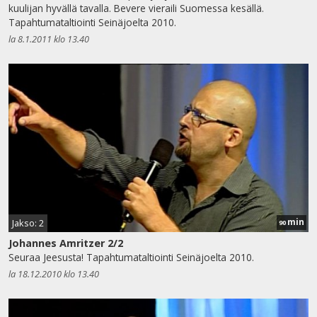
kuulijan hyvällä tavalla. Bevere vieraili Suomessa kesällä.
Tapahtumataltiointi Seinäjoelta 2010.
la 8.1.2011 klo 13.40
min
Jakso: 2
90
Johannes Amritzer 2/2
Seuraa Jeesusta! Tapahtumataltiointi Seinäjoelta 2010.
la 18.12.2010 klo 13.40