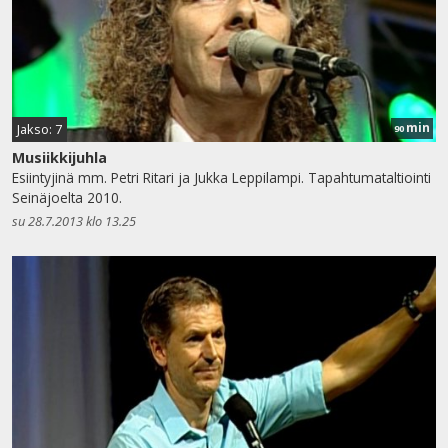
min
Jakso: 7
90
Musiikkijuhla
Esiintyjinä mm. Petri Ritari ja Jukka Leppilampi. Tapahtumataltiointi
Seinäjoelta 2010.
su 28.7.2013 klo 13.25