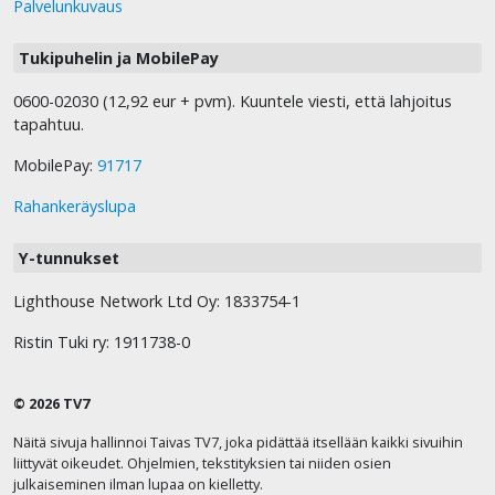
Palvelunkuvaus
Tukipuhelin ja MobilePay
0600-02030 (12,92 eur + pvm). Kuuntele viesti, että lahjoitus
tapahtuu.
MobilePay:
91717
Rahankeräyslupa
Y-tunnukset
Lighthouse Network Ltd Oy: 1833754-1
Ristin Tuki ry: 1911738-0
© 2026 TV7
Näitä sivuja hallinnoi Taivas TV7, joka pidättää itsellään kaikki sivuihin
liittyvät oikeudet. Ohjelmien, tekstityksien tai niiden osien
julkaiseminen ilman lupaa on kielletty.