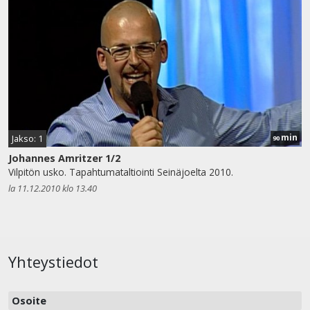
min
Jakso: 1
90
Johannes Amritzer 1/2
Vilpitön usko. Tapahtumataltiointi Seinäjoelta 2010.
la 11.12.2010 klo 13.40
Yhteystiedot
Osoite