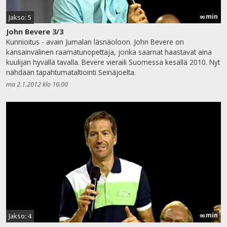
min
Jakso: 5
90
John Bevere 3/3
Kunnioitus - avain Jumalan läsnäoloon. John Bevere on
kansainvälinen raamatunopettaja, jonka saarnat haastavat aina
kuulijan hyvällä tavalla. Bevere vieraili Suomessa kesällä 2010. Nyt
nähdään tapahtumataltiointi Seinäjoelta.
ma 2.1.2012 klo 10.00
min
Jakso: 4
90