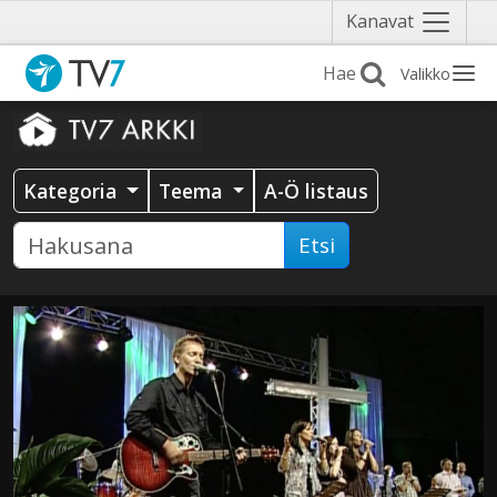
Näytä
Kanavat
valikko
Valikko
Kategoria
Teema
A-Ö listaus
Etsi