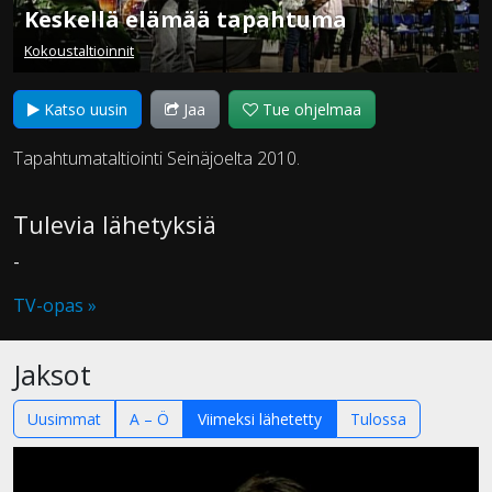
Keskellä elämää tapahtuma
Kokoustaltioinnit
Katso uusin
Jaa
Tue ohjelmaa
Tapahtumataltiointi Seinäjoelta 2010.
Tulevia lähetyksiä
-
TV-opas »
Jaksot
Uusimmat
A – Ö
Viimeksi lähetetty
Tulossa