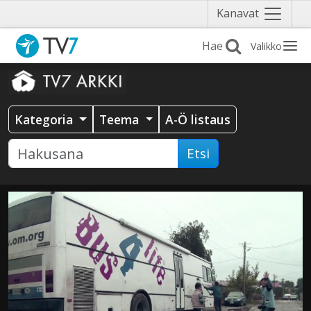
Näytä
Kanavat
valikko
Valikko
Kategoria
Teema
A-Ö listaus
Etsi