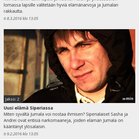
lomassa lapsille välitetään hyviä elämänarvoja ja Jumalan
rakkautta.
ti 8.3.2016 klo 13.05
min
Jakso: 2
30
Uusi elämä Siperiassa
Miten syvältä Jumala voi nostaa ihmisen? Siperialaiset Sasha ja
Andrei ovat entisiä narkomaaneja, joiden elämän Jumala on
kääntänyt ylösalaisin.
ti 9.2.2016 klo 13.05