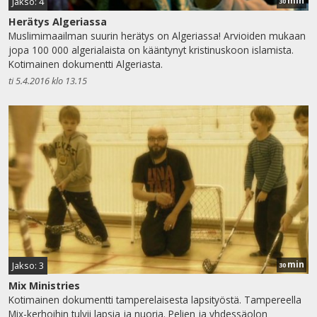
min
Jakso: 4
30
Herätys Algeriassa
Muslimimaailman suurin herätys on Algeriassa! Arvioiden mukaan
jopa 100 000 algerialaista on kääntynyt kristinuskoon islamista.
Kotimainen dokumentti Algeriasta.
ti 5.4.2016 klo 13.15
min
Jakso: 3
30
Mix Ministries
Kotimainen dokumentti tamperelaisesta lapsityöstä. Tampereella
Mix-kerhoihin tulvii lapsia ja nuoria. Pelien ja yhdessäolon