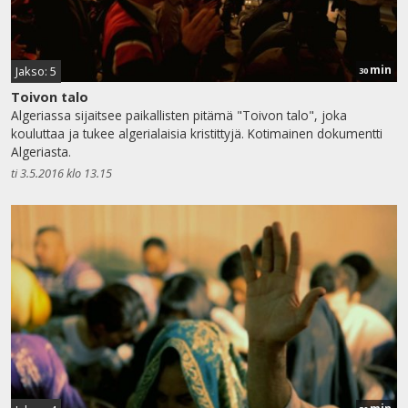
min
Jakso: 5
30
Toivon talo
Algeriassa sijaitsee paikallisten pitämä "Toivon talo", joka
kouluttaa ja tukee algerialaisia kristittyjä. Kotimainen dokumentti
Algeriasta.
ti 3.5.2016 klo 13.15