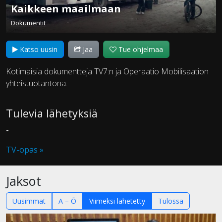
Kaikkeen maailmaan
Dokumentit
Katso uusin
Jaa
Tue ohjelmaa
Kotimaisia dokumentteja TV7:n ja Operaatio Mobilisaation
yhteistuotantona.
Tulevia lähetyksiä
-
TV-opas »
Jaksot
Uusimmat
A – Ö
Viimeksi lähetetty
Tulossa