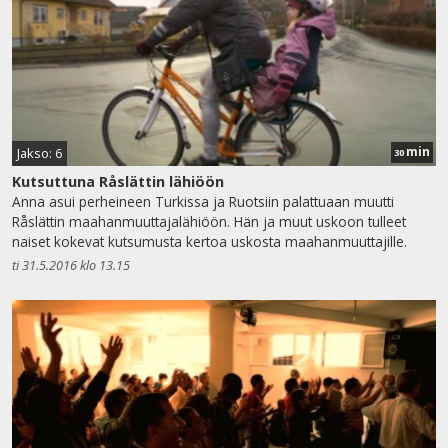
min
Jakso: 6
30
Kutsuttuna Råslättin lähiöön
Anna asui perheineen Turkissa ja Ruotsiin palattuaan muutti
Råslättin maahanmuuttajalähiöön. Hän ja muut uskoon tulleet
naiset kokevat kutsumusta kertoa uskosta maahanmuuttajille.
ti 31.5.2016 klo 13.15