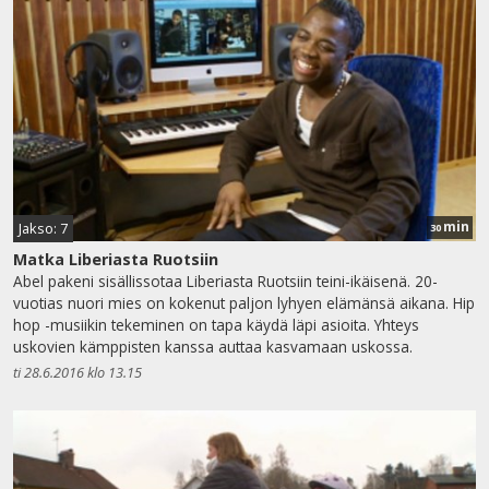
min
Jakso: 7
30
Matka Liberiasta Ruotsiin
Abel pakeni sisällissotaa Liberiasta Ruotsiin teini-ikäisenä. 20-
vuotias nuori mies on kokenut paljon lyhyen elämänsä aikana. Hip
hop -musiikin tekeminen on tapa käydä läpi asioita. Yhteys
uskovien kämppisten kanssa auttaa kasvamaan uskossa.
ti 28.6.2016 klo 13.15