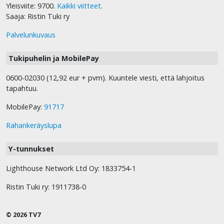
Yleisviite: 9700.
Kaikki viitteet
.
Saaja: Ristin Tuki ry
Palvelunkuvaus
Tukipuhelin ja MobilePay
0600-02030 (12,92 eur + pvm). Kuuntele viesti, että lahjoitus
tapahtuu.
MobilePay:
91717
Rahankeräyslupa
Y-tunnukset
Lighthouse Network Ltd Oy: 1833754-1
Ristin Tuki ry: 1911738-0
© 2026 TV7