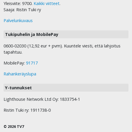
Yleisviite: 9700.
Kaikki viitteet
.
Saaja: Ristin Tuki ry
Palvelunkuvaus
Tukipuhelin ja MobilePay
0600-02030 (12,92 eur + pvm). Kuuntele viesti, että lahjoitus
tapahtuu.
MobilePay:
91717
Rahankeräyslupa
Y-tunnukset
Lighthouse Network Ltd Oy: 1833754-1
Ristin Tuki ry: 1911738-0
© 2026 TV7