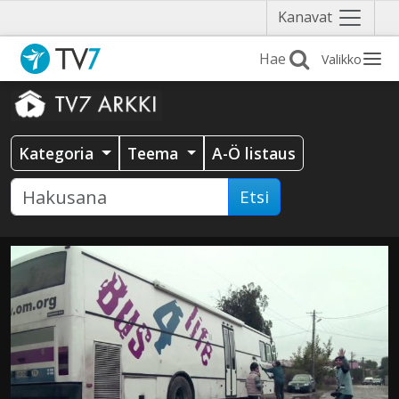
Näytä
Kanavat
valikko
Valikko
Kategoria
Teema
A-Ö listaus
Etsi