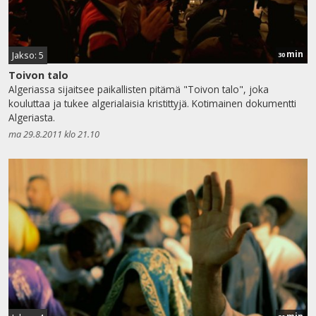
min
Jakso: 5
30
Toivon talo
Algeriassa sijaitsee paikallisten pitämä "Toivon talo", joka
kouluttaa ja tukee algerialaisia kristittyjä. Kotimainen dokumentti
Algeriasta.
ma 29.8.2011 klo 21.10