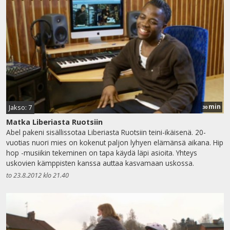
min
Jakso: 7
30
Matka Liberiasta Ruotsiin
Abel pakeni sisällissotaa Liberiasta Ruotsiin teini-ikäisenä. 20-
vuotias nuori mies on kokenut paljon lyhyen elämänsä aikana. Hip
hop -musiikin tekeminen on tapa käydä läpi asioita. Yhteys
uskovien kämppisten kanssa auttaa kasvamaan uskossa.
to 23.8.2012 klo 21.40