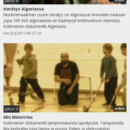
min
Jakso: 4
30
Herätys Algeriassa
Muslimimaailman suurin herätys on Algeriassa! Arvioiden mukaan
jopa 100 000 algerialaista on kääntynyt kristinuskoon islamista.
Kotimainen dokumentti Algeriasta.
ma 22.8.2011 klo 21.10
min
Jakso: 3
30
Mix Ministries
Kotimainen dokumentti tamperelaisesta lapsityöstä. Tampereella
Mix-kerhoihin tulvii lapsia ja nuoria. Pelien ja yhdessäolon