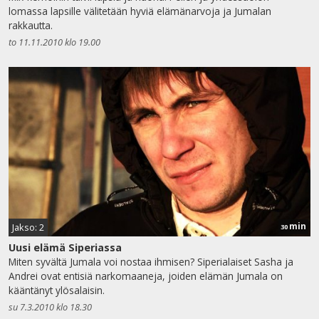
lomassa lapsille välitetään hyviä elämänarvoja ja Jumalan
rakkautta.
to 11.11.2010 klo 19.00
min
Jakso: 2
30
Uusi elämä Siperiassa
Miten syvältä Jumala voi nostaa ihmisen? Siperialaiset Sasha ja
Andrei ovat entisiä narkomaaneja, joiden elämän Jumala on
kääntänyt ylösalaisin.
su 7.3.2010 klo 18.30