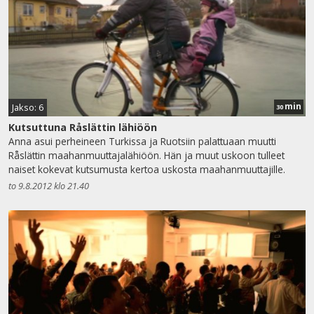
min
Jakso: 6
30
Kutsuttuna Råslättin lähiöön
Anna asui perheineen Turkissa ja Ruotsiin palattuaan muutti
Råslättin maahanmuuttajalähiöön. Hän ja muut uskoon tulleet
naiset kokevat kutsumusta kertoa uskosta maahanmuuttajille.
to 9.8.2012 klo 21.40