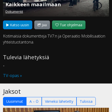
Kaikkeen maailmaan
Dokumentit
Katso uusin
Jaa
Tue ohjelmaa
Kotimaisia dokumentteja TV7:n ja Operaatio Mobilisaation
yhteistuotantona.
Tulevia lähetyksiä
-
TV-opas »
Jaksot
Uusimmat
A – Ö
Viimeksi lähetetty
Tulossa