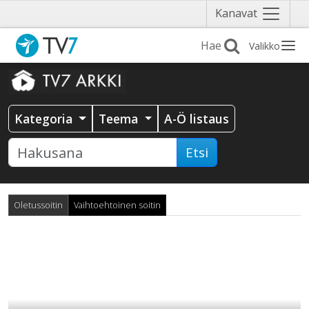
Näytä
Kanavat
valikko
Valikko
Kategoria
Teema
A-Ö listaus
Etsi
Oletussoitin
Vaihtoehtoinen soitin