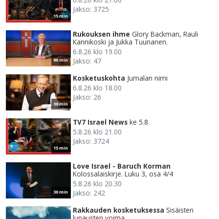
Jakso: 3725
15 min
Rukouksen ihme
Glory Backman, Rauli
Kannikoski ja Jukka Tuunanen.
6.8.26 klo 19.00
Jakso: 47
90 min
Kosketuskohta
Jumalan nimi
6.8.26 klo 18.00
Jakso: 26
30 min
TV7 Israel News
ke 5.8.
5.8.26 klo 21.00
Jakso: 3724
15 min
Love Israel - Baruch Korman
Kolossalaiskirje. Luku 3, osa 4/4
5.8.26 klo 20.30
Jakso: 242
30 min
Rakkauden kosketuksessa
Sisäisten
lupausten voima