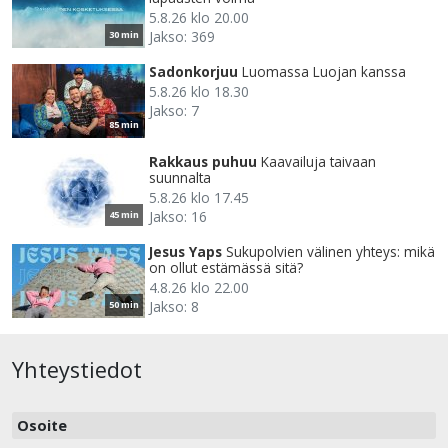
5.8.26 klo 20.00
Jakso: 369
30 min
Sadonkorjuu
Luomassa Luojan kanssa
5.8.26 klo 18.30
Jakso: 7
85 min
Rakkaus puhuu
Kaavailuja taivaan
suunnalta
5.8.26 klo 17.45
Jakso: 16
45 min
Jesus Yaps
Sukupolvien välinen yhteys: mikä
on ollut estämässä sitä?
4.8.26 klo 22.00
Jakso: 8
50 min
Yhteystiedot
Osoite