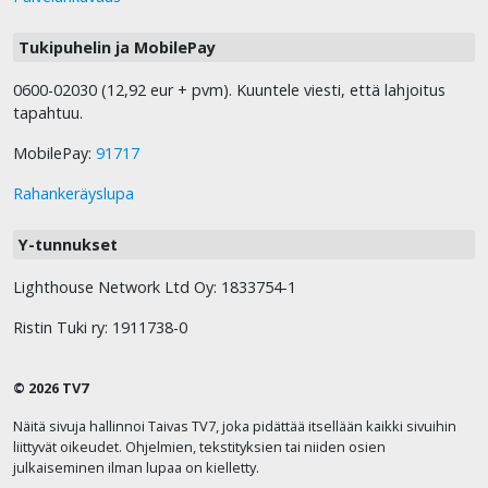
Tukipuhelin ja MobilePay
0600-02030 (12,92 eur + pvm). Kuuntele viesti, että lahjoitus
tapahtuu.
MobilePay:
91717
Rahankeräyslupa
Y-tunnukset
Lighthouse Network Ltd Oy: 1833754-1
Ristin Tuki ry: 1911738-0
© 2026 TV7
Näitä sivuja hallinnoi Taivas TV7, joka pidättää itsellään kaikki sivuihin
liittyvät oikeudet. Ohjelmien, tekstityksien tai niiden osien
julkaiseminen ilman lupaa on kielletty.