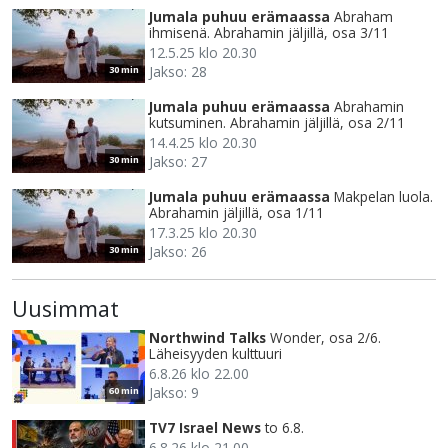
Jumala puhuu erämaassa
Abraham
ihmisenä. Abrahamin jäljillä, osa 3/11
12.5.25 klo 20.30
Jakso: 28
30 min
Jumala puhuu erämaassa
Abrahamin
kutsuminen. Abrahamin jäljillä, osa 2/11
14.4.25 klo 20.30
Jakso: 27
30 min
Jumala puhuu erämaassa
Makpelan luola.
Abrahamin jäljillä, osa 1/11
17.3.25 klo 20.30
Jakso: 26
30 min
Uusimmat
Northwind Talks
Wonder, osa 2/6.
Läheisyyden kulttuuri
6.8.26 klo 22.00
Jakso: 9
60 min
TV7 Israel News
to 6.8.
6.8.26 klo 21.00