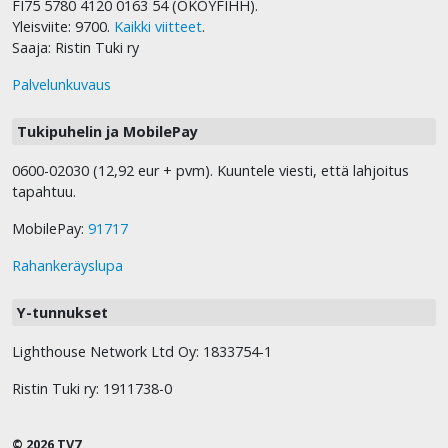
FI75 5780 4120 0163 54 (OKOYFIHH).
Yleisviite: 9700.
Kaikki viitteet
.
Saaja: Ristin Tuki ry
Palvelunkuvaus
Tukipuhelin ja MobilePay
0600-02030 (12,92 eur + pvm). Kuuntele viesti, että lahjoitus
tapahtuu.
MobilePay:
91717
Rahankeräyslupa
Y-tunnukset
Lighthouse Network Ltd Oy: 1833754-1
Ristin Tuki ry: 1911738-0
© 2026 TV7