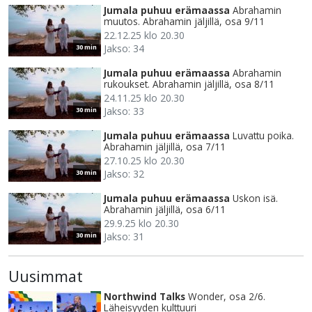
Jumala puhuu erämaassa
Abrahamin
muutos. Abrahamin jäljillä, osa 9/11
22.12.25 klo 20.30
Jakso: 34
30 min
Jumala puhuu erämaassa
Abrahamin
rukoukset. Abrahamin jäljillä, osa 8/11
24.11.25 klo 20.30
Jakso: 33
30 min
Jumala puhuu erämaassa
Luvattu poika.
Abrahamin jäljillä, osa 7/11
27.10.25 klo 20.30
Jakso: 32
30 min
Jumala puhuu erämaassa
Uskon isä.
Abrahamin jäljillä, osa 6/11
29.9.25 klo 20.30
Jakso: 31
30 min
Uusimmat
Northwind Talks
Wonder, osa 2/6.
Läheisyyden kulttuuri