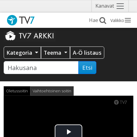
Näytä
Kanavat
valikko
Valikko
Kategoria
Teema
A-Ö listaus
Etsi
Oletussoitin
Vaihtoehtoinen soitin