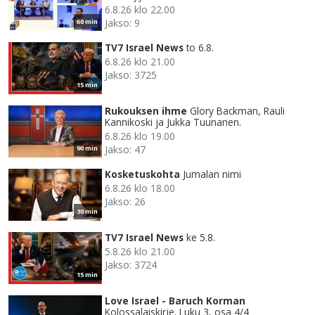
6.8.26 klo 22.00
Jakso: 9
60 min
TV7 Israel News
to 6.8.
6.8.26 klo 21.00
Jakso: 3725
15 min
Rukouksen ihme
Glory Backman, Rauli
Kannikoski ja Jukka Tuunanen.
6.8.26 klo 19.00
Jakso: 47
90 min
Kosketuskohta
Jumalan nimi
6.8.26 klo 18.00
Jakso: 26
30 min
TV7 Israel News
ke 5.8.
5.8.26 klo 21.00
Jakso: 3724
15 min
Love Israel - Baruch Korman
Kolossalaiskirje. Luku 3, osa 4/4