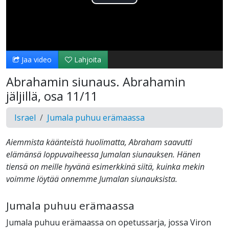
Toista
Video
Jaa video
Lahjoita
Abrahamin siunaus. Abrahamin
jäljillä, osa 11/11
Israel
Jumala puhuu erämaassa
Aiemmista käänteistä huolimatta, Abraham saavutti
elämänsä loppuvaiheessa Jumalan siunauksen. Hänen
tiensä on meille hyvänä esimerkkinä siitä, kuinka mekin
voimme löytää onnemme Jumalan siunauksista.
Jumala puhuu erämaassa
Jumala puhuu erämaassa on opetussarja, jossa Viron