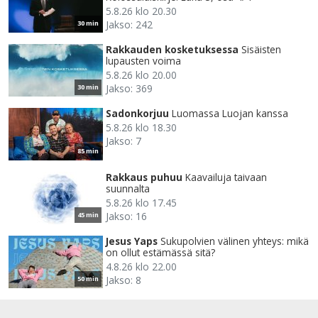
5.8.26 klo 20.30
Jakso: 242
30 min
Rakkauden kosketuksessa
Sisäisten
lupausten voima
5.8.26 klo 20.00
Jakso: 369
30 min
Sadonkorjuu
Luomassa Luojan kanssa
5.8.26 klo 18.30
Jakso: 7
85 min
Rakkaus puhuu
Kaavailuja taivaan
suunnalta
5.8.26 klo 17.45
Jakso: 16
45 min
Jesus Yaps
Sukupolvien välinen yhteys: mikä
on ollut estämässä sitä?
4.8.26 klo 22.00
Jakso: 8
50 min