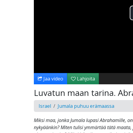
Jaa video
Lahjoita
Luvatun maan tarina. Abra
Israel
Jumala puhuu erämaassa
Miksi maa, jonka Jumala lupasi Abrahamille, on 
nykyäänkin? Miten tulisi ymmärtää tätä maata, j