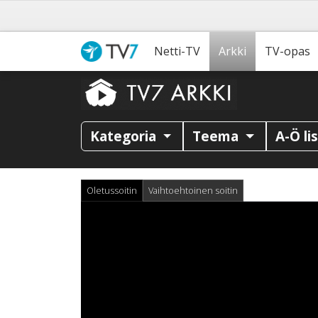
Netti-TV
Arkki
TV-opas
Kategoria
Teema
A-Ö li
Oletussoitin
Vaihtoehtoinen soitin