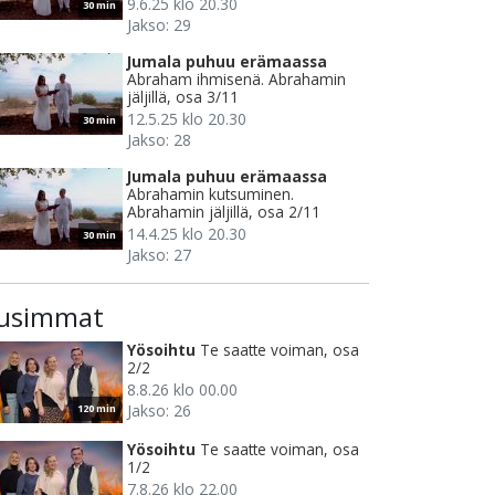
9.6.25 klo 20.30
30 min
Jakso: 29
Jumala puhuu erämaassa
Abraham ihmisenä. Abrahamin
jäljillä, osa 3/11
12.5.25 klo 20.30
30 min
Jakso: 28
Jumala puhuu erämaassa
Abrahamin kutsuminen.
Abrahamin jäljillä, osa 2/11
14.4.25 klo 20.30
30 min
Jakso: 27
usimmat
Yösoihtu
Te saatte voiman, osa
2/2
8.8.26 klo 00.00
Jakso: 26
120 min
Yösoihtu
Te saatte voiman, osa
1/2
7.8.26 klo 22.00