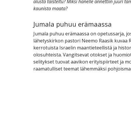
alusta taisteltu? Miksi hänelle annettiin juuri tä
kaunista maata?
Jumala puhuu erämaassa
Jumala puhuu erämaassa on opetussarja, jo
lähetyskirkon pastori Neemo Raasik kuvaa
kerrotuista Israelin maantieteellistä ja histori
olosuhteista. Vangitsevat otokset ja huomio
selitykset tuovat aavikon erityispiirteet ja 
raamatulliset teemat lähemmäksi pohjoismai