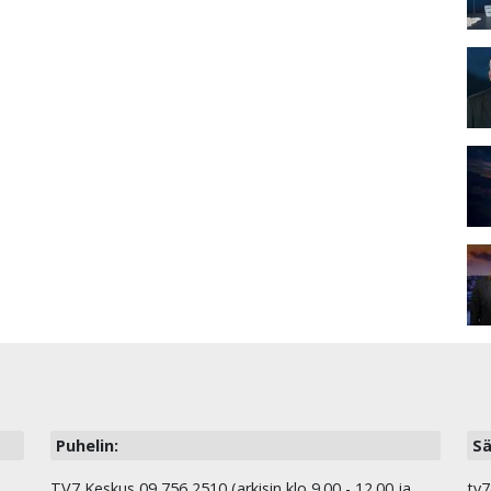
Puhelin:
Sä
TV7 Keskus 09 756 2510 (arkisin klo 9.00 - 12.00 ja
tv7