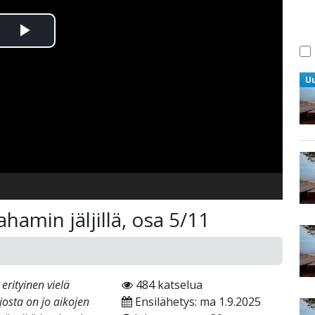
Toista
Video
U
hamin jäljillä, osa 5/11
erityinen vielä
484 katselua
osta on jo aikojen
Ensilähetys: ma 1.9.2025