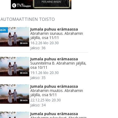
AUTOMAATTINEN TOISTO
Jumala puhuu erämaassa
usin
Abrahamin siunaus. Abrahamin
jäljillä, osa 11/11
16.2.26 klo 20.30
30 min
Jakso: 36
Jumala puhuu erämaassa
Suunnitelma B. Abrahamin jäljillä,
osa 10/11
19.1.26 klo 20.30
30 min
Jakso: 35
Jumala puhuu erämaassa
Abrahamin muutos. Abrahamin
jäljillä, osa 9/11
22.12.25 klo 20.30
30 min
Jakso: 34
Jumala puhuu erämaassa
Abrahamin rukoukset. Abrahamin