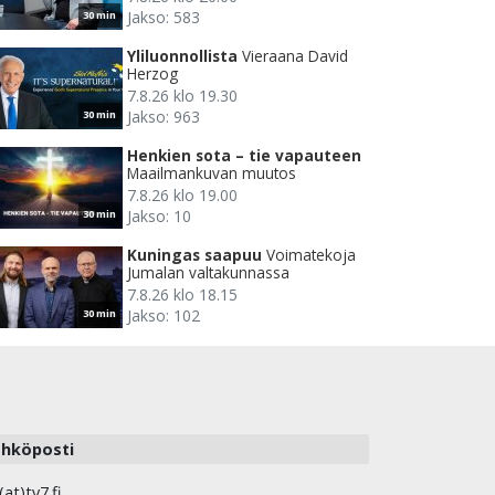
Jakso: 583
30 min
Yliluonnollista
Vieraana David
Herzog
7.8.26 klo 19.30
Jakso: 963
30 min
Henkien sota – tie vapauteen
Maailmankuvan muutos
7.8.26 klo 19.00
Jakso: 10
30 min
Kuningas saapuu
Voimatekoja
Jumalan valtakunnassa
7.8.26 klo 18.15
Jakso: 102
30 min
hköposti
(at)tv7.fi