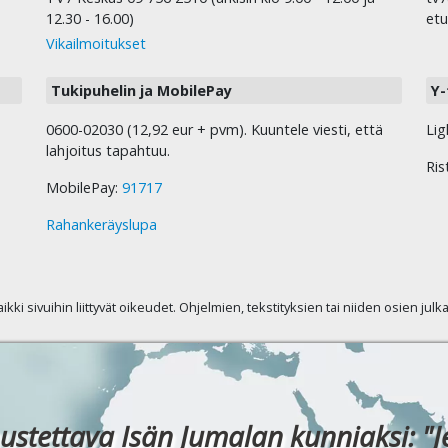
12.30 - 16.00)
etu
Vikailmoitukset
Tukipuhelin ja MobilePay
Y-
0600-02030 (12,92 eur + pvm). Kuuntele viesti, että
Lig
lahjoitus tapahtuu.
Ris
MobilePay:
91717
Rahankeräyslupa
kaikki sivuihin liittyvät oikeudet. Ohjelmien, tekstityksien tai niiden osien jul
ustettava Isän Jumalan kunniaksi: "J