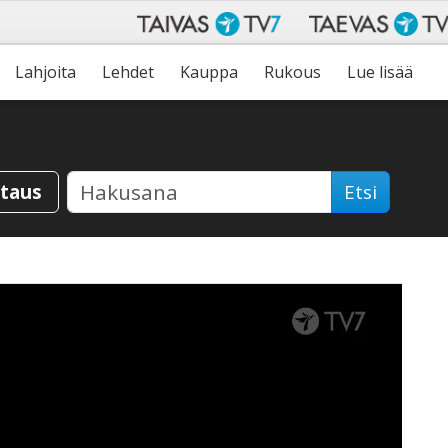
Lahjoita
Lehdet
Kauppa
Rukous
Lue lisää
staus
Etsi