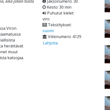
mä, eikä jotain toista
Jaksonumero: 30
Kesto: 30 min
Puhutut kielet:
viro
Tekstitykset:
ssa Viron
suomi
 Raamatussa
Viitenumero: 4129
allisista
Lahjoita
ta herättävät
monet muut
sta katsojaa.