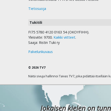
Tietosuoja
Tukitili
FI75 5780 4120 0163 54 (OKOYFIHH).
Yleisviite: 9700.
Kaikki viitteet
.
Saaja: Ristin Tuki ry
Palvelunkuvaus
© 2026 TV7
Näitä sivuja hallinnoi Taivas TV7, joka pidättää itsellään 
Jokaisen kielen on tunn