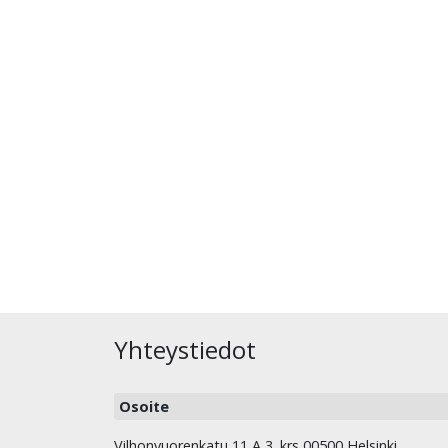
Yhteystiedot
Osoite
Vilhonvuorenkatu 11 A 3. krs 00500 Helsinki