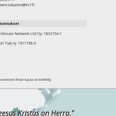
nimi.sukunimi@tv7.fi
tunnukset
hthouse Network Ltd Oy: 1833754-1
tin Tuki ry: 1911738-0
kaiseminen ilman lupaa on kielletty.
eesus Kristus on Herra."