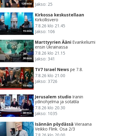
Jakso: 25
120 min
Kirkossa keskustellaan
Kirkollisvero
7.8.26 klo 21.45
Jakso: 106
15 min
Marttyyrien Ääni
Evankeliumi
ensin Ukrainassa
7.8.26 klo 21.15
Jakso: 341
30 min
TV7 Israel News
pe 7.8.
7.8.26 klo 21.00
Jakso: 3726
15 min
Jerusalem studio
Iranin
ydinohjelma ja sotatila
7.8.26 klo 20.30
Jakso: 1035
30 min
Isännän pöydässä
Vieraana
Veikko Flink. Osa 2/3
7.8.26 klo 20.00