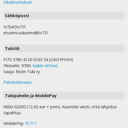
Vikailmoitukset
Sähköposti
tv7(at)tv7.fi
etunimi.sukunimi@tv7.fi
Tukitili
FI75 5780 4120 0163 54 (OKOYFIHH).
Yleisviite: 9700.
Kaikki viitteet
.
Saaja: Ristin Tuki ry
Palvelunkuvaus
Tukipuhelin ja MobilePay
0600-02030 (12,92 eur + pvm). Kuuntele viesti, että lahjoitus
tapahtuu.
MobilePay:
91717