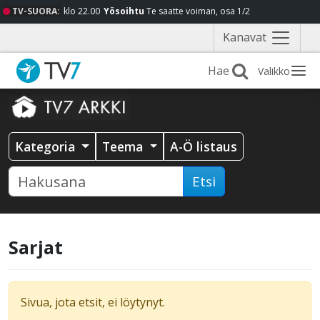
TV-SUORA:
klo 22.00
Yösoihtu
Te saatte voiman, osa 1/2
Näytä
Kanavat
valikko
Valikko
Kategoria
Teema
A-Ö listaus
Etsi
Sarjat
Sivua, jota etsit, ei löytynyt.