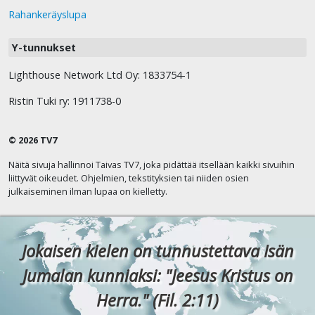
Rahankeräyslupa
Y-tunnukset
Lighthouse Network Ltd Oy: 1833754-1
Ristin Tuki ry: 1911738-0
© 2026 TV7
Näitä sivuja hallinnoi Taivas TV7, joka pidättää itsellään kaikki sivuihin
liittyvät oikeudet. Ohjelmien, tekstityksien tai niiden osien
julkaiseminen ilman lupaa on kielletty.
Jokaisen kielen on tunnustettava Isän
Jumalan kunniaksi: "Jeesus Kristus on
Herra." (Fil. 2:11)