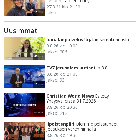
tiedät mitä olen tehnyt
27.3.21 klo 21.30
Jakso: 1
15 min
Uusimmat
Jumalanpalvelus
Urjalan seurakunnasta
9.8.26 klo 10.00
Jakso: 286
45 min
TV7 Jerusalem uutiset
la 8.8.
8.8.26 klo 21.00
Jakso: 931
15 min
Christian World News
Esitetty
Yhdysvalloissa 31.7.2026
8.8.26 klo 20.30
Jakso: 717
30 min
Ilpoistenpiiri
Olemme pelastuneet
Jeesuksen veren hinnalla
8.8.26 klo 19.30