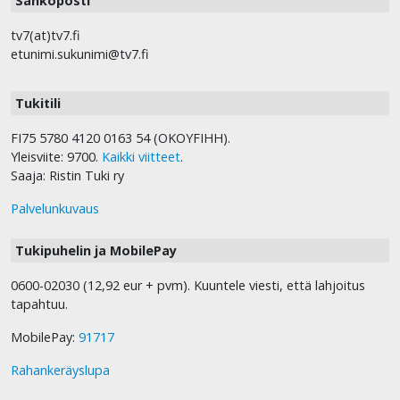
Sähköposti
tv7(at)tv7.fi
etunimi.sukunimi@tv7.fi
Tukitili
FI75 5780 4120 0163 54 (OKOYFIHH).
Yleisviite: 9700.
Kaikki viitteet
.
Saaja: Ristin Tuki ry
Palvelunkuvaus
Tukipuhelin ja MobilePay
0600-02030 (12,92 eur + pvm). Kuuntele viesti, että lahjoitus
tapahtuu.
MobilePay:
91717
Rahankeräyslupa