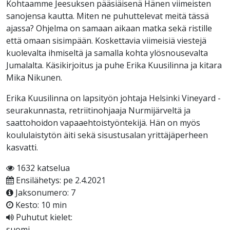
Kohtaamme Jeesuksen pääsiäisenä Hänen viimeisten
sanojensa kautta. Miten ne puhuttelevat meitä tässä
ajassa? Ohjelma on samaan aikaan matka sekä ristille
että omaan sisimpään. Koskettavia viimeisiä viestejä
kuolevalta ihmiseltä ja samalla kohta ylösnousevalta
Jumalalta. Käsikirjoitus ja puhe Erika Kuusilinna ja kitara
Mika Nikunen.
Erika Kuusilinna on lapsityön johtaja Helsinki Vineyard -
seurakunnasta, retriitinohjaaja Nurmijärveltä ja
saattohoidon vapaaehtoistyöntekijä. Hän on myös
koululaistytön äiti sekä sisustusalan yrittäjäperheen
kasvatti.
1632 katselua
Ensilähetys: pe 2.4.2021
Jaksonumero: 7
Kesto: 10 min
Puhutut kielet:
suomi