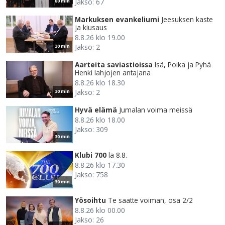
Jakso: 67
60 min
Markuksen evankeliumi
Jeesuksen kaste
ja kiusaus
8.8.26 klo 19.00
Jakso: 2
30 min
Aarteita saviastioissa
Isä, Poika ja Pyhä
Henki lahjojen antajana
8.8.26 klo 18.30
Jakso: 2
30 min
Hyvä elämä
Jumalan voima meissä
8.8.26 klo 18.00
Jakso: 309
30 min
Klubi 700
la 8.8.
8.8.26 klo 17.30
Jakso: 758
30 min
Yösoihtu
Te saatte voiman, osa 2/2
8.8.26 klo 00.00
Jakso: 26