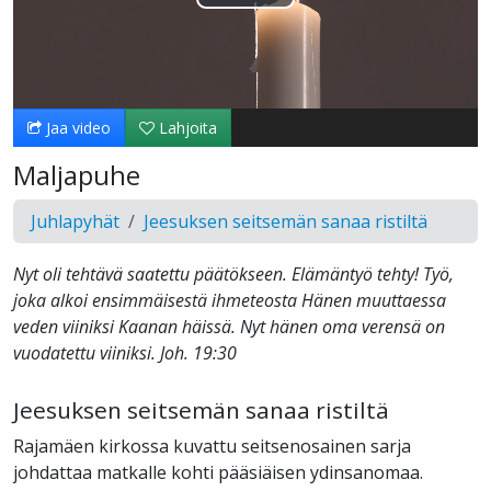
Toista
Video
Jaa video
Lahjoita
Maljapuhe
Juhlapyhät
Jeesuksen seitsemän sanaa ristiltä
Nyt oli tehtävä saatettu päätökseen. Elämäntyö tehty! Työ,
joka alkoi ensimmäisestä ihmeteosta Hänen muuttaessa
veden viiniksi Kaanan häissä. Nyt hänen oma verensä on
vuodatettu viiniksi. Joh. 19:30
Jeesuksen seitsemän sanaa ristiltä
Rajamäen kirkossa kuvattu seitsenosainen sarja
johdattaa matkalle kohti pääsiäisen ydinsanomaa.