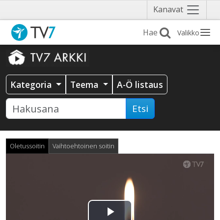
Näytä
Kanavat
valikko
Valikko
Kategoria
Teema
A-Ö listaus
Etsi
Oletussoitin
Vaihtoehtoinen soitin