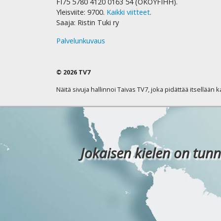
FI75 5780 4120 0163 54 (OKOYFIHH).
Yleisviite: 9700.
Kaikki viitteet
.
Saaja: Ristin Tuki ry
Palvelunkuvaus
© 2026 TV7
Näitä sivuja hallinnoi Taivas TV7, joka pidättää itsellään 
Jokaisen kielen on tunn