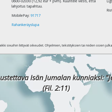
0600-02030 (12,92 eur + pvm). Kuuntele viesti, että
Lig
lahjoitus tapahtuu.
Ris
MobilePay:
91717
Rahankeräyslupa
kaikki sivuihin liittyvät oikeudet. Ohjelmien, tekstityksien tai niiden osien jul
ustettava Isän Jumalan kunniaksi: "J
(Fil. 2:11)