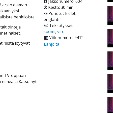
Jaksonumero: 604
ä arjen elämän
Kesto: 30 min
ukaan yksi
Puhutut kielet:
isista henkilöistä.
englanti
Tekstitykset:
altiointeja
suomi
,
viro
net naiset.
Viitenumero: 9412
t niistä löytyvät
Lahjoita
raan TV-oppaan
 nimeä ja Katso nyt