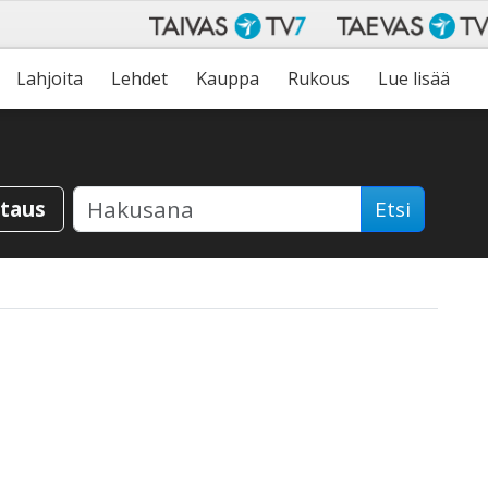
Lahjoita
Lehdet
Kauppa
Rukous
Lue lisää
staus
Etsi