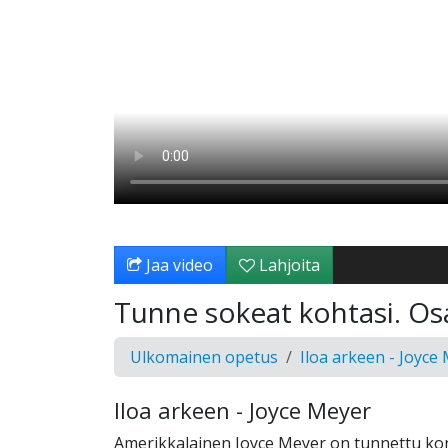
Jaa video
Lahjoita
Tunne sokeat kohtasi. Os
Ulkomainen opetus
Iloa arkeen - Joyce
Iloa arkeen - Joyce Meyer
Amerikkalainen Joyce Meyer on tunnettu ko