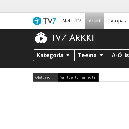
Netti-TV
Arkki
TV-opas
Kategoria
Teema
A-Ö li
Oletussoitin
Vaihtoehtoinen soitin