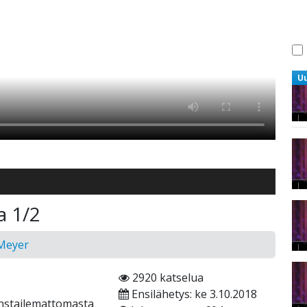
U
a 1/2
 Meyer
2920 katselua
Ensilähetys: ke 3.10.2018
nstailemattomasta