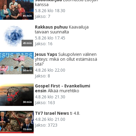
kanssa
5.8.26 klo 18.30
Jakso: 7
85 min
Rakkaus puhuu
Kaavailuja
taivaan suunnalta
5.8.26 klo 17.45
Jakso: 16
45 min
Jesus Yaps
Sukupolvien välinen
yhteys: mikä on ollut estämässä
sitä?
4.8.26 klo 22.00
50 min
Jakso: 8
Gospel First - Evankeliumi
ensin
Älkää murehtiko
4.8.26 klo 21.30
Jakso: 163
30 min
TV7 Israel News
ti 4.8.
4.8.26 klo 21.00
Jakso: 3723
15 min