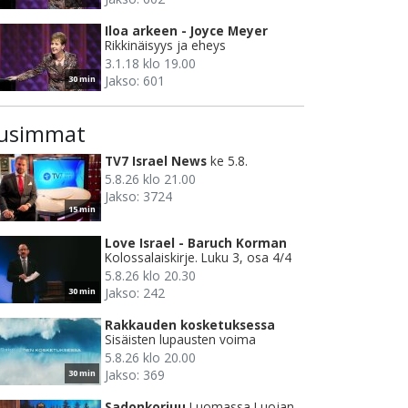
Iloa arkeen - Joyce Meyer
Rikkinäisyys ja eheys
3.1.18 klo 19.00
Jakso: 601
30 min
usimmat
TV7 Israel News
ke 5.8.
5.8.26 klo 21.00
Jakso: 3724
15 min
Love Israel - Baruch Korman
Kolossalaiskirje. Luku 3, osa 4/4
5.8.26 klo 20.30
Jakso: 242
30 min
Rakkauden kosketuksessa
Sisäisten lupausten voima
5.8.26 klo 20.00
Jakso: 369
30 min
Sadonkorjuu
Luomassa Luojan