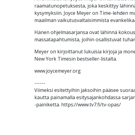
raamatunopetuksesta, joka keskittyy lähinn
kysymyksiin. Joyce Meyer on Time-lehden m
maailman vaikutusvaltaisimmista evankelikaal
Hänen ohjelmasarjansa ovat lähinnä kokoust
massatapahtumista, joihin osallistuvat tuhan
Meyer on kirjoittanut lukuisia kirjoja ja mone
New York Timesin bestseller-listalta.
www.joycemeyer.org
------
Viimeksi esitettyihin jaksoihin pääsee suo
kautta painamalla esitysajankohdassa sarjan
-painiketta. https://www.tv7.fi/tv-opas/​