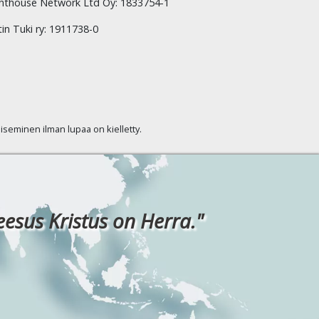
hthouse Network Ltd Oy: 1833754-1
tin Tuki ry: 1911738-0
kaiseminen ilman lupaa on kielletty.
eesus Kristus on Herra."