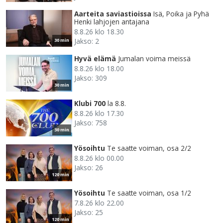
Aarteita saviastioissa
Isä, Poika ja Pyhä
Henki lahjojen antajana
8.8.26 klo 18.30
Jakso: 2
30 min
Hyvä elämä
Jumalan voima meissä
8.8.26 klo 18.00
Jakso: 309
30 min
Klubi 700
la 8.8.
8.8.26 klo 17.30
Jakso: 758
30 min
Yösoihtu
Te saatte voiman, osa 2/2
8.8.26 klo 00.00
Jakso: 26
120 min
Yösoihtu
Te saatte voiman, osa 1/2
7.8.26 klo 22.00
Jakso: 25
120 min