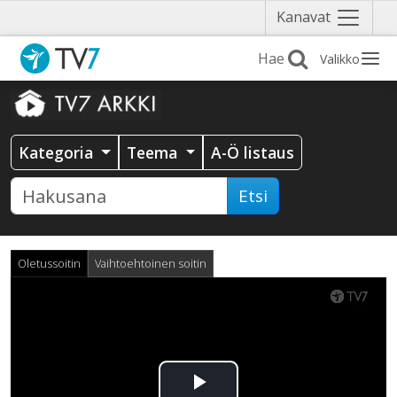
Näytä
Kanavat
valikko
Valikko
Kategoria
Teema
A-Ö listaus
Etsi
Oletussoitin
Vaihtoehtoinen soitin