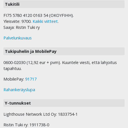
Tukitili
FI75 5780 4120 0163 54 (OKOYFIHH).
Yleisviite: 9700.
Kaikki viitteet
.
Saaja: Ristin Tuki ry
Palvelunkuvaus
Tukipuhelin ja MobilePay
0600-02030 (12,92 eur + pvm). Kuuntele viesti, että lahjoitus
tapahtuu.
MobilePay:
91717
Rahankeräyslupa
Y-tunnukset
Lighthouse Network Ltd Oy: 1833754-1
Ristin Tuki ry: 1911738-0