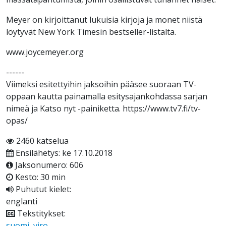
Meyer on kirjoittanut lukuisia kirjoja ja monet niistä
löytyvät New York Timesin bestseller-listalta.
www.joycemeyer.org
------
Viimeksi esitettyihin jaksoihin pääsee suoraan TV-
oppaan kautta painamalla esitysajankohdassa sarjan
nimeä ja Katso nyt -painiketta. https://www.tv7.fi/tv-
opas/​
2460 katselua
Ensilähetys: ke 17.10.2018
Jaksonumero: 606
Kesto: 30 min
Puhutut kielet:
englanti
Tekstitykset:
suomi
,
viro