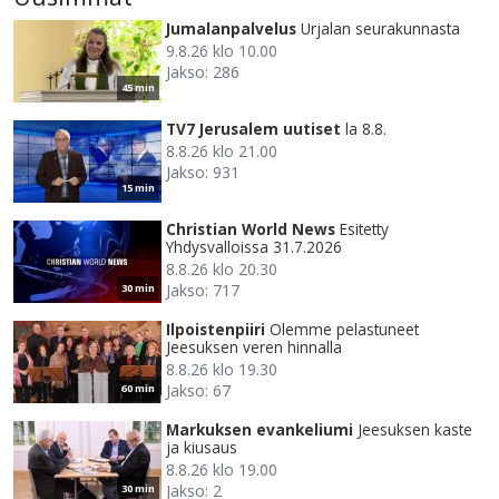
Jumalanpalvelus
Urjalan seurakunnasta
9.8.26 klo 10.00
Jakso: 286
45 min
TV7 Jerusalem uutiset
la 8.8.
8.8.26 klo 21.00
Jakso: 931
15 min
Christian World News
Esitetty
Yhdysvalloissa 31.7.2026
8.8.26 klo 20.30
Jakso: 717
30 min
Ilpoistenpiiri
Olemme pelastuneet
Jeesuksen veren hinnalla
8.8.26 klo 19.30
Jakso: 67
60 min
Markuksen evankeliumi
Jeesuksen kaste
ja kiusaus
8.8.26 klo 19.00
Jakso: 2
30 min