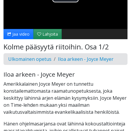
Toista
Video
Jaa video
Lahjoita
Kolme pääsyytä riitoihin. Osa 1/2
Ulkomainen opetus
Iloa arkeen - Joyce Meyer
Iloa arkeen - Joyce Meyer
Amerikkalainen Joyce Meyer on tunnettu
konstailemattomasta raamatunopetuksesta, joka
keskittyy lähinnä arjen elämän kysymyksiin. Joyce Meyer
on Time-lehden mukaan yksi maailman
vaikutusvaltaisimmista evankelikaalisista henkilöistä.
Hänen ohjelmasarjansa ovat lähinnä kokoustaltiointeja
massatapahtumista, joihin osallistuvat tuhannet naiset.