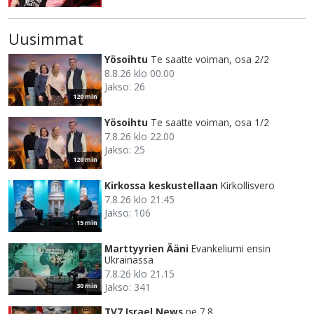
Uusimmat
Yösoihtu
Te saatte voiman, osa 2/2
8.8.26 klo 00.00
Jakso: 26
120 min
Yösoihtu
Te saatte voiman, osa 1/2
7.8.26 klo 22.00
Jakso: 25
120 min
Kirkossa keskustellaan
Kirkollisvero
7.8.26 klo 21.45
Jakso: 106
15 min
Marttyyrien Ääni
Evankeliumi ensin
Ukrainassa
7.8.26 klo 21.15
Jakso: 341
30 min
TV7 Israel News
pe 7.8.