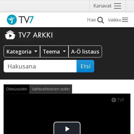
Näytä
Kanavat
valikko
Valikko
Kategoria
Teema
A-Ö listaus
Etsi
Oletussoitin
Vaihtoehtoinen soitin