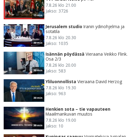
7.8.26 klo 21.00
Jakso: 3726
15 min
Jerusalem studio
Iranin ydinohjelma ja
sotatila
7.8.26 klo 20.30
Jakso: 1035
30 min
Isännän pöydässä
Vieraana Veikko Flink.
Osa 2/3
7.8.26 klo 20.00
Jakso: 583
30 min
Yliluonnollista
Vieraana David Herzog
7.8.26 klo 19.30
Jakso: 963
30 min
Henkien sota – tie vapauteen
Maailmankuvan muutos
7.8.26 klo 19.00
Jakso: 10
30 min
Kuningas saapuu
Voimatekoja Jumalan