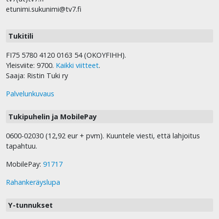
etunimi.sukunimi@tv7.fi
Tukitili
FI75 5780 4120 0163 54 (OKOYFIHH).
Yleisviite: 9700.
Kaikki viitteet
.
Saaja: Ristin Tuki ry
Palvelunkuvaus
Tukipuhelin ja MobilePay
0600-02030 (12,92 eur + pvm). Kuuntele viesti, että lahjoitus
tapahtuu.
MobilePay:
91717
Rahankeräyslupa
Y-tunnukset