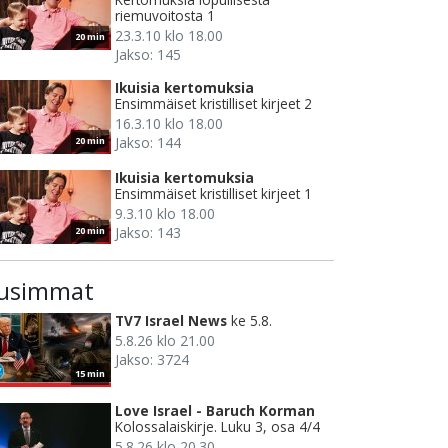
riemuvoitosta 1
23.3.10 klo 18.00
20 min
Jakso: 145
Ikuisia kertomuksia
Ensimmäiset kristilliset kirjeet 2
16.3.10 klo 18.00
Jakso: 144
20 min
Ikuisia kertomuksia
Ensimmäiset kristilliset kirjeet 1
9.3.10 klo 18.00
Jakso: 143
20 min
usimmat
TV7 Israel News
ke 5.8.
5.8.26 klo 21.00
Jakso: 3724
15 min
Love Israel - Baruch Korman
Kolossalaiskirje. Luku 3, osa 4/4
5.8.26 klo 20.30