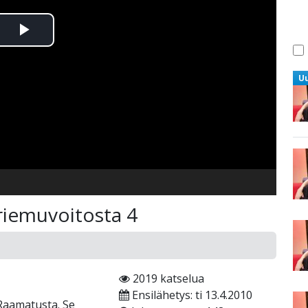
Toista
Video
U
riemuvoitosta 4
2019 katselua
Ensilähetys: ti 13.4.2010
 Raamatusta. Se