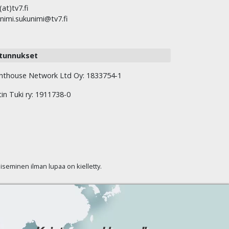
(at)tv7.fi
nimi.sukunimi@tv7.fi
tunnukset
hthouse Network Ltd Oy: 1833754-1
tin Tuki ry: 1911738-0
kaiseminen ilman lupaa on kielletty.