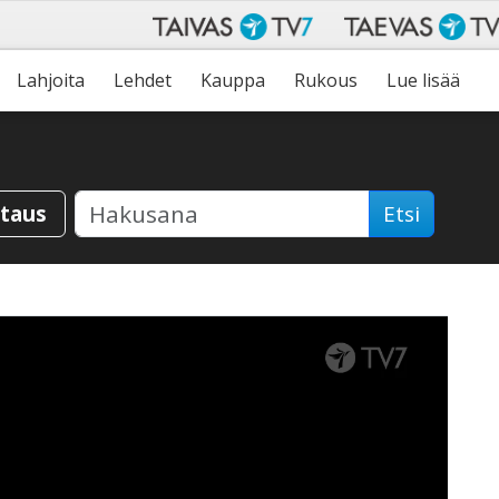
Lahjoita
Lehdet
Kauppa
Rukous
Lue lisää
staus
Etsi