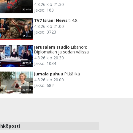
4.8.26 klo 21.30
Jakso: 163
30 min
TV7 Israel News
ti 4.8.
4.8.26 klo 21.00
Jakso: 3723
15 min
Jerusalem studio
Libanon:
Diplomatian ja sodan välissä
4.8.26 klo 20.30
Jakso: 1034
30 min
Jumala puhuu
Pitkä ikä
4.8.26 klo 20.00
Jakso: 682
30 min
hköposti