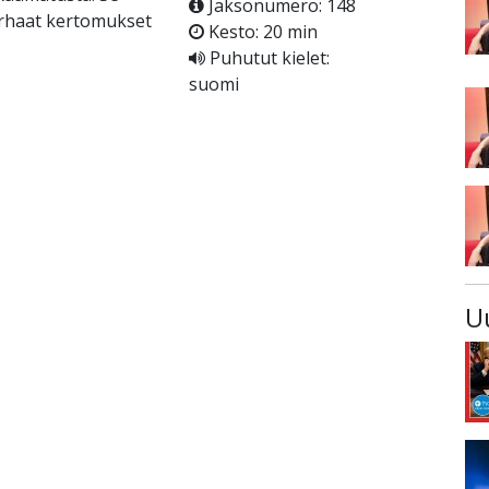
Jaksonumero: 148
arhaat kertomukset
Kesto: 20 min
Puhutut kielet:
suomi
U