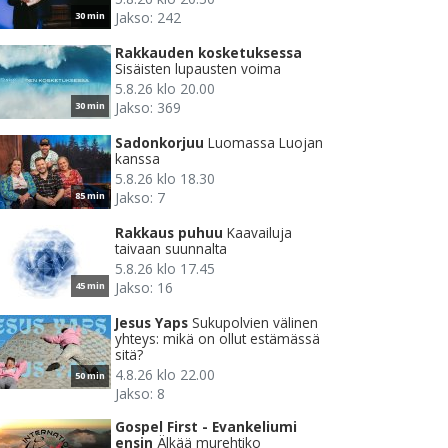
Jakso: 242
30 min
Rakkauden kosketuksessa
Sisäisten lupausten voima
5.8.26 klo 20.00
Jakso: 369
30 min
Sadonkorjuu
Luomassa Luojan
kanssa
5.8.26 klo 18.30
Jakso: 7
85 min
Rakkaus puhuu
Kaavailuja
taivaan suunnalta
5.8.26 klo 17.45
Jakso: 16
45 min
Jesus Yaps
Sukupolvien välinen
yhteys: mikä on ollut estämässä
sitä?
4.8.26 klo 22.00
50 min
Jakso: 8
Gospel First - Evankeliumi
ensin
Älkää murehtiko