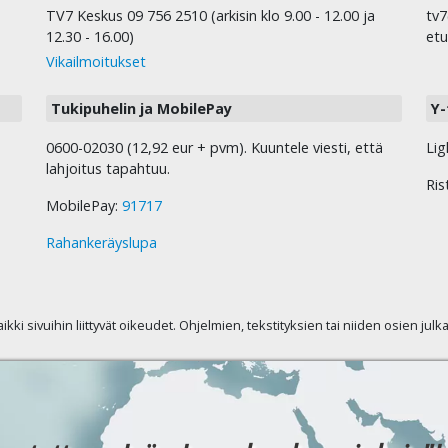
TV7 Keskus 09 756 2510 (arkisin klo 9.00 - 12.00 ja
tv7
12.30 - 16.00)
etu
Vikailmoitukset
Tukipuhelin ja MobilePay
Y-
0600-02030 (12,92 eur + pvm). Kuuntele viesti, että
Lig
lahjoitus tapahtuu.
Ris
MobilePay:
91717
Rahankeräyslupa
kaikki sivuihin liittyvät oikeudet. Ohjelmien, tekstityksien tai niiden osien jul