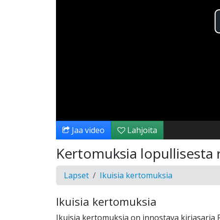
Jaa video
Lahjoita
Kertomuksia lopullisesta 
Lapset
Ikuisia kertomuksia
Ikuisia kertomuksia
Ikuisia kertomuksia on innostava kirjasarja