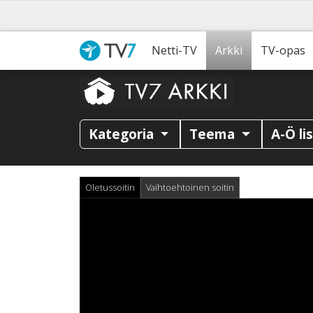
Netti-TV
Arkki
TV-opas
Kategoria
Teema
A-Ö li
Oletussoitin
Vaihtoehtoinen soitin