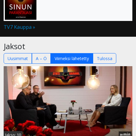
TV7 Kauppa »
Jaksot
Uusimmat
A – Ö
Viimeksi lähetetty
Tulossa
min
Jakso: 10
30