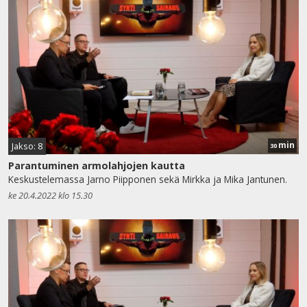
min
Jakso: 8
30
Parantuminen armolahjojen kautta
Keskustelemassa Jarno Piipponen sekä Mirkka ja Mika Jantunen.
ke 20.4.2022 klo 15.30