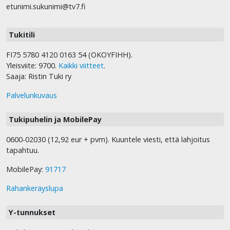
etunimi.sukunimi@tv7.fi
Tukitili
FI75 5780 4120 0163 54 (OKOYFIHH).
Yleisviite: 9700.
Kaikki viitteet
.
Saaja: Ristin Tuki ry
Palvelunkuvaus
Tukipuhelin ja MobilePay
0600-02030 (12,92 eur + pvm). Kuuntele viesti, että lahjoitus
tapahtuu.
MobilePay:
91717
Rahankeräyslupa
Y-tunnukset