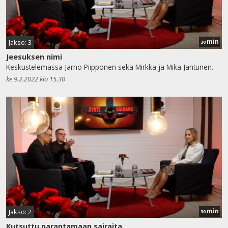
min
Jakso: 3
30
Jeesuksen nimi
Keskustelemassa Jarno Piipponen sekä Mirkka ja Mika Jantunen.
ke 9.2.2022 klo 15.30
min
Jakso: 2
30
Kutsuttu parantamaan sairaita