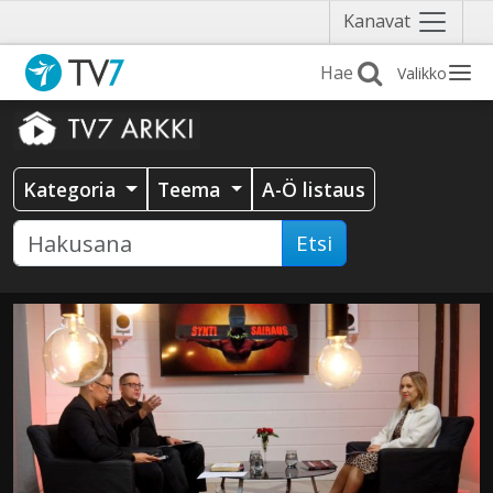
Näytä
Kanavat
valikko
Valikko
Kategoria
Teema
A-Ö listaus
Etsi