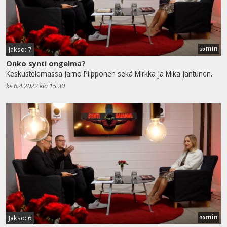
min
Jakso: 7
30
Onko synti ongelma?
Keskustelemassa Jarno Piipponen sekä Mirkka ja Mika Jantunen.
ke 6.4.2022 klo 15.30
min
Jakso: 6
30