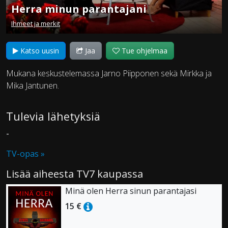
Herra minun parantajani
Ihmeet ja merkit
Katso uusin
Jaa
Tue ohjelmaa
Mukana keskustelemassa Jarno Piipponen sekä Mirkka ja
Mika Jantunen.
Tulevia lähetyksiä
-
TV-opas »
Lisää aiheesta TV7 kaupassa
Minä olen Herra sinun parantajasi
15 €