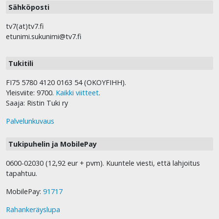
Sähköposti
tv7(at)tv7.fi
etunimi.sukunimi@tv7.fi
Tukitili
FI75 5780 4120 0163 54 (OKOYFIHH).
Yleisviite: 9700.
Kaikki viitteet
.
Saaja: Ristin Tuki ry
Palvelunkuvaus
Tukipuhelin ja MobilePay
0600-02030 (12,92 eur + pvm). Kuuntele viesti, että lahjoitus
tapahtuu.
MobilePay:
91717
Rahankeräyslupa