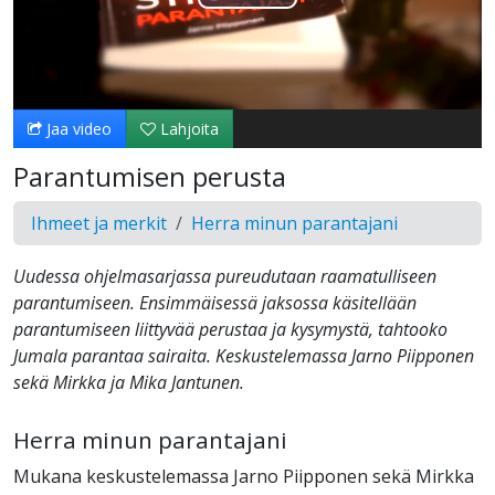
Toista
Video
Jaa video
Lahjoita
Parantumisen perusta
Ihmeet ja merkit
Herra minun parantajani
Uudessa ohjelmasarjassa pureudutaan raamatulliseen
parantumiseen. Ensimmäisessä jaksossa käsitellään
parantumiseen liittyvää perustaa ja kysymystä, tahtooko
Jumala parantaa sairaita. Keskustelemassa Jarno Piipponen
sekä Mirkka ja Mika Jantunen.
Herra minun parantajani
Mukana keskustelemassa Jarno Piipponen sekä Mirkka