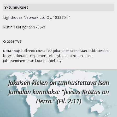
Y-tunnukset
Lighthouse Network Ltd Oy: 1833754-1
Ristin Tuki ry: 1911738-0
© 2026 TV7
Näitä sivuja hallinnoi Taivas TV7, joka pidättää itsellään kaikki sivuihin
liittyvät oikeudet. Ohjelmien, tekstityksien tai niiden osien
julkaiseminen ilman lupaa on kielletty.
Jokaisen kielen on tunnustettava Isän
Jumalan kunniaksi: "Jeesus Kristus on
Herra." (Fil. 2:11)