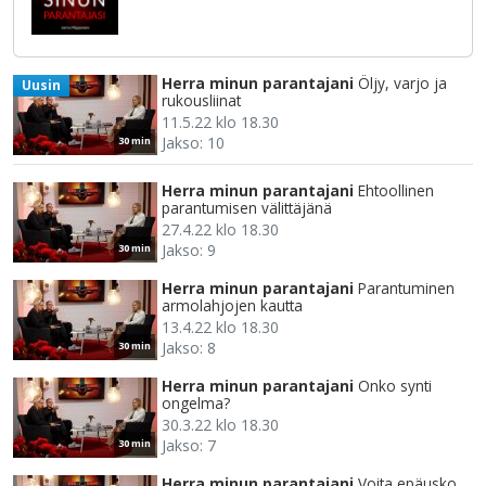
Herra minun parantajani
Öljy, varjo ja
Uusin
rukousliinat
11.5.22 klo 18.30
Jakso: 10
30 min
Herra minun parantajani
Ehtoollinen
parantumisen välittäjänä
27.4.22 klo 18.30
Jakso: 9
30 min
Herra minun parantajani
Parantuminen
armolahjojen kautta
13.4.22 klo 18.30
Jakso: 8
30 min
Herra minun parantajani
Onko synti
ongelma?
30.3.22 klo 18.30
Jakso: 7
30 min
Herra minun parantajani
Voita epäusko