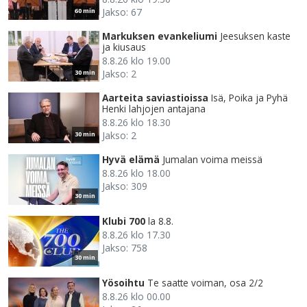
Jakso: 67
60 min
Markuksen evankeliumi
Jeesuksen kaste
ja kiusaus
8.8.26 klo 19.00
Jakso: 2
30 min
Aarteita saviastioissa
Isä, Poika ja Pyhä
Henki lahjojen antajana
8.8.26 klo 18.30
Jakso: 2
30 min
Hyvä elämä
Jumalan voima meissä
8.8.26 klo 18.00
Jakso: 309
30 min
Klubi 700
la 8.8.
8.8.26 klo 17.30
Jakso: 758
30 min
Yösoihtu
Te saatte voiman, osa 2/2
8.8.26 klo 00.00