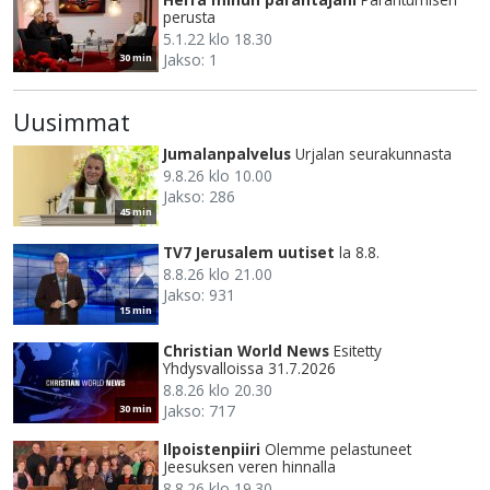
perusta
5.1.22 klo 18.30
Jakso: 1
30 min
Uusimmat
Jumalanpalvelus
Urjalan seurakunnasta
9.8.26 klo 10.00
Jakso: 286
45 min
TV7 Jerusalem uutiset
la 8.8.
8.8.26 klo 21.00
Jakso: 931
15 min
Christian World News
Esitetty
Yhdysvalloissa 31.7.2026
8.8.26 klo 20.30
Jakso: 717
30 min
Ilpoistenpiiri
Olemme pelastuneet
Jeesuksen veren hinnalla
8.8.26 klo 19.30