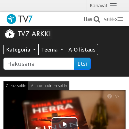
Näytä
Kanavat
valikko
Valikko
Kategoria
Teema
A-Ö listaus
Etsi
Oletussoitin
Vaihtoehtoinen soitin