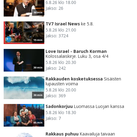
6.8.26 klo 18.00
Jakso: 26
30 min
TV7 Israel News
ke 5.8.
5.8.26 klo 21.00
Jakso: 3724
15 min
Love Israel - Baruch Korman
Kolossalaiskirje. Luku 3, osa 4/4
5.8.26 klo 20.30
Jakso: 242
30 min
Rakkauden kosketuksessa
Sisäisten
lupausten voima
5.8.26 klo 20.00
Jakso: 369
30 min
Sadonkorjuu
Luomassa Luojan kanssa
5.8.26 klo 18.30
Jakso: 7
85 min
Rakkaus puhuu
Kaavailuja taivaan