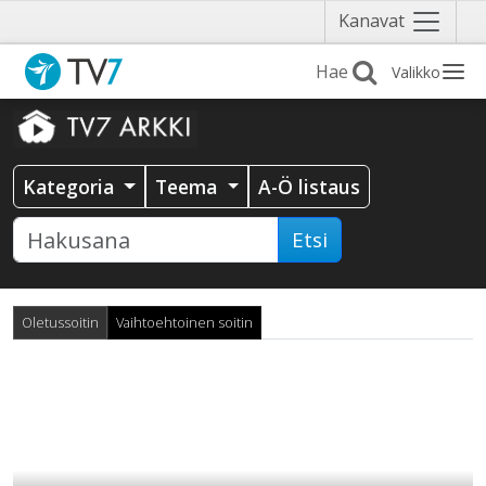
Näytä
Kanavat
valikko
Valikko
Kategoria
Teema
A-Ö listaus
Etsi
Oletussoitin
Vaihtoehtoinen soitin