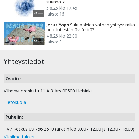
suunnalta
5.8.26 klo 17.45
Jakso: 16
45 min
Jesus Yaps
Sukupolvien välinen yhteys: mikä
on ollut estämässä sitä?
4.8.26 klo 22.00
Jakso: 8
50 min
Yhteystiedot
Osoite
Vilhonvuorenkatu 11 A 3. krs 00500 Helsinki
Tietosuoja
Puhelin:
TV7 Keskus 09 756 2510 (arkisin klo 9.00 - 12.00 ja 12.30 - 16.00)
Vikailmoitukset