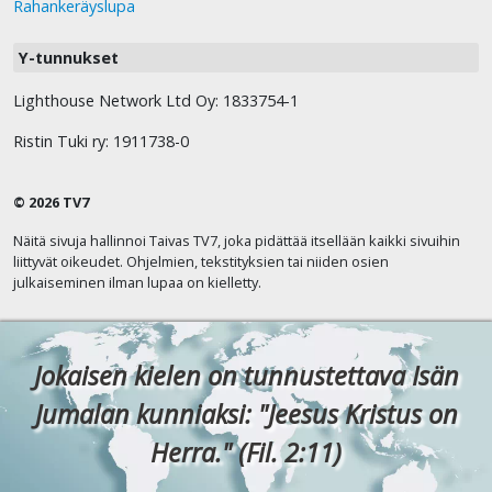
Rahankeräyslupa
Y-tunnukset
Lighthouse Network Ltd Oy: 1833754-1
Ristin Tuki ry: 1911738-0
© 2026 TV7
Näitä sivuja hallinnoi Taivas TV7, joka pidättää itsellään kaikki sivuihin
liittyvät oikeudet. Ohjelmien, tekstityksien tai niiden osien
julkaiseminen ilman lupaa on kielletty.
Jokaisen kielen on tunnustettava Isän
Jumalan kunniaksi: "Jeesus Kristus on
Herra." (Fil. 2:11)