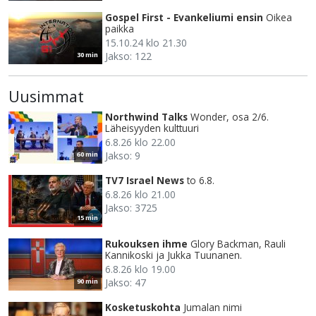
Gospel First - Evankeliumi ensin
Oikea
paikka
15.10.24 klo 21.30
Jakso: 122
30 min
Uusimmat
Northwind Talks
Wonder, osa 2/6.
Läheisyyden kulttuuri
6.8.26 klo 22.00
Jakso: 9
60 min
TV7 Israel News
to 6.8.
6.8.26 klo 21.00
Jakso: 3725
15 min
Rukouksen ihme
Glory Backman, Rauli
Kannikoski ja Jukka Tuunanen.
6.8.26 klo 19.00
Jakso: 47
90 min
Kosketuskohta
Jumalan nimi