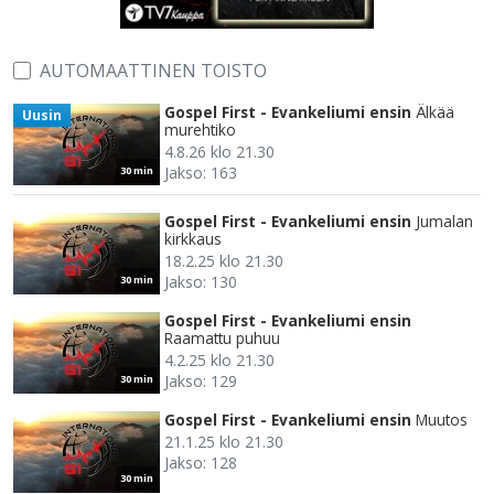
AUTOMAATTINEN TOISTO
Gospel First - Evankeliumi ensin
Älkää
Uusin
murehtiko
4.8.26 klo 21.30
Jakso: 163
30 min
Gospel First - Evankeliumi ensin
Jumalan
kirkkaus
18.2.25 klo 21.30
Jakso: 130
30 min
Gospel First - Evankeliumi ensin
Raamattu puhuu
4.2.25 klo 21.30
Jakso: 129
30 min
Gospel First - Evankeliumi ensin
Muutos
21.1.25 klo 21.30
Jakso: 128
30 min