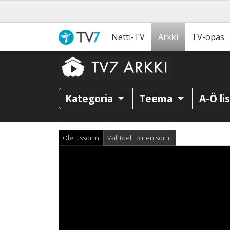
Netti-TV
Arkki
TV-opas
Kategoria
Teema
A-Ö li
Oletussoitin
Vaihtoehtoinen soitin