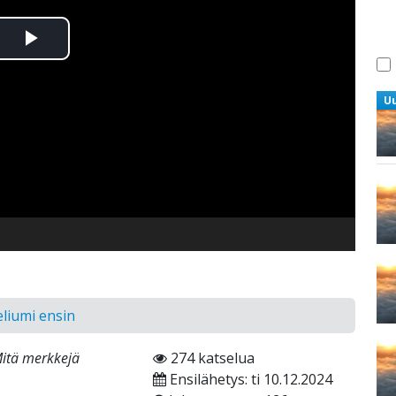
Toista
Video
U
eliumi ensin
itä merkkejä
274 katselua
Ensilähetys: ti 10.12.2024