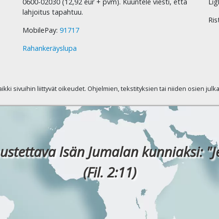
0600-02030 (12,92 eur + pvm). Kuuntele viesti, että
Lig
lahjoitus tapahtuu.
Ris
MobilePay:
91717
Rahankeräyslupa
kaikki sivuihin liittyvät oikeudet. Ohjelmien, tekstityksien tai niiden osien jul
ustettava Isän Jumalan kunniaksi: "J
(Fil. 2:11)