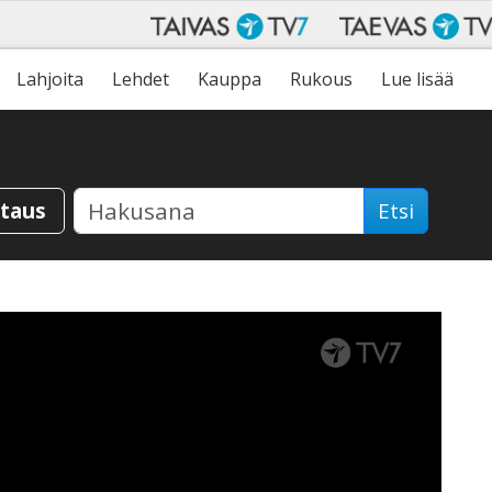
Lahjoita
Lehdet
Kauppa
Rukous
Lue lisää
staus
Etsi