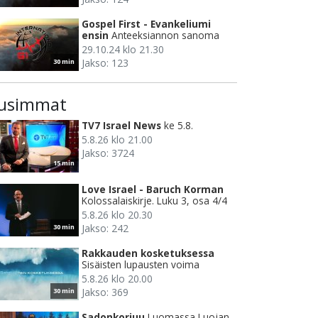
Gospel First - Evankeliumi
ensin
Anteeksiannon sanoma
29.10.24 klo 21.30
Jakso: 123
30 min
usimmat
TV7 Israel News
ke 5.8.
5.8.26 klo 21.00
Jakso: 3724
15 min
Love Israel - Baruch Korman
Kolossalaiskirje. Luku 3, osa 4/4
5.8.26 klo 20.30
Jakso: 242
30 min
Rakkauden kosketuksessa
Sisäisten lupausten voima
5.8.26 klo 20.00
Jakso: 369
30 min
Sadonkorjuu
Luomassa Luojan