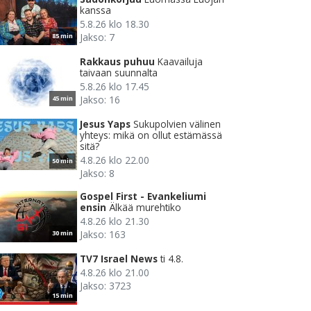
kanssa
5.8.26 klo 18.30
Jakso: 7
85 min
Rakkaus puhuu
Kaavailuja
taivaan suunnalta
5.8.26 klo 17.45
Jakso: 16
45 min
Jesus Yaps
Sukupolvien välinen
yhteys: mikä on ollut estämässä
sitä?
4.8.26 klo 22.00
50 min
Jakso: 8
Gospel First - Evankeliumi
ensin
Älkää murehtiko
4.8.26 klo 21.30
Jakso: 163
30 min
TV7 Israel News
ti 4.8.
4.8.26 klo 21.00
Jakso: 3723
15 min