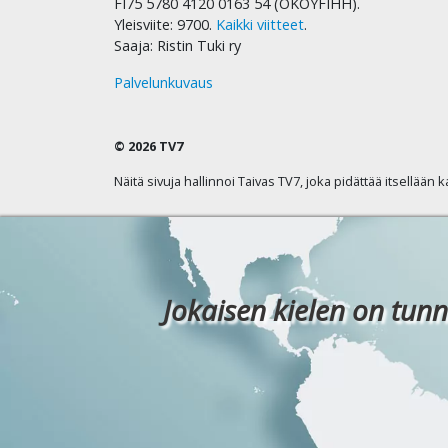
FI75 5780 4120 0163 54 (OKOYFIHH).
Yleisviite: 9700.
Kaikki viitteet
.
Saaja: Ristin Tuki ry
Palvelunkuvaus
© 2026 TV7
Näitä sivuja hallinnoi Taivas TV7, joka pidättää itsellään 
Jokaisen kielen on tunn