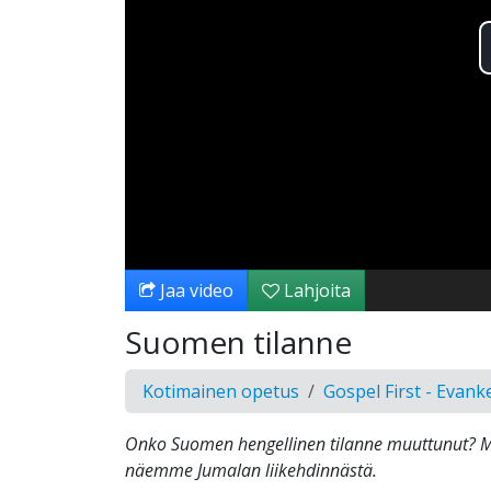
Jaa video
Lahjoita
Suomen tilanne
Kotimainen opetus
Gospel First - Evank
Onko Suomen hengellinen tilanne muuttunut? M
näemme Jumalan liikehdinnästä.