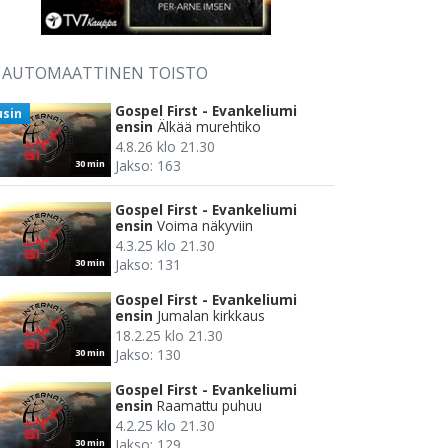
AUTOMAATTINEN TOISTO
Gospel First - Evankeliumi
usin
ensin
Älkää murehtiko
4.8.26 klo 21.30
Jakso: 163
30 min
Gospel First - Evankeliumi
ensin
Voima näkyviin
4.3.25 klo 21.30
Jakso: 131
30 min
Gospel First - Evankeliumi
ensin
Jumalan kirkkaus
18.2.25 klo 21.30
Jakso: 130
30 min
Gospel First - Evankeliumi
ensin
Raamattu puhuu
4.2.25 klo 21.30
Jakso: 129
30 min