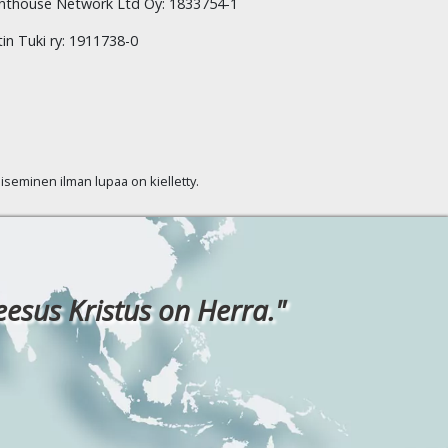
hthouse Network Ltd Oy: 1833754-1
tin Tuki ry: 1911738-0
kaiseminen ilman lupaa on kielletty.
eesus Kristus on Herra."