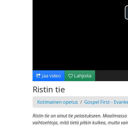
Jaa video
Lahjoita
Ristin tie
Kotimainen opetus
Gospel First - Evank
Ristin tie on ainut tie pelastukseen. Maailmass
vaihtoehtoja, mitä tietä pitkin kulkea, mutta vain r