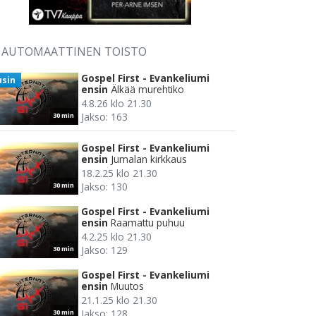
AUTOMAATTINEN TOISTO
Gospel First - Evankeliumi
usin
ensin
Älkää murehtiko
4.8.26 klo 21.30
Jakso: 163
30 min
Gospel First - Evankeliumi
ensin
Jumalan kirkkaus
18.2.25 klo 21.30
Jakso: 130
30 min
Gospel First - Evankeliumi
ensin
Raamattu puhuu
4.2.25 klo 21.30
Jakso: 129
30 min
Gospel First - Evankeliumi
ensin
Muutos
21.1.25 klo 21.30
Jakso: 128
30 min