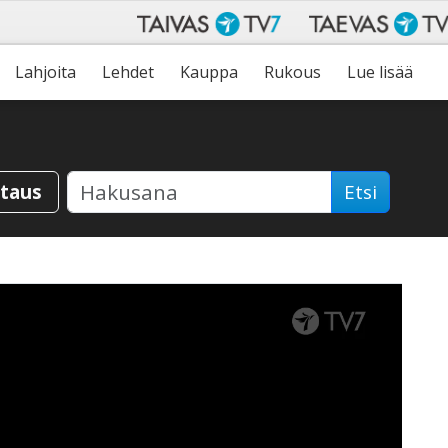
Lahjoita
Lehdet
Kauppa
Rukous
Lue lisää
staus
Etsi