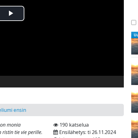
Toista
Video
U
eliumi ensin
a on monia
190 katselua
istin tie vie perille.
Ensilähetys: ti 26.11.2024