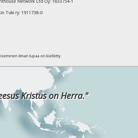
hthouse Network Ltd Oy: 1833754-1
tin Tuki ry: 1911738-0
kaiseminen ilman lupaa on kielletty.
eesus Kristus on Herra."