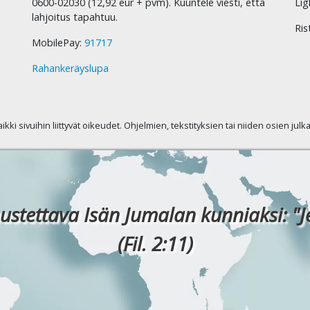
0600-02030 (12,92 eur + pvm). Kuuntele viesti, että
Lig
lahjoitus tapahtuu.
Ris
MobilePay:
91717
Rahankeräyslupa
kaikki sivuihin liittyvät oikeudet. Ohjelmien, tekstityksien tai niiden osien jul
ustettava Isän Jumalan kunniaksi: "J
(Fil. 2:11)