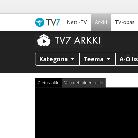
Netti-TV
Arkki
TV-opas
Kategoria
Teema
A-Ö li
Oletussoitin
Vaihtoehtoinen soitin