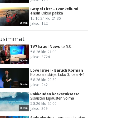
Gospel First - Evankeliumi
ensin
Oikea paikka
15.10.24 klo 21.30
Jakso: 122
30 min
usimmat
TV7 Israel News
ke 5.8.
5.8.26 klo 21.00
Jakso: 3724
15 min
Love Israel - Baruch Korman
Kolossalaiskirje. Luku 3, osa 4/4
5.8.26 klo 20.30
Jakso: 242
30 min
Rakkauden kosketuksessa
Sisäisten lupausten voima
5.8.26 klo 20.00
Jakso: 369
30 min
Sadonkorjuu
Luomassa Luojan