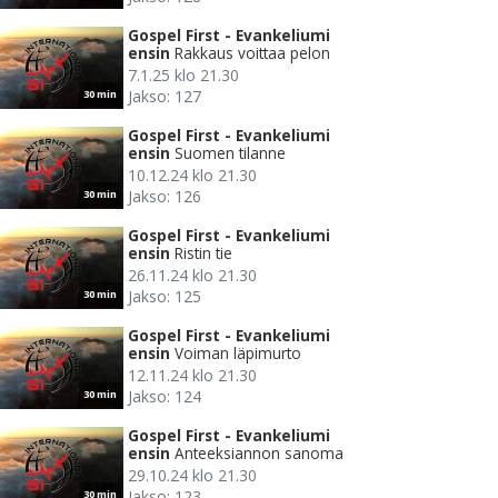
Gospel First - Evankeliumi
ensin
Rakkaus voittaa pelon
7.1.25 klo 21.30
Jakso: 127
30 min
Gospel First - Evankeliumi
ensin
Suomen tilanne
10.12.24 klo 21.30
Jakso: 126
30 min
Gospel First - Evankeliumi
ensin
Ristin tie
26.11.24 klo 21.30
Jakso: 125
30 min
Gospel First - Evankeliumi
ensin
Voiman läpimurto
12.11.24 klo 21.30
Jakso: 124
30 min
Gospel First - Evankeliumi
ensin
Anteeksiannon sanoma
29.10.24 klo 21.30
Jakso: 123
30 min