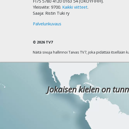
FI75 5780 4120 0163 54 (OKOYFIHH).
Yleisviite: 9700.
Kaikki viitteet
.
Saaja: Ristin Tuki ry
Palvelunkuvaus
© 2026 TV7
Näitä sivuja hallinnoi Taivas TV7, joka pidättää itsellään 
Jokaisen kielen on tunn