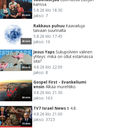
kanssa
5.8.26 klo 18.30
Jakso: 7
85 min
Rakkaus puhuu
Kaavailuja
taivaan suunnalta
5.8.26 klo 17.45
Jakso: 16
45 min
Jesus Yaps
Sukupolvien välinen
yhteys: mikä on ollut estämässä
sitä?
4.8.26 klo 22.00
50 min
Jakso: 8
Gospel First - Evankeliumi
ensin
Älkää murehtiko
4.8.26 klo 21.30
Jakso: 163
30 min
TV7 Israel News
ti 4.8.
4.8.26 klo 21.00
Jakso: 3723
15 min