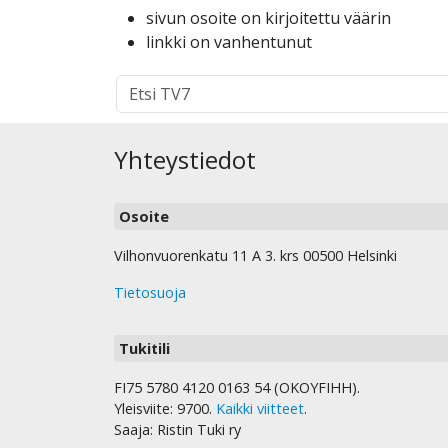
sivun osoite on kirjoitettu väärin
linkki on vanhentunut
Hakutulokset
haulle:
Yhteystiedot
Osoite
Vilhonvuorenkatu 11 A 3. krs 00500 Helsinki
Tietosuoja
Tukitili
FI75 5780 4120 0163 54 (OKOYFIHH).
Yleisviite: 9700.
Kaikki viitteet
.
Saaja: Ristin Tuki ry