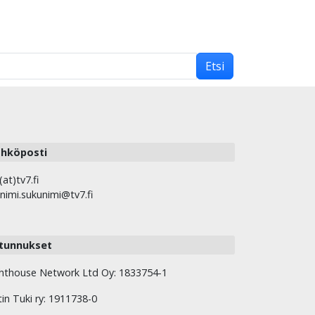
Etsi
hköposti
(at)tv7.fi
nimi.sukunimi@tv7.fi
tunnukset
hthouse Network Ltd Oy: 1833754-1
tin Tuki ry: 1911738-0