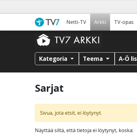
Netti-TV
Arkki
TV-opas
Kategoria
Teema
A-Ö li
Sarjat
Sivua, jota etsit, ei löytynyt.
Näyttää siltä, että tietoja ei löytynyt, koska: