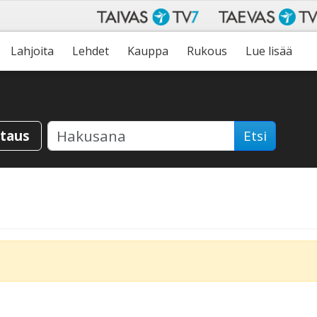
Lahjoita
Lehdet
Kauppa
Rukous
Lue lisää
staus
Etsi