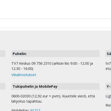
Puhelin:
Sä
TV7 Keskus 09 756 2510 (arkisin klo 9.00 - 12.00 ja
tv7
12.30 - 16.00)
etu
Vikailmoitukset
Tukipuhelin ja MobilePay
Y-
0600-02030 (12,92 eur + pvm). Kuuntele viesti, että
Lig
lahjoitus tapahtuu.
Ris
MobilePay:
91717