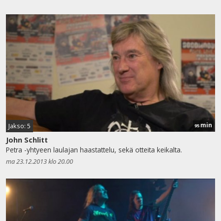
min
Jakso: 5
95
John Schlitt
Petra -yhtyeen laulajan haastattelu, sekä otteita keikalta.
ma 23.12.2013 klo 20.00