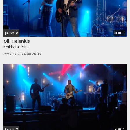
min
Jakso: 8
55
Olli Helenius
Keikkataltiointi.
ma 13.1.2014 klo 20.30
min
Jakso: 7
45