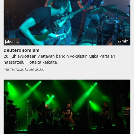
min
Jakso: 4
55
Deuteronomium
20. juhlavuottaan viettävän bändin vokalistin Miika Partalan
haastattelu + otteita keikalta.
ma 16.12.2013 klo 20.00