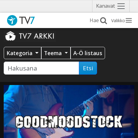
Näytä
Kanavat
valikko
Valikko
Kategoria
Teema
A-Ö listaus
Etsi