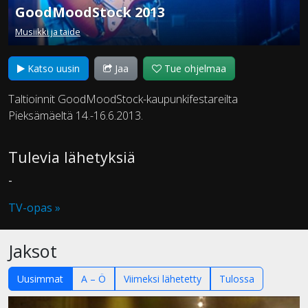
GoodMoodStock 2013
Musiikki ja taide
Katso uusin
Jaa
Tue ohjelmaa
Taltioinnit GoodMoodStock-kaupunkifestareilta
Pieksämäeltä 14.-16.6.2013.
Tulevia lähetyksiä
-
TV-opas »
Jaksot
Uusimmat
A – Ö
Viimeksi lähetetty
Tulossa