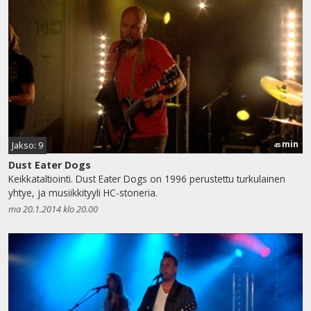
min
Jakso: 9
45
Dust Eater Dogs
Keikkataltiointi. Dust Eater Dogs on 1996 perustettu turkulainen
yhtye, ja musiikkityyli HC-stoneria.
ma 20.1.2014 klo 20.00