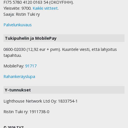
FI75 5780 4120 0163 54 (OKOYFIHH).
Yleisviite: 9700.
Kaikki viitteet
.
Saaja: Ristin Tuki ry
Palvelunkuvaus
Tukipuhelin ja MobilePay
0600-02030 (12,92 eur + pvm). Kuuntele viesti, että lahjoitus
tapahtuu.
MobilePay:
91717
Rahankeräyslupa
Y-tunnukset
Lighthouse Network Ltd Oy: 1833754-1
Ristin Tuki ry: 1911738-0
© 2026 TV7