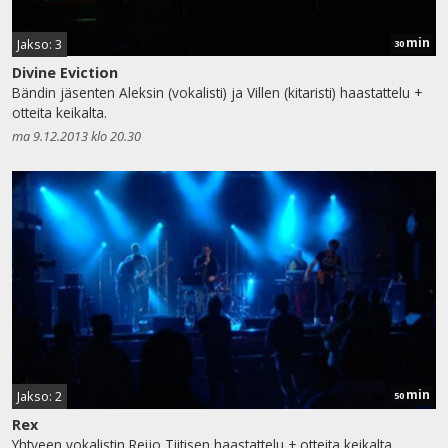
min
Jakso: 3
30
Divine Eviction
Bändin jäsenten Aleksin (vokalisti) ja Villen (kitaristi) haastattelu +
otteita keikalta.
ma 9.12.2013 klo 20.30
min
Jakso: 2
50
Rex
Yhtyeen vokalistin Reijo Tiitisen haastattelu + otteita keikalta.