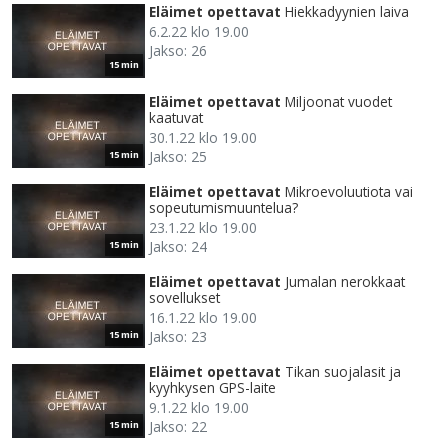
Eläimet opettavat
Hiekkadyynien laiva
6.2.22 klo 19.00
Jakso: 26
15 min
Eläimet opettavat
Miljoonat vuodet
kaatuvat
30.1.22 klo 19.00
Jakso: 25
15 min
Eläimet opettavat
Mikroevoluutiota vai
sopeutumismuuntelua?
23.1.22 klo 19.00
Jakso: 24
15 min
Eläimet opettavat
Jumalan nerokkaat
sovellukset
16.1.22 klo 19.00
Jakso: 23
15 min
Eläimet opettavat
Tikan suojalasit ja
kyyhkysen GPS-laite
9.1.22 klo 19.00
Jakso: 22
15 min