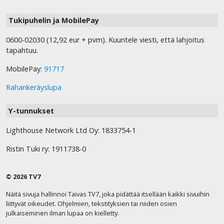
Tukipuhelin ja MobilePay
0600-02030 (12,92 eur + pvm). Kuuntele viesti, että lahjoitus
tapahtuu.
MobilePay:
91717
Rahankeräyslupa
Y-tunnukset
Lighthouse Network Ltd Oy: 1833754-1
Ristin Tuki ry: 1911738-0
© 2026 TV7
Näitä sivuja hallinnoi Taivas TV7, joka pidättää itsellään kaikki sivuihin
liittyvät oikeudet. Ohjelmien, tekstityksien tai niiden osien
julkaiseminen ilman lupaa on kielletty.