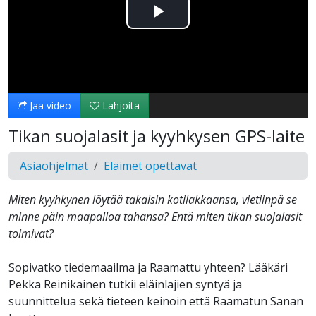
Toista
Video
Jaa video
Lahjoita
Tikan suojalasit ja kyyhkysen GPS-laite
Asiaohjelmat
Eläimet opettavat
Miten kyyhkynen löytää takaisin kotilakkaansa, vietiinpä se
minne päin maapalloa tahansa? Entä miten tikan suojalasit
toimivat?
Sopivatko tiedemaailma ja Raamattu yhteen? Lääkäri
Pekka Reinikainen tutkii eläinlajien syntyä ja
suunnittelua sekä tieteen keinoin että Raamatun Sanan