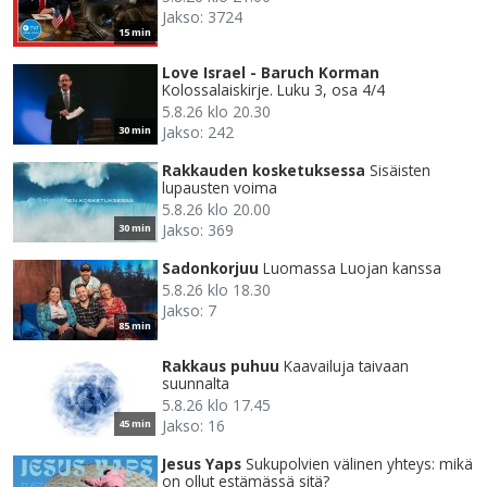
Jakso: 3724
15 min
Love Israel - Baruch Korman
Kolossalaiskirje. Luku 3, osa 4/4
5.8.26 klo 20.30
Jakso: 242
30 min
Rakkauden kosketuksessa
Sisäisten
lupausten voima
5.8.26 klo 20.00
Jakso: 369
30 min
Sadonkorjuu
Luomassa Luojan kanssa
5.8.26 klo 18.30
Jakso: 7
85 min
Rakkaus puhuu
Kaavailuja taivaan
suunnalta
5.8.26 klo 17.45
Jakso: 16
45 min
Jesus Yaps
Sukupolvien välinen yhteys: mikä
on ollut estämässä sitä?