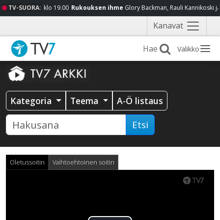
TV-SUORA:
klo 19.00
Rukouksen ihme
Glory Backman, Rauli Kannikoski j
Näytä
Kanavat
valikko
Valikko
Kategoria
Teema
A-Ö listaus
Etsi
Oletussoitin
Vaihtoehtoinen soitin