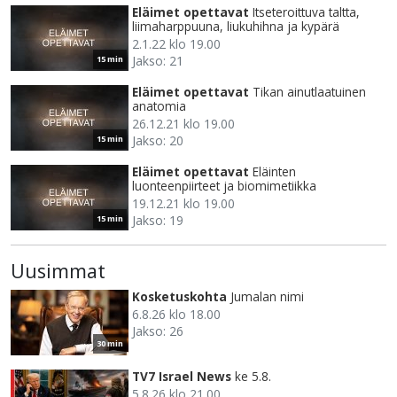
Eläimet opettavat
Itseteroittuva taltta,
liimaharppuuna, liukuhihna ja kypärä
2.1.22 klo 19.00
Jakso: 21
15 min
Eläimet opettavat
Tikan ainutlaatuinen
anatomia
26.12.21 klo 19.00
Jakso: 20
15 min
Eläimet opettavat
Eläinten
luonteenpiirteet ja biomimetiikka
19.12.21 klo 19.00
Jakso: 19
15 min
Uusimmat
Kosketuskohta
Jumalan nimi
6.8.26 klo 18.00
Jakso: 26
30 min
TV7 Israel News
ke 5.8.
5.8.26 klo 21.00