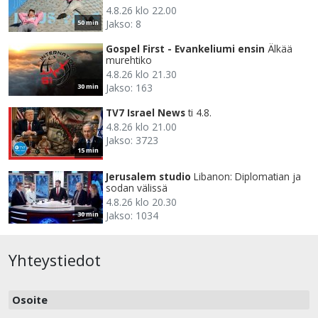
4.8.26 klo 22.00
Jakso: 8
50 min
Gospel First - Evankeliumi ensin
Älkää
murehtiko
4.8.26 klo 21.30
Jakso: 163
30 min
TV7 Israel News
ti 4.8.
4.8.26 klo 21.00
Jakso: 3723
15 min
Jerusalem studio
Libanon: Diplomatian ja
sodan välissä
4.8.26 klo 20.30
Jakso: 1034
30 min
Yhteystiedot
Osoite