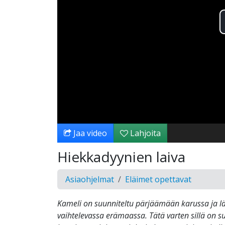
Jaa video
Lahjoita
Hiekkadyynien laiva
Asiaohjelmat
Eläimet opettavat
Kameli on suunniteltu pärjäämään karussa ja l
vaihtelevassa erämaassa. Tätä varten sillä on 