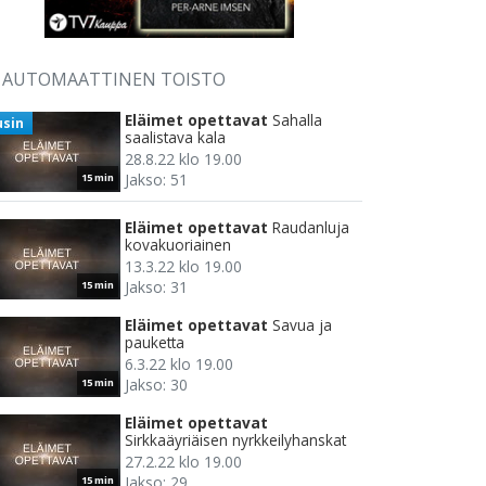
AUTOMAATTINEN TOISTO
Eläimet opettavat
Sahalla
usin
saalistava kala
28.8.22 klo 19.00
Jakso: 51
15 min
Eläimet opettavat
Raudanluja
kovakuoriainen
13.3.22 klo 19.00
Jakso: 31
15 min
Eläimet opettavat
Savua ja
pauketta
6.3.22 klo 19.00
Jakso: 30
15 min
Eläimet opettavat
Sirkkaäyriäisen nyrkkeilyhanskat
27.2.22 klo 19.00
Jakso: 29
15 min