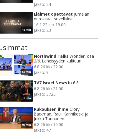
Jakso: 24
Eläimet opettavat
Jumalan
nerokkaat sovellukset
16.1.22 klo 19.00
Jakso: 23
15 min
usimmat
Northwind Talks
Wonder, osa
2/6. Läheisyyden kulttuuri
6.8.26 klo 22.00
Jakso: 9
60 min
TV7 Israel News
to 6.8.
6.8.26 klo 21.00
Jakso: 3725
15 min
Rukouksen ihme
Glory
Backman, Rauli Kannikoski ja
Jukka Tuunanen.
6.8.26 klo 19.00
90 min
Jakso: 47