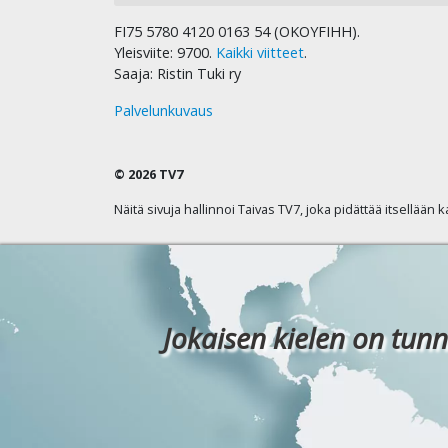
FI75 5780 4120 0163 54 (OKOYFIHH).
Yleisviite: 9700.
Kaikki viitteet
.
Saaja: Ristin Tuki ry
Palvelunkuvaus
© 2026 TV7
Näitä sivuja hallinnoi Taivas TV7, joka pidättää itsellään 
Jokaisen kielen on tunn