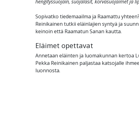
hengityssuojain, suojalasit, korvasuojaimet ja li
Sopivatko tiedemaailma ja Raamattu yhteen
Reinikainen tutkii eläinlajien syntyä ja suunn
keinoin että Raamatun Sanan kautta.
Eläimet opettavat
Annetaan eläinten ja luomakunnan kertoa Lu
Pekka Reinikainen paljastaa katsojalle ihmeel
luonnosta.