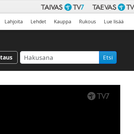
Lahjoita
Lehdet
Kauppa
Rukous
Lue lisää
staus
Etsi