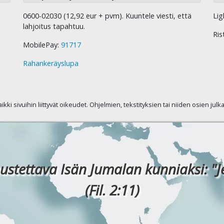
0600-02030 (12,92 eur + pvm). Kuuntele viesti, että
Lig
lahjoitus tapahtuu.
Ris
MobilePay:
91717
Rahankeräyslupa
kaikki sivuihin liittyvät oikeudet. Ohjelmien, tekstityksien tai niiden osien jul
ustettava Isän Jumalan kunniaksi: "J
(Fil. 2:11)