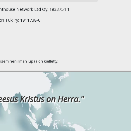
hthouse Network Ltd Oy: 1833754-1
tin Tuki ry: 1911738-0
kaiseminen ilman lupaa on kielletty.
eesus Kristus on Herra."