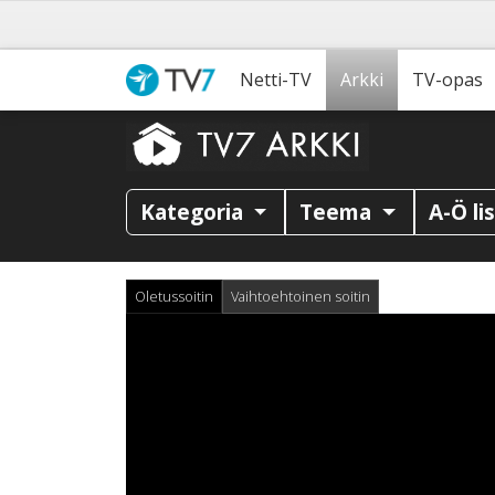
Netti-TV
Arkki
TV-opas
Kategoria
Teema
A-Ö li
Oletussoitin
Vaihtoehtoinen soitin