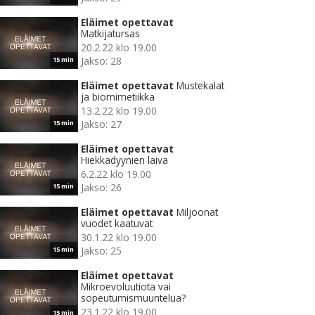
Eläimet opettavat
Matkijatursas
20.2.22 klo 19.00
Jakso: 28
15 min
Eläimet opettavat
Mustekalat
ja biomimetiikka
13.2.22 klo 19.00
Jakso: 27
15 min
Eläimet opettavat
Hiekkadyynien laiva
6.2.22 klo 19.00
Jakso: 26
15 min
Eläimet opettavat
Miljoonat
vuodet kaatuvat
30.1.22 klo 19.00
Jakso: 25
15 min
Eläimet opettavat
Mikroevoluutiota vai
sopeutumismuuntelua?
23.1.22 klo 19.00
15 min