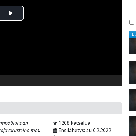
Toista
Video
U
ämpötilaltaan
1208 katselua
suojavarusteina mm.
Ensilähetys: su 6.2.2022