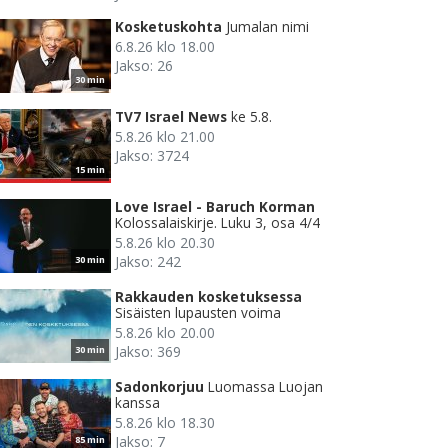
Kosketuskohta
Jumalan nimi
6.8.26 klo 18.00
Jakso: 26
30 min
TV7 Israel News
ke 5.8.
5.8.26 klo 21.00
Jakso: 3724
15 min
Love Israel - Baruch Korman
Kolossalaiskirje. Luku 3, osa 4/4
5.8.26 klo 20.30
Jakso: 242
30 min
Rakkauden kosketuksessa
Sisäisten lupausten voima
5.8.26 klo 20.00
Jakso: 369
30 min
Sadonkorjuu
Luomassa Luojan
kanssa
5.8.26 klo 18.30
Jakso: 7
85 min