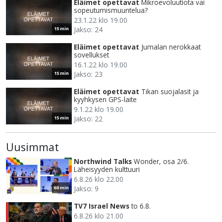
Eläimet opettavat
Mikroevoluutiota vai
sopeutumismuuntelua?
23.1.22 klo 19.00
Jakso: 24
15 min
Eläimet opettavat
Jumalan nerokkaat
sovellukset
16.1.22 klo 19.00
Jakso: 23
15 min
Eläimet opettavat
Tikan suojalasit ja
kyyhkysen GPS-laite
9.1.22 klo 19.00
Jakso: 22
15 min
Uusimmat
Northwind Talks
Wonder, osa 2/6.
Läheisyyden kulttuuri
6.8.26 klo 22.00
Jakso: 9
60 min
TV7 Israel News
to 6.8.
6.8.26 klo 21.00