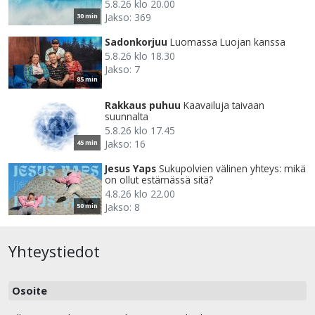
5.8.26 klo 20.00
Jakso: 369
30 min
Sadonkorjuu
Luomassa Luojan kanssa
5.8.26 klo 18.30
Jakso: 7
85 min
Rakkaus puhuu
Kaavailuja taivaan
suunnalta
5.8.26 klo 17.45
Jakso: 16
45 min
Jesus Yaps
Sukupolvien välinen yhteys: mikä
on ollut estämässä sitä?
4.8.26 klo 22.00
Jakso: 8
50 min
Yhteystiedot
Osoite