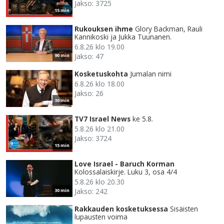
Jakso: 3725
15 min
Rukouksen ihme
Glory Backman, Rauli
Kannikoski ja Jukka Tuunanen.
6.8.26 klo 19.00
Jakso: 47
90 min
Kosketuskohta
Jumalan nimi
6.8.26 klo 18.00
Jakso: 26
30 min
TV7 Israel News
ke 5.8.
5.8.26 klo 21.00
Jakso: 3724
15 min
Love Israel - Baruch Korman
Kolossalaiskirje. Luku 3, osa 4/4
5.8.26 klo 20.30
Jakso: 242
30 min
Rakkauden kosketuksessa
Sisäisten
lupausten voima