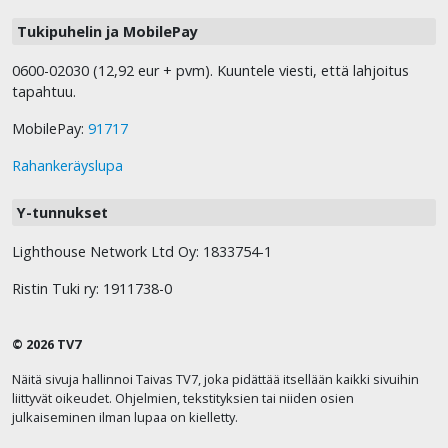
Tukipuhelin ja MobilePay
0600-02030 (12,92 eur + pvm). Kuuntele viesti, että lahjoitus
tapahtuu.
MobilePay:
91717
Rahankeräyslupa
Y-tunnukset
Lighthouse Network Ltd Oy: 1833754-1
Ristin Tuki ry: 1911738-0
© 2026 TV7
Näitä sivuja hallinnoi Taivas TV7, joka pidättää itsellään kaikki sivuihin
liittyvät oikeudet. Ohjelmien, tekstityksien tai niiden osien
julkaiseminen ilman lupaa on kielletty.