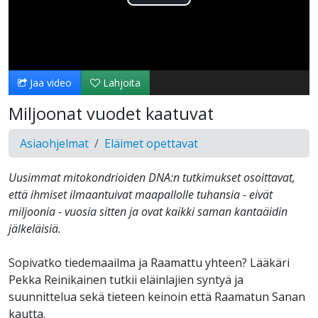
Toista
Video
Jaa video
Lahjoita
Miljoonat vuodet kaatuvat
Asiaohjelmat
Eläimet opettavat
Uusimmat mitokondrioiden DNA:n tutkimukset osoittavat,
että ihmiset ilmaantuivat maapallolle tuhansia - eivät
miljoonia - vuosia sitten ja ovat kaikki saman kantaäidin
jälkeläisiä.
Sopivatko tiedemaailma ja Raamattu yhteen? Lääkäri
Pekka Reinikainen tutkii eläinlajien syntyä ja
suunnittelua sekä tieteen keinoin että Raamatun Sanan
kautta.