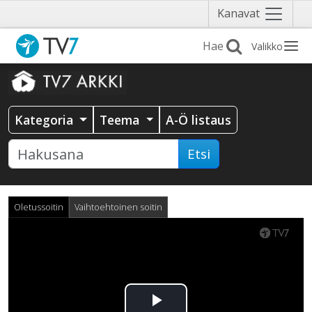
Näytä
Kanavat
valikko
Valikko
Kategoria
Teema
A-Ö listaus
Etsi
Oletussoitin
Vaihtoehtoinen soitin