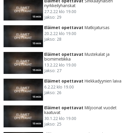
Eläimet opettavat
Sirkkaäyriäisen
nyrkkeilyhanskat
27.2.22 klo 19.00
Jakso: 29
15 min
Eläimet opettavat
Matkijatursas
20.2.22 klo 19.00
Jakso: 28
15 min
Eläimet opettavat
Mustekalat ja
biomimetiikka
13.2.22 klo 19.00
Jakso: 27
15 min
Eläimet opettavat
Hiekkadyynien laiva
6.2.22 klo 19.00
Jakso: 26
15 min
Eläimet opettavat
Miljoonat vuodet
kaatuvat
30.1.22 klo 19.00
Jakso: 25
15 min