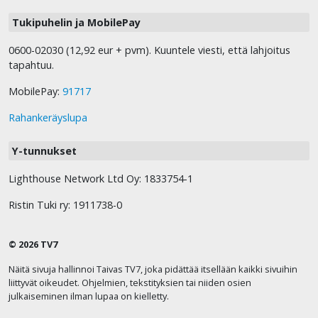
Tukipuhelin ja MobilePay
0600-02030 (12,92 eur + pvm). Kuuntele viesti, että lahjoitus
tapahtuu.
MobilePay:
91717
Rahankeräyslupa
Y-tunnukset
Lighthouse Network Ltd Oy: 1833754-1
Ristin Tuki ry: 1911738-0
© 2026 TV7
Näitä sivuja hallinnoi Taivas TV7, joka pidättää itsellään kaikki sivuihin
liittyvät oikeudet. Ohjelmien, tekstityksien tai niiden osien
julkaiseminen ilman lupaa on kielletty.