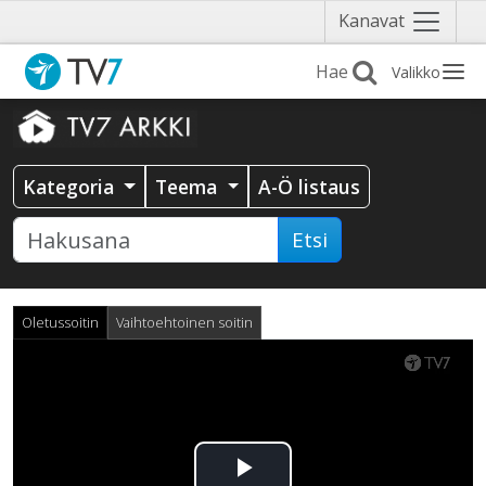
Näytä
Kanavat
valikko
Valikko
Kategoria
Teema
A-Ö listaus
Etsi
Oletussoitin
Vaihtoehtoinen soitin