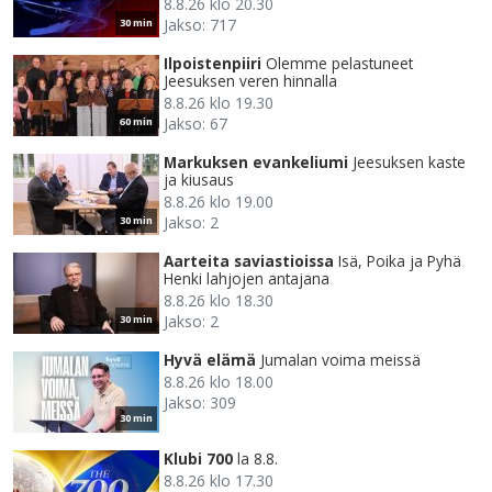
8.8.26 klo 20.30
Jakso: 717
30 min
Ilpoistenpiiri
Olemme pelastuneet
Jeesuksen veren hinnalla
8.8.26 klo 19.30
Jakso: 67
60 min
Markuksen evankeliumi
Jeesuksen kaste
ja kiusaus
8.8.26 klo 19.00
Jakso: 2
30 min
Aarteita saviastioissa
Isä, Poika ja Pyhä
Henki lahjojen antajana
8.8.26 klo 18.30
Jakso: 2
30 min
Hyvä elämä
Jumalan voima meissä
8.8.26 klo 18.00
Jakso: 309
30 min
Klubi 700
la 8.8.
8.8.26 klo 17.30