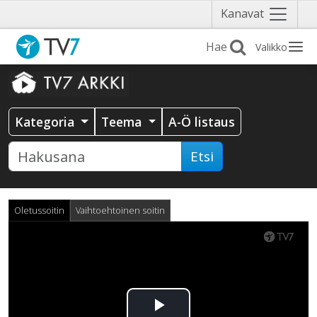
Näytä
Kanavat
valikko
Valikko
Kategoria
Teema
A-Ö listaus
Etsi
Oletussoitin
Vaihtoehtoinen soitin