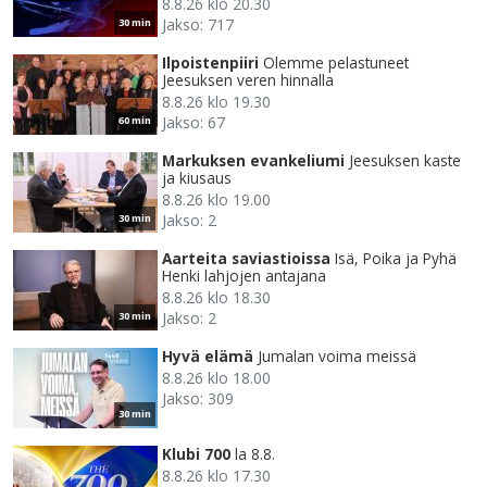
8.8.26 klo 20.30
Jakso: 717
30 min
Ilpoistenpiiri
Olemme pelastuneet
Jeesuksen veren hinnalla
8.8.26 klo 19.30
Jakso: 67
60 min
Markuksen evankeliumi
Jeesuksen kaste
ja kiusaus
8.8.26 klo 19.00
Jakso: 2
30 min
Aarteita saviastioissa
Isä, Poika ja Pyhä
Henki lahjojen antajana
8.8.26 klo 18.30
Jakso: 2
30 min
Hyvä elämä
Jumalan voima meissä
8.8.26 klo 18.00
Jakso: 309
30 min
Klubi 700
la 8.8.
8.8.26 klo 17.30