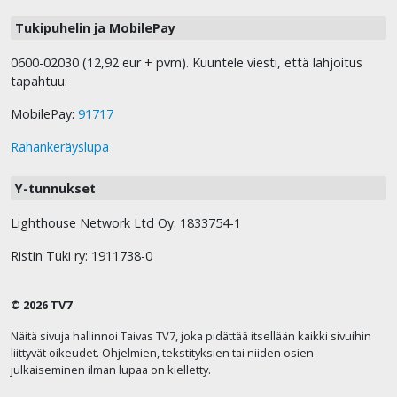
Tukipuhelin ja MobilePay
0600-02030 (12,92 eur + pvm). Kuuntele viesti, että lahjoitus
tapahtuu.
MobilePay:
91717
Rahankeräyslupa
Y-tunnukset
Lighthouse Network Ltd Oy: 1833754-1
Ristin Tuki ry: 1911738-0
© 2026 TV7
Näitä sivuja hallinnoi Taivas TV7, joka pidättää itsellään kaikki sivuihin
liittyvät oikeudet. Ohjelmien, tekstityksien tai niiden osien
julkaiseminen ilman lupaa on kielletty.