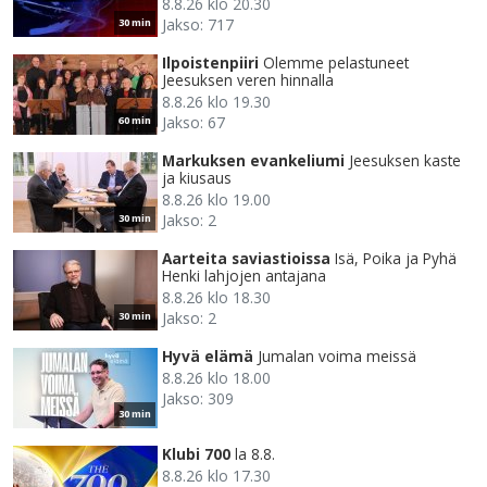
8.8.26 klo 20.30
Jakso: 717
30 min
Ilpoistenpiiri
Olemme pelastuneet
Jeesuksen veren hinnalla
8.8.26 klo 19.30
Jakso: 67
60 min
Markuksen evankeliumi
Jeesuksen kaste
ja kiusaus
8.8.26 klo 19.00
Jakso: 2
30 min
Aarteita saviastioissa
Isä, Poika ja Pyhä
Henki lahjojen antajana
8.8.26 klo 18.30
Jakso: 2
30 min
Hyvä elämä
Jumalan voima meissä
8.8.26 klo 18.00
Jakso: 309
30 min
Klubi 700
la 8.8.
8.8.26 klo 17.30