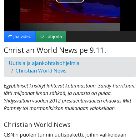
Toista
Video
Jaa video
Lahjoita
Christian World News pe 9.11.
Uutisia ja ajankohtaisohjelmia
Christian World News
Egyptiläiset kristityt lähtevät kotimaastaan. Sandy-hurrikaani
jätti miljoonat ilman sähköä, ja ruuasta on pulaa.
Yhdysvaltain vuoden 2012 presidentinvaalien ehdokas Mitt
Romney toi mormonikirkon mukanaan valokeilaan.
Christian World News
CBN:n puolen tunnin uutispaketti, joihin valikoidaan