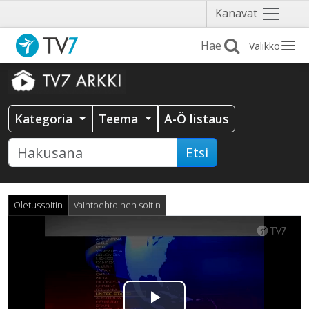
Näytä
Kanavat
valikko
Valikko
Kategoria
Teema
A-Ö listaus
Etsi
Oletussoitin
Vaihtoehtoinen soitin