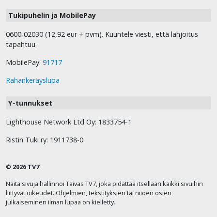
Tukipuhelin ja MobilePay
0600-02030 (12,92 eur + pvm). Kuuntele viesti, että lahjoitus
tapahtuu.
MobilePay:
91717
Rahankeräyslupa
Y-tunnukset
Lighthouse Network Ltd Oy: 1833754-1
Ristin Tuki ry: 1911738-0
© 2026 TV7
Näitä sivuja hallinnoi Taivas TV7, joka pidättää itsellään kaikki sivuihin
liittyvät oikeudet. Ohjelmien, tekstityksien tai niiden osien
julkaiseminen ilman lupaa on kielletty.