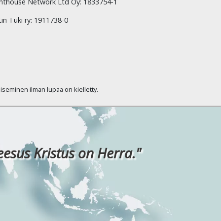
hthouse Network Ltd Oy: 1833754-1
tin Tuki ry: 1911738-0
kaiseminen ilman lupaa on kielletty.
eesus Kristus on Herra."