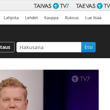
Lahjoita
Lehdet
Kauppa
Rukous
Lue lisää
staus
Etsi