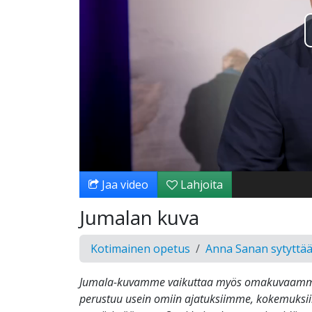
Jaa video
Lahjoita
Jumalan kuva
Kotimainen opetus
Anna Sanan sytyttä
Jumala-kuvamme vaikuttaa myös omakuvaamm
perustuu usein omiin ajatuksiimme, kokemuksi