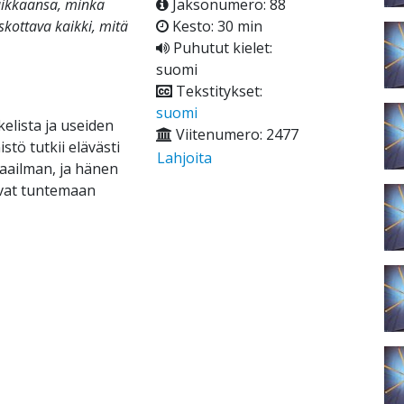
aikkaansa, minkä
Jaksonumero: 88
kottava kaikki, mitä
Kesto: 30 min
Puhutut kielet:
suomi
Tekstitykset:
suomi
elista ja useiden
Viitenumero: 2477
stö tutkii elävästi
Lahjoita
aailman, ja hänen
ivat tuntemaan