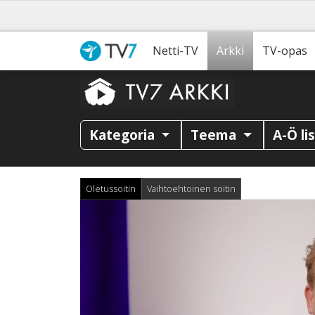
Netti-TV
Arkki
TV-opas
Kategoria
Teema
A-Ö li
Oletussoitin
Vaihtoehtoinen soitin