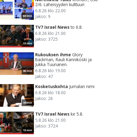
2/6. Läheisyyden kulttuuri
6.8.26 klo 22.00
Jakso: 9
60 min
TV7 Israel News
to 6.8.
6.8.26 klo 21.00
Jakso: 3725
15 min
Rukouksen ihme
Glory
Backman, Rauli Kannikoski ja
Jukka Tuunanen.
6.8.26 klo 19.00
90 min
Jakso: 47
Kosketuskohta
Jumalan nimi
6.8.26 klo 18.00
Jakso: 26
30 min
TV7 Israel News
ke 5.8.
5.8.26 klo 21.00
Jakso: 3724
15 min