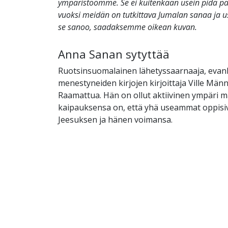
ympäristöömme. Se ei kuitenkaan usein pidä p
vuoksi meidän on tutkittava Jumalan sanaa ja us
se sanoo, saadaksemme oikean kuvan.
Anna Sanan sytyttää
Ruotsinsuomalainen lähetyssaarnaaja, evank
menestyneiden kirjojen kirjoittaja Ville Männi
Raamattua. Hän on ollut aktiivinen ympäri m
kaipauksensa on, että yhä useammat oppis
Jeesuksen ja hänen voimansa.