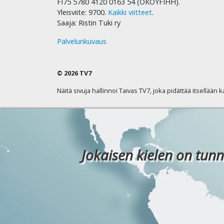
FI75 5780 4120 0163 54 (OKOYFIHH).
Yleisviite: 9700.
Kaikki viitteet
.
Saaja: Ristin Tuki ry
Palvelunkuvaus
© 2026 TV7
Näitä sivuja hallinnoi Taivas TV7, joka pidättää itsellään 
Jokaisen kielen on tunn