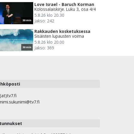
Love Israel - Baruch Korman
Kolossalaiskirje. Luku 3, osa 4/4
5.8.26 klo 20.30
Jakso: 242
30 min
Rakkauden kosketuksessa
Sisäisten lupausten voima
5.8.26 klo 20.00
Jakso: 369
30 min
hköposti
(at)tv7.fi
nimi.sukunimi@tv7.fi
tunnukset