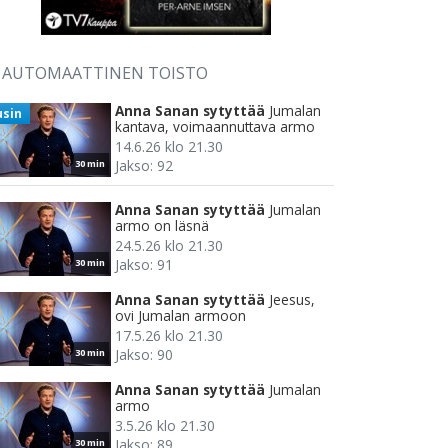
AUTOMAATTINEN TOISTO
Anna Sanan sytyttää
Jumalan
usin
kantava, voimaannuttava armo
14.6.26 klo 21.30
Jakso: 92
30 min
Anna Sanan sytyttää
Jumalan
armo on läsnä
24.5.26 klo 21.30
Jakso: 91
30 min
Anna Sanan sytyttää
Jeesus,
ovi Jumalan armoon
17.5.26 klo 21.30
Jakso: 90
30 min
Anna Sanan sytyttää
Jumalan
armo
3.5.26 klo 21.30
Jakso: 89
30 min