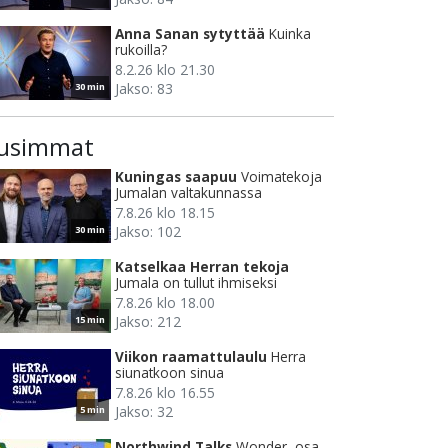
Anna Sanan sytyttää
Kuinka
rukoilla?
8.2.26 klo 21.30
Jakso: 83
30 min
usimmat
Kuningas saapuu
Voimatekoja
Jumalan valtakunnassa
7.8.26 klo 18.15
Jakso: 102
30 min
Katselkaa Herran tekoja
Jumala on tullut ihmiseksi
7.8.26 klo 18.00
Jakso: 212
15 min
Viikon raamattulaulu
Herra
siunatkoon sinua
7.8.26 klo 16.55
Jakso: 32
5 min
Northwind Talks
Wonder, osa