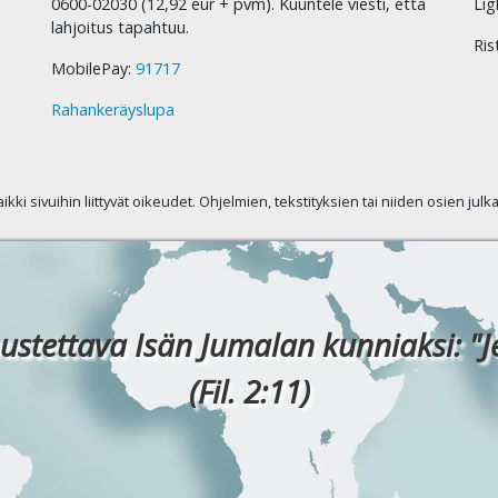
0600-02030 (12,92 eur + pvm). Kuuntele viesti, että
Lig
lahjoitus tapahtuu.
Ris
MobilePay:
91717
Rahankeräyslupa
kaikki sivuihin liittyvät oikeudet. Ohjelmien, tekstityksien tai niiden osien jul
ustettava Isän Jumalan kunniaksi: "J
(Fil. 2:11)