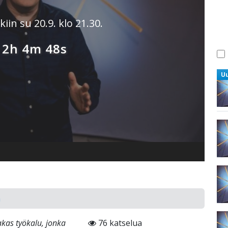
iin su 20.9. klo 21.30.
 2h 4m 46s
U
ä
as työkalu, jonka
76 katselua