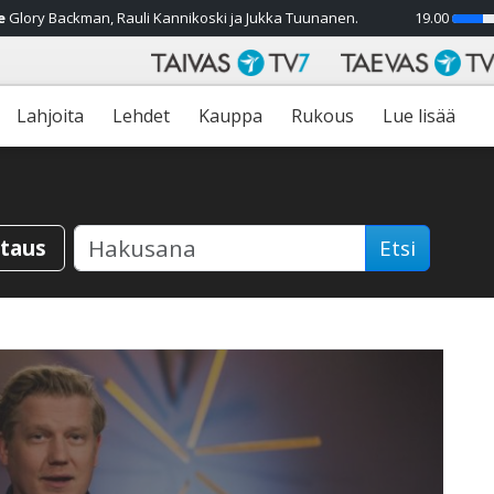
e
Glory Backman, Rauli Kannikoski ja Jukka Tuunanen.
19.00
28%
Lahjoita
Lehdet
Kauppa
Rukous
Lue lisää
staus
Etsi