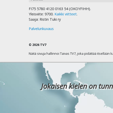
FI75 5780 4120 0163 54 (OKOYFIHH).
Yleisviite: 9700.
Kaikki viitteet
.
Saaja: Ristin Tuki ry
Palvelunkuvaus
© 2026 TV7
Näitä sivuja hallinnoi Taivas TV7, joka pidättää itsellään 
Jokaisen kielen on tunn