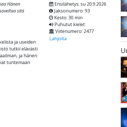
okea Hänen
Ensilähetys: su 20.9.2026
soveltaa sitä
Jaksonumero: 93
Kesto: 30 min
Puhutut kielet:
Viitenumero: 2477
Lahjoita
elista ja useiden
stö tutkii elävästi
U
aailman, ja hänen
ivat tuntemaan