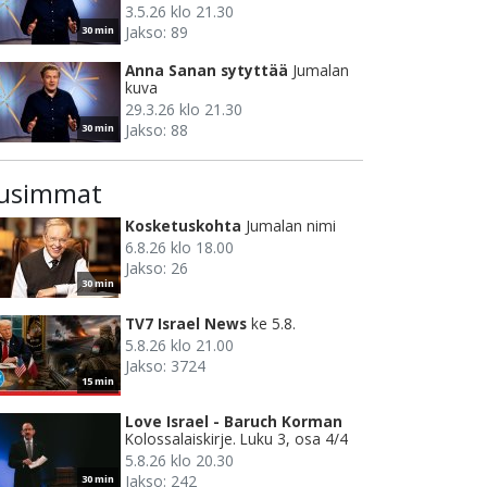
3.5.26 klo 21.30
Jakso: 89
30 min
Anna Sanan sytyttää
Jumalan
kuva
29.3.26 klo 21.30
Jakso: 88
30 min
usimmat
Kosketuskohta
Jumalan nimi
6.8.26 klo 18.00
Jakso: 26
30 min
TV7 Israel News
ke 5.8.
5.8.26 klo 21.00
Jakso: 3724
15 min
Love Israel - Baruch Korman
Kolossalaiskirje. Luku 3, osa 4/4
5.8.26 klo 20.30
Jakso: 242
30 min