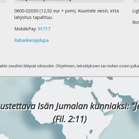
0600-02030 (12,92 eur + pvm). Kuuntele viesti, että
Lig
lahjoitus tapahtuu.
Ris
MobilePay:
91717
Rahankeräyslupa
kaikki sivuihin liittyvät oikeudet. Ohjelmien, tekstityksien tai niiden osien jul
ustettava Isän Jumalan kunniaksi: "J
(Fil. 2:11)