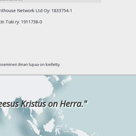
hthouse Network Ltd Oy: 1833754-1
tin Tuki ry: 1911738-0
kaiseminen ilman lupaa on kielletty.
eesus Kristus on Herra."