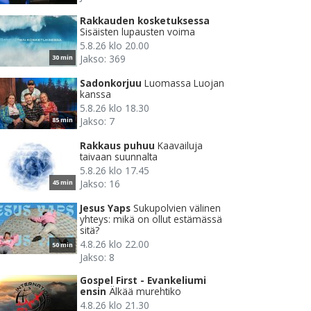
Rakkauden kosketuksessa
Sisäisten lupausten voima
5.8.26 klo 20.00
Jakso: 369
30 min
Sadonkorjuu
Luomassa Luojan
kanssa
5.8.26 klo 18.30
Jakso: 7
85 min
Rakkaus puhuu
Kaavailuja
taivaan suunnalta
5.8.26 klo 17.45
Jakso: 16
45 min
Jesus Yaps
Sukupolvien välinen
yhteys: mikä on ollut estämässä
sitä?
4.8.26 klo 22.00
50 min
Jakso: 8
Gospel First - Evankeliumi
ensin
Älkää murehtiko
4.8.26 klo 21.30