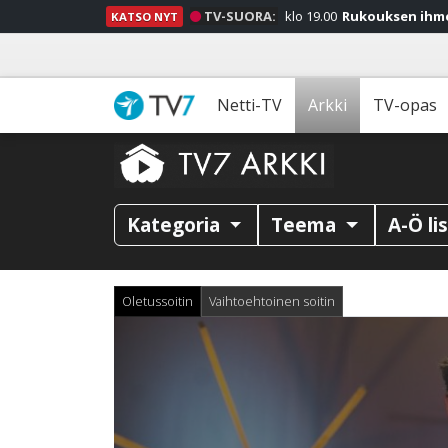
TV-SUORA:
klo 19.00
Rukouksen ihm
KATSO NYT
Netti-TV
Arkki
TV-opas
Kategoria
Teema
A-Ö li
Oletussoitin
Vaihtoehtoinen soitin