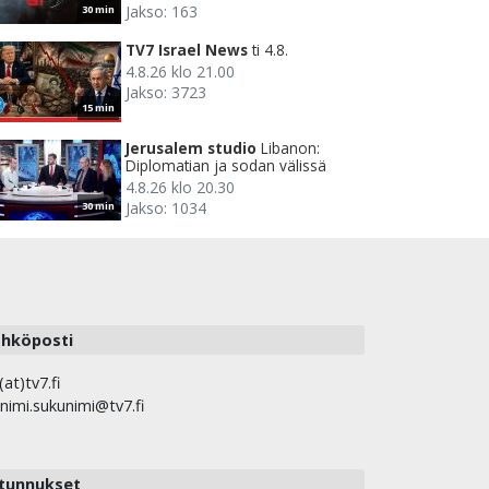
Jakso: 163
30 min
TV7 Israel News
ti 4.8.
4.8.26 klo 21.00
Jakso: 3723
15 min
Jerusalem studio
Libanon:
Diplomatian ja sodan välissä
4.8.26 klo 20.30
Jakso: 1034
30 min
hköposti
(at)tv7.fi
nimi.sukunimi@tv7.fi
tunnukset