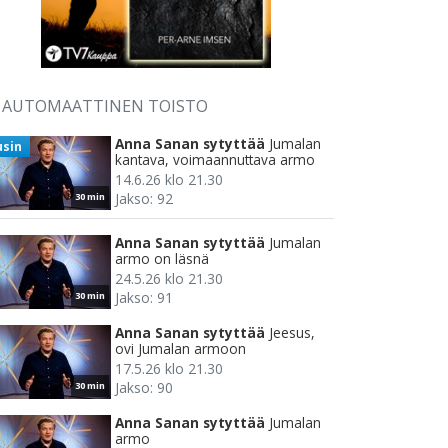
AUTOMAATTINEN TOISTO
Anna Sanan sytyttää
Jumalan
usin
kantava, voimaannuttava armo
14.6.26 klo 21.30
Jakso: 92
30 min
Anna Sanan sytyttää
Jumalan
armo on läsnä
24.5.26 klo 21.30
Jakso: 91
30 min
Anna Sanan sytyttää
Jeesus,
ovi Jumalan armoon
17.5.26 klo 21.30
Jakso: 90
30 min
Anna Sanan sytyttää
Jumalan
armo