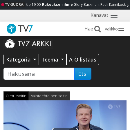
TV-SUORA:
klo 19.00
Rukouksen ihme
Glory Backman, Rauli Kannikoski j
Näytä
Kanavat
valikko
Valikko
Kategoria
Teema
A-Ö listaus
Etsi
Oletussoitin
Vaihtoehtoinen soitin