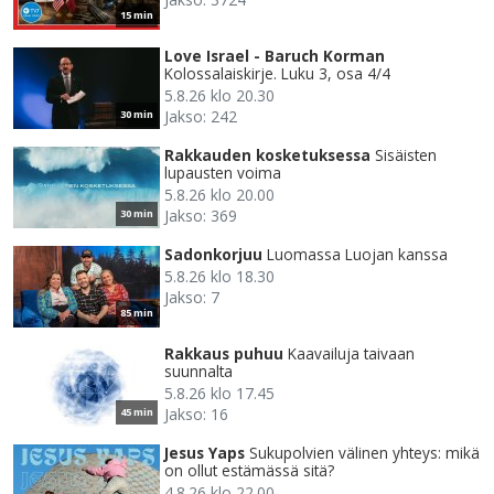
15 min
Love Israel - Baruch Korman
Kolossalaiskirje. Luku 3, osa 4/4
5.8.26 klo 20.30
Jakso: 242
30 min
Rakkauden kosketuksessa
Sisäisten
lupausten voima
5.8.26 klo 20.00
Jakso: 369
30 min
Sadonkorjuu
Luomassa Luojan kanssa
5.8.26 klo 18.30
Jakso: 7
85 min
Rakkaus puhuu
Kaavailuja taivaan
suunnalta
5.8.26 klo 17.45
Jakso: 16
45 min
Jesus Yaps
Sukupolvien välinen yhteys: mikä
on ollut estämässä sitä?
4.8.26 klo 22.00