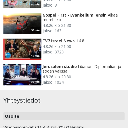
Jakso: 8
50 min
Gospel First - Evankeliumi ensin
Älkää
murehtiko
4.8.26 klo 21.30
Jakso: 163
30 min
TV7 Israel News
ti 4.8.
4.8.26 klo 21.00
Jakso: 3723
15 min
Jerusalem studio
Libanon: Diplomatian ja
sodan välissä
4.8.26 klo 20.30
Jakso: 1034
30 min
Yhteystiedot
Osoite
Vilhonvuorenkatu 11 A 3. krs 00500 Helsinki