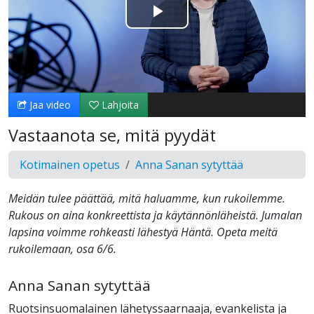
Toista
Video
Jaa video
Lahjoita
Vastaanota se, mitä pyydät
Kotimainen opetus
Anna Sanan sytyttää
Meidän tulee päättää, mitä haluamme, kun rukoilemme.
Rukous on aina konkreettista ja käytännönläheistä. Jumalan
lapsina voimme rohkeasti lähestyä Häntä. Opeta meitä
rukoilemaan, osa 6/6.
Anna Sanan sytyttää
Ruotsinsuomalainen lähetyssaarnaaja, evankelista ja