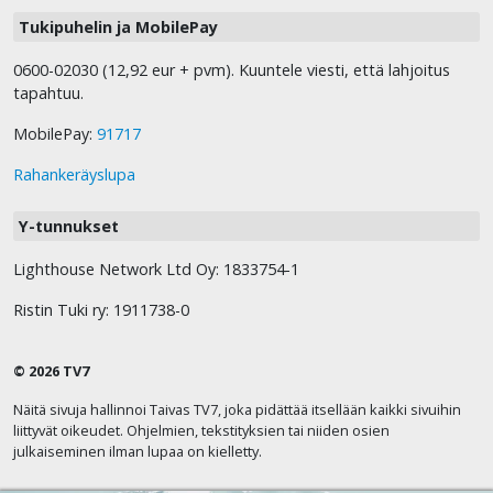
Tukipuhelin ja MobilePay
0600-02030 (12,92 eur + pvm). Kuuntele viesti, että lahjoitus
tapahtuu.
MobilePay:
91717
Rahankeräyslupa
Y-tunnukset
Lighthouse Network Ltd Oy: 1833754-1
Ristin Tuki ry: 1911738-0
© 2026 TV7
Näitä sivuja hallinnoi Taivas TV7, joka pidättää itsellään kaikki sivuihin
liittyvät oikeudet. Ohjelmien, tekstityksien tai niiden osien
julkaiseminen ilman lupaa on kielletty.