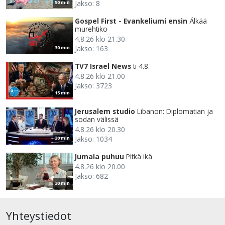
Jakso: 8
50 min
Gospel First - Evankeliumi ensin
Älkää
murehtiko
4.8.26 klo 21.30
Jakso: 163
30 min
TV7 Israel News
ti 4.8.
4.8.26 klo 21.00
Jakso: 3723
15 min
Jerusalem studio
Libanon: Diplomatian ja
sodan välissä
4.8.26 klo 20.30
Jakso: 1034
30 min
Jumala puhuu
Pitkä ikä
4.8.26 klo 20.00
Jakso: 682
30 min
Yhteystiedot