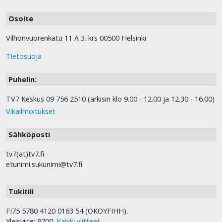
Osoite
Vilhonvuorenkatu 11 A 3. krs 00500 Helsinki
Tietosuoja
Puhelin:
TV7 Keskus 09 756 2510 (arkisin klo 9.00 - 12.00 ja 12.30 - 16.00)
Vikailmoitukset
Sähköposti
tv7(at)tv7.fi
etunimi.sukunimi@tv7.fi
Tukitili
FI75 5780 4120 0163 54 (OKOYFIHH).
Yleisviite: 9700.
Kaikki viitteet
.