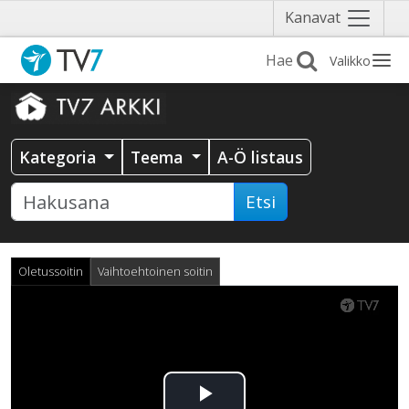
Näytä
Kanavat
valikko
Valikko
Kategoria
Teema
A-Ö listaus
Etsi
Oletussoitin
Vaihtoehtoinen soitin