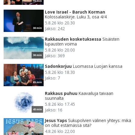
15 min
Love Israel - Baruch Korman
Kolossalaiskirje. Luku 3, osa 4/4
5.8.26 klo 20.30
Jakso: 242
30 min
Rakkauden kosketuksessa
Sisäisten
lupausten voima
5.8.26 klo 20.00
Jakso: 369
30 min
Sadonkorjuu
Luomassa Luojan kanssa
5.8.26 klo 18.30
Jakso: 7
85 min
Rakkaus puhuu
Kaavailuja taivaan
suunnalta
5.8.26 klo 17.45
Jakso: 16
45 min
Jesus Yaps
Sukupolvien välinen yhteys: mikä
on ollut estämässä sitä?
4.8.26 klo 22.00