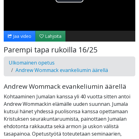
Toista
Video
Jaa video
Lahjoita
Parempi tapa rukoilla 16/25
Ulkomainen opetus
Andrew Wommack evankeliumin äärellä
Andrew Wommack evankeliumin äärellä
Kohtaaminen Jumalan kanssa yli 40 vuotta sitten antoi
Andrew Wommackin elämälle uuden suunnan. Jumala
kutsui hänet yhdessä puolisonsa kanssa opettamaan
Kristuksen seurakuntaruumista, painottaen Jumalan
ehdotonta rakkautta sekä armon ja uskon välistä
tasapainoa. Opetustyötä toteutetaan seminaarien,