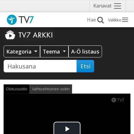
Näytä
Kanavat
valikko
Valikko
Kategoria
Teema
A-Ö listaus
Etsi
Oletussoitin
Vaihtoehtoinen soitin