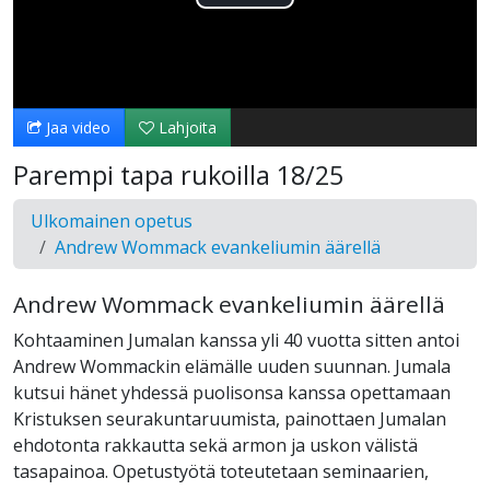
Toista
Video
Jaa video
Lahjoita
Parempi tapa rukoilla 18/25
Ulkomainen opetus
Andrew Wommack evankeliumin äärellä
Andrew Wommack evankeliumin äärellä
Kohtaaminen Jumalan kanssa yli 40 vuotta sitten antoi
Andrew Wommackin elämälle uuden suunnan. Jumala
kutsui hänet yhdessä puolisonsa kanssa opettamaan
Kristuksen seurakuntaruumista, painottaen Jumalan
ehdotonta rakkautta sekä armon ja uskon välistä
tasapainoa. Opetustyötä toteutetaan seminaarien,