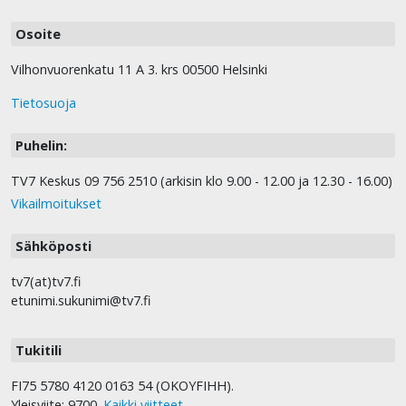
Osoite
Vilhonvuorenkatu 11 A 3. krs 00500 Helsinki
Tietosuoja
Puhelin:
TV7 Keskus 09 756 2510 (arkisin klo 9.00 - 12.00 ja 12.30 - 16.00)
Vikailmoitukset
Sähköposti
tv7(at)tv7.fi
etunimi.sukunimi@tv7.fi
Tukitili
FI75 5780 4120 0163 54 (OKOYFIHH).
Yleisviite: 9700.
Kaikki viitteet
.