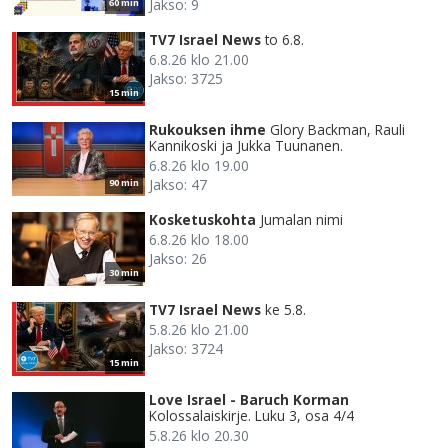
Jakso: 9
60 min
TV7 Israel News
to 6.8.
6.8.26 klo 21.00
Jakso: 3725
15 min
Rukouksen ihme
Glory Backman, Rauli
Kannikoski ja Jukka Tuunanen.
6.8.26 klo 19.00
Jakso: 47
90 min
Kosketuskohta
Jumalan nimi
6.8.26 klo 18.00
Jakso: 26
30 min
TV7 Israel News
ke 5.8.
5.8.26 klo 21.00
Jakso: 3724
15 min
Love Israel - Baruch Korman
Kolossalaiskirje. Luku 3, osa 4/4
5.8.26 klo 20.30