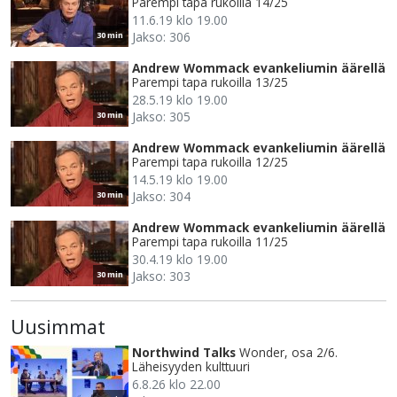
Parempi tapa rukoilla 14/25
11.6.19 klo 19.00
Jakso: 306
30 min
Andrew Wommack evankeliumin äärellä
Parempi tapa rukoilla 13/25
28.5.19 klo 19.00
Jakso: 305
30 min
Andrew Wommack evankeliumin äärellä
Parempi tapa rukoilla 12/25
14.5.19 klo 19.00
Jakso: 304
30 min
Andrew Wommack evankeliumin äärellä
Parempi tapa rukoilla 11/25
30.4.19 klo 19.00
Jakso: 303
30 min
Uusimmat
Northwind Talks
Wonder, osa 2/6.
Läheisyyden kulttuuri
6.8.26 klo 22.00