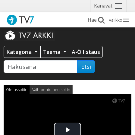
Näytä
Kanavat
valikko
Valikko
Kategoria
Teema
A-Ö listaus
Etsi
Oletussoitin
Vaihtoehtoinen soitin