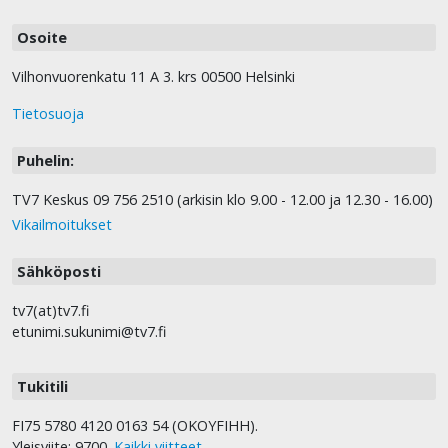
Osoite
Vilhonvuorenkatu 11 A 3. krs 00500 Helsinki
Tietosuoja
Puhelin:
TV7 Keskus 09 756 2510 (arkisin klo 9.00 - 12.00 ja 12.30 - 16.00)
Vikailmoitukset
Sähköposti
tv7(at)tv7.fi
etunimi.sukunimi@tv7.fi
Tukitili
FI75 5780 4120 0163 54 (OKOYFIHH).
Yleisviite: 9700.
Kaikki viitteet
.