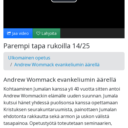
Toista
Video
Jaa video
Lahjoita
Parempi tapa rukoilla 14/25
Ulkomainen opetus
Andrew Wommack evankeliumin äärellä
Andrew Wommack evankeliumin äärellä
Kohtaaminen Jumalan kanssa yli 40 vuotta sitten antoi
Andrew Wommackin elämälle uuden suunnan. Jumala
kutsui hänet yhdessä puolisonsa kanssa opettamaan
Kristuksen seurakuntaruumista, painottaen Jumalan
ehdotonta rakkautta sekä armon ja uskon välistä
tasapainoa. Opetustyötä toteutetaan seminaarien,