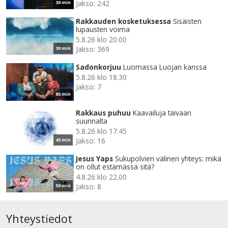
Jakso: 242
30 min
Rakkauden kosketuksessa
Sisäisten
lupausten voima
5.8.26 klo 20.00
Jakso: 369
30 min
Sadonkorjuu
Luomassa Luojan kanssa
5.8.26 klo 18.30
Jakso: 7
85 min
Rakkaus puhuu
Kaavailuja taivaan
suunnalta
5.8.26 klo 17.45
Jakso: 16
45 min
Jesus Yaps
Sukupolvien välinen yhteys: mikä
on ollut estämässä sitä?
4.8.26 klo 22.00
Jakso: 8
50 min
Yhteystiedot