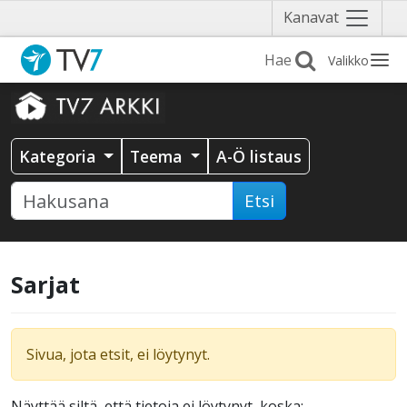
Näytä
Kanavat
valikko
Valikko
Kategoria
Teema
A-Ö listaus
Etsi
Sarjat
Sivua, jota etsit, ei löytynyt.
Näyttää siltä, että tietoja ei löytynyt, koska: