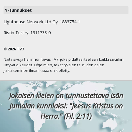
Y-tunnukset
Lighthouse Network Ltd Oy: 1833754-1
Ristin Tuki ry: 1911738-0
© 2026 TV7
Näitä sivuja hallinnoi Taivas TV7, joka pidättää itsellään kaikki sivuihin
liittyvät oikeudet. Ohjelmien, tekstityksien tai niiden osien
julkaiseminen ilman lupaa on kielletty.
Jokaisen kielen on tunnustettava Isän
Jumalan kunniaksi: "Jeesus Kristus on
Herra." (Fil. 2:11)