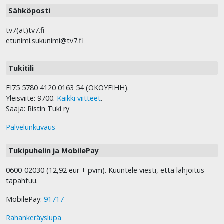
Sähköposti
tv7(at)tv7.fi
etunimi.sukunimi@tv7.fi
Tukitili
FI75 5780 4120 0163 54 (OKOYFIHH).
Yleisviite: 9700.
Kaikki viitteet
.
Saaja: Ristin Tuki ry
Palvelunkuvaus
Tukipuhelin ja MobilePay
0600-02030 (12,92 eur + pvm). Kuuntele viesti, että lahjoitus
tapahtuu.
MobilePay:
91717
Rahankeräyslupa