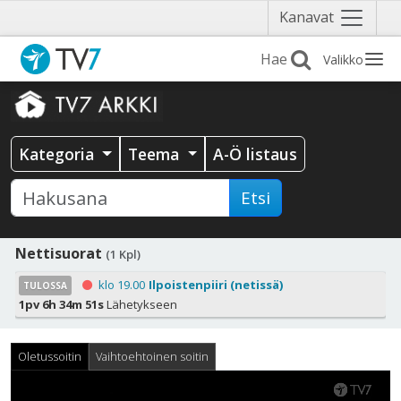
Näytä
Kanavat
valikko
Valikko
Kategoria
Teema
A-Ö listaus
Etsi
Nettisuorat
(1 Kpl)
klo 19.00
Ilpoistenpiiri (netissä)
TULOSSA
1pv 6h 34m 51s
Lähetykseen
Oletussoitin
Vaihtoehtoinen soitin