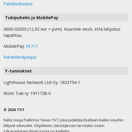
Palvelunkuvaus
Tukipuhelin ja MobilePay
0600-02030 (12,92 eur + pvm). Kuuntele viesti, että lahjoitus
tapahtuu.
MobilePay:
91717
Rahankeräyslupa
Y-tunnukset
Lighthouse Network Ltd Oy: 1833754-1
Ristin Tuki ry: 1911738-0
© 2026 TV7
Näitä sivuja hallinnoi Taivas TV7, joka pidättää itsellään kaikki sivuihin
liittyvät oikeudet. Ohjelmien, tekstityksien tai niiden osien
julkaiseminen ilman lupaa on kielletty.