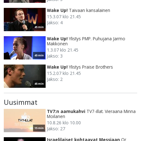
Wake Up!
Taivaan kansalainen
15.3.07 klo 21.45
Jakso: 4
45 min
Wake Up!
Ylistys PMP. Puhujana Jarmo
Makkonen
1.3.07 klo 21.45
Jakso: 3
45 min
Wake Up!
Ylistys Praise Brothers
15.2.07 klo 21.45
Jakso: 2
45 min
Uusimmat
TV7:n aamukahvi
TV7-illat. Vieraana Minna
Moilanen
10.8.26 klo 10.00
Jakso: 27
15 min
Israelilaiset kohtaavat Messiaan
Or