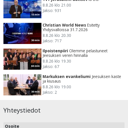
8.8.26 klo 21.00
Jakso: 931
15 min
Christian World News
Esitetty
Yhdysvalloissa 31.7.2026
8.8.26 klo 20.30
Jakso: 717
30 min
Ilpoistenpiiri
Olemme pelastuneet
Jeesuksen veren hinnalla
8.8.26 klo 19.30
Jakso: 67
60 min
Markuksen evankeliumi
Jeesuksen kaste
ja kiusaus
8.8.26 klo 19.00
Jakso: 2
30 min
Yhteystiedot
Osoite