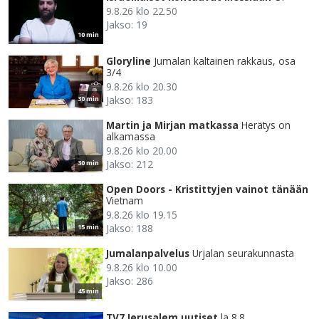
9.8.26 klo 22.50
Jakso: 19
10 min
Gloryline
Jumalan kaltainen rakkaus, osa
3/4
9.8.26 klo 20.30
Jakso: 183
30 min
Martin ja Mirjan matkassa
Herätys on
alkamassa
9.8.26 klo 20.00
Jakso: 212
30 min
Open Doors - Kristittyjen vainot tänään
Vietnam
9.8.26 klo 19.15
Jakso: 188
15 min
Jumalanpalvelus
Urjalan seurakunnasta
9.8.26 klo 10.00
Jakso: 286
45 min
TV7 Jerusalem uutiset
la 8.8.