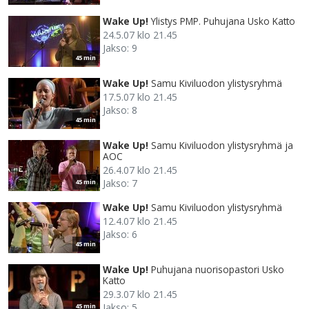
Wake Up!
Ylistys PMP. Puhujana Usko Katto
24.5.07 klo 21.45
Jakso: 9
45 min
Wake Up!
Samu Kiviluodon ylistysryhmä
17.5.07 klo 21.45
Jakso: 8
45 min
Wake Up!
Samu Kiviluodon ylistysryhmä ja
AOC
26.4.07 klo 21.45
Jakso: 7
45 min
Wake Up!
Samu Kiviluodon ylistysryhmä
12.4.07 klo 21.45
Jakso: 6
45 min
Wake Up!
Puhujana nuorisopastori Usko
Katto
29.3.07 klo 21.45
Jakso: 5
45 min