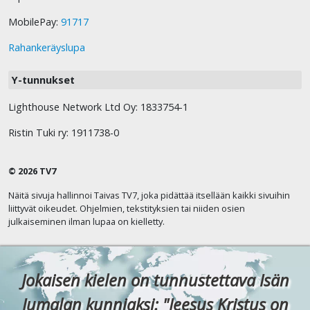
MobilePay:
91717
Rahankeräyslupa
Y-tunnukset
Lighthouse Network Ltd Oy: 1833754-1
Ristin Tuki ry: 1911738-0
© 2026 TV7
Näitä sivuja hallinnoi Taivas TV7, joka pidättää itsellään kaikki sivuihin
liittyvät oikeudet. Ohjelmien, tekstityksien tai niiden osien
julkaiseminen ilman lupaa on kielletty.
Jokaisen kielen on tunnustettava Isän
Jumalan kunniaksi: "Jeesus Kristus on