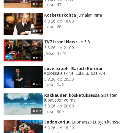
Jakso: 47
90 min
Kosketuskohta
Jumalan nimi
6.8.26 klo 18.00
Jakso: 26
30 min
TV7 Israel News
ke 5.8.
5.8.26 klo 21.00
Jakso: 3724
15 min
Love Israel - Baruch Korman
Kolossalaiskirje. Luku 3, osa 4/4
5.8.26 klo 20.30
Jakso: 242
30 min
Rakkauden kosketuksessa
Sisäisten
lupausten voima
5.8.26 klo 20.00
Jakso: 369
30 min
Sadonkorjuu
Luomassa Luojan kanssa
5.8.26 klo 18.30