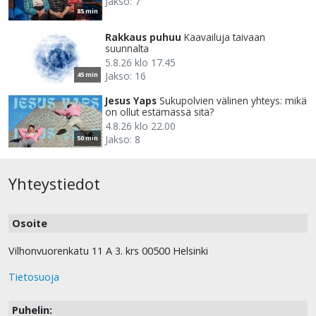
Jakso: 7
85 min
Rakkaus puhuu
Kaavailuja taivaan
suunnalta
5.8.26 klo 17.45
Jakso: 16
45 min
Jesus Yaps
Sukupolvien välinen yhteys: mikä
on ollut estämässä sitä?
4.8.26 klo 22.00
Jakso: 8
50 min
Yhteystiedot
Osoite
Vilhonvuorenkatu 11 A 3. krs 00500 Helsinki
Tietosuoja
Puhelin: