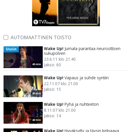
AUTOMAATTINEN TOISTO
Wake Up!
Jumala parantaa neuroottisen
Uusin
sukupolven
23.6.11 klo 21.40
Jakso: 60
45 min
Wake Up!
Vapaus ja suhde syntiin
22.11.07 klo 21.00
Jakso: 15
45 min
Wake Up!
Pyhä ja nuhteeton
8.11.07 klo 21.00
Jakso: 14
40 min
Wake Up!
Hyväksytty ja täysin kelpaava