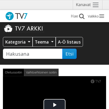
Näytä
Kanavat
valikko
Valikko
Kategoria
Teema
A-Ö listaus
Etsi
Oletussoitin
Vaihtoehtoinen soitin