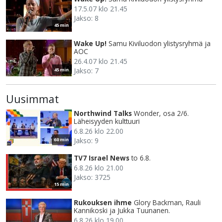
17.5.07 klo 21.45
Jakso: 8
45 min
Wake Up!
Samu Kiviluodon ylistysryhmä ja
AOC
26.4.07 klo 21.45
Jakso: 7
45 min
Uusimmat
Northwind Talks
Wonder, osa 2/6.
Läheisyyden kulttuuri
6.8.26 klo 22.00
Jakso: 9
60 min
TV7 Israel News
to 6.8.
6.8.26 klo 21.00
Jakso: 3725
15 min
Rukouksen ihme
Glory Backman, Rauli
Kannikoski ja Jukka Tuunanen.
6.8.26 klo 19.00