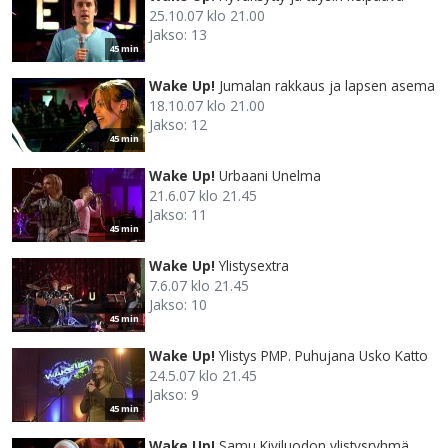
25.10.07 klo 21.00
Jakso: 13
45 min
Wake Up!
Jumalan rakkaus ja lapsen asema
18.10.07 klo 21.00
Jakso: 12
45 min
Wake Up!
Urbaani Unelma
21.6.07 klo 21.45
Jakso: 11
45 min
Wake Up!
Ylistysextra
7.6.07 klo 21.45
Jakso: 10
45 min
Wake Up!
Ylistys PMP. Puhujana Usko Katto
24.5.07 klo 21.45
Jakso: 9
45 min
Wake Up!
Samu Kiviluodon ylistysryhmä