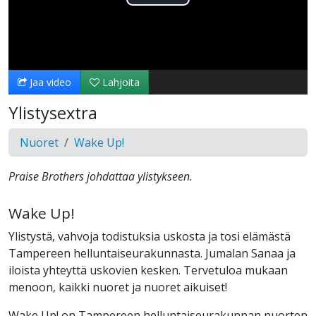
Toista
Video
Jaa video
Lahjoita
Ylistysextra
Nuoret
Wake Up!
Praise Brothers johdattaa ylistykseen.
Wake Up!
Ylistystä, vahvoja todistuksia uskosta ja tosi elämästä
Tampereen helluntaiseurakunnasta. Jumalan Sanaa ja
iloista yhteyttä uskovien kesken. Tervetuloa mukaan
menoon, kaikki nuoret ja nuoret aikuiset!
Wake Up! on Tampereen helluntaiseurakunnan nuorten