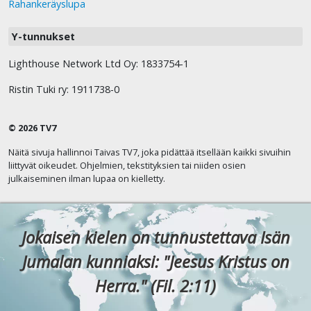
Rahankeräyslupa
Y-tunnukset
Lighthouse Network Ltd Oy: 1833754-1
Ristin Tuki ry: 1911738-0
© 2026 TV7
Näitä sivuja hallinnoi Taivas TV7, joka pidättää itsellään kaikki sivuihin
liittyvät oikeudet. Ohjelmien, tekstityksien tai niiden osien
julkaiseminen ilman lupaa on kielletty.
Jokaisen kielen on tunnustettava Isän
Jumalan kunniaksi: "Jeesus Kristus on
Herra." (Fil. 2:11)