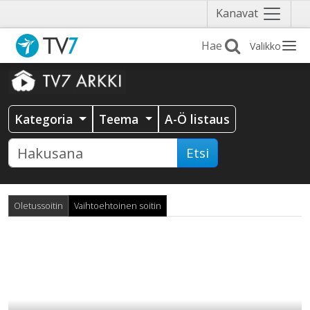
Näytä
Kanavat
valikko
Valikko
Kategoria
Teema
A-Ö listaus
Etsi
Oletussoitin
Vaihtoehtoinen soitin