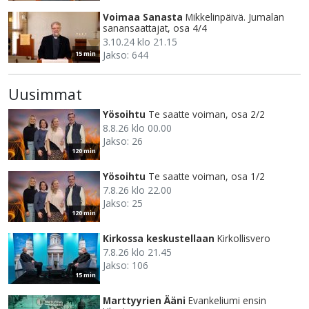
Voimaa Sanasta
Mikkelinpäivä. Jumalan
sanansaattajat, osa 4/4
3.10.24 klo 21.15
Jakso: 644
15 min
Uusimmat
Yösoihtu
Te saatte voiman, osa 2/2
8.8.26 klo 00.00
Jakso: 26
120 min
Yösoihtu
Te saatte voiman, osa 1/2
7.8.26 klo 22.00
Jakso: 25
120 min
Kirkossa keskustellaan
Kirkollisvero
7.8.26 klo 21.45
Jakso: 106
15 min
Marttyyrien Ääni
Evankeliumi ensin