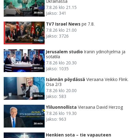
Ukrainassa
7.8.26 klo 21.15
Jakso: 341
30 min
TV7 Israel News
pe 7.8.
7.8.26 klo 21.00
Jakso: 3726
15 min
Jerusalem studio
Iranin ydinohjelma ja
sotatila
7.8.26 klo 20.30
Jakso: 1035
30 min
Isännän pöydässä
Vieraana Veikko Flink.
Osa 2/3
7.8.26 klo 20.00
Jakso: 583
30 min
Yliluonnollista
Vieraana David Herzog
7.8.26 klo 19.30
Jakso: 963
30 min
Henkien sota – tie vapauteen