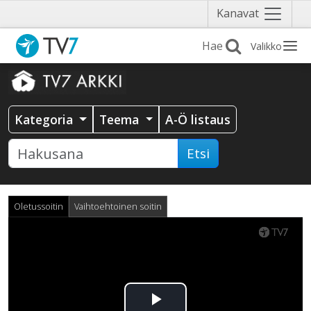
Näytä
Kanavat
valikko
Valikko
Kategoria
Teema
A-Ö listaus
Etsi
Oletussoitin
Vaihtoehtoinen soitin