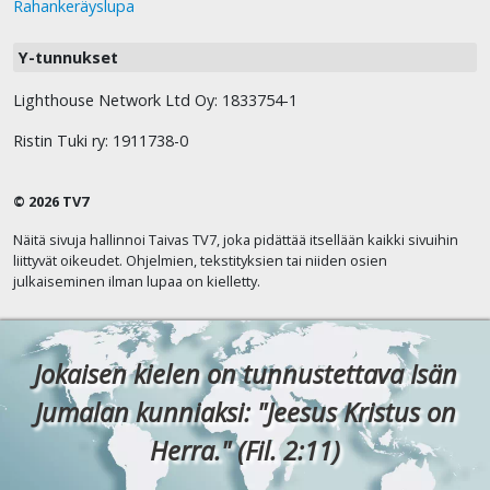
Rahankeräyslupa
Y-tunnukset
Lighthouse Network Ltd Oy: 1833754-1
Ristin Tuki ry: 1911738-0
© 2026 TV7
Näitä sivuja hallinnoi Taivas TV7, joka pidättää itsellään kaikki sivuihin
liittyvät oikeudet. Ohjelmien, tekstityksien tai niiden osien
julkaiseminen ilman lupaa on kielletty.
Jokaisen kielen on tunnustettava Isän
Jumalan kunniaksi: "Jeesus Kristus on
Herra." (Fil. 2:11)