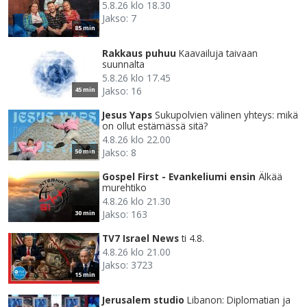
5.8.26 klo 18.30
Jakso: 7
85 min
Rakkaus puhuu
Kaavailuja taivaan
suunnalta
5.8.26 klo 17.45
Jakso: 16
45 min
Jesus Yaps
Sukupolvien välinen yhteys: mikä
on ollut estämässä sitä?
4.8.26 klo 22.00
Jakso: 8
50 min
Gospel First - Evankeliumi ensin
Älkää
murehtiko
4.8.26 klo 21.30
Jakso: 163
30 min
TV7 Israel News
ti 4.8.
4.8.26 klo 21.00
Jakso: 3723
15 min
Jerusalem studio
Libanon: Diplomatian ja