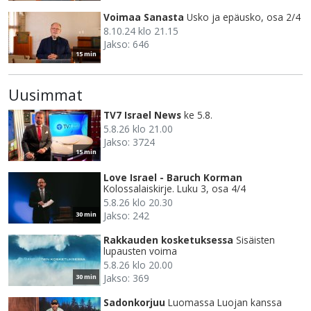
Voimaa Sanasta
Usko ja epäusko, osa 2/4
8.10.24 klo 21.15
Jakso: 646
15 min
Uusimmat
TV7 Israel News
ke 5.8.
5.8.26 klo 21.00
Jakso: 3724
15 min
Love Israel - Baruch Korman
Kolossalaiskirje. Luku 3, osa 4/4
5.8.26 klo 20.30
Jakso: 242
30 min
Rakkauden kosketuksessa
Sisäisten
lupausten voima
5.8.26 klo 20.00
Jakso: 369
30 min
Sadonkorjuu
Luomassa Luojan kanssa