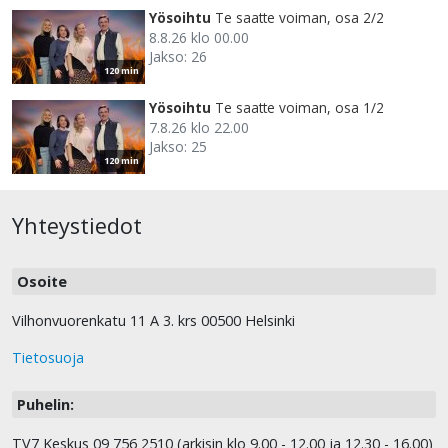
Yösoihtu
Te saatte voiman, osa 2/2
8.8.26 klo 00.00
Jakso: 26
120 min
Yösoihtu
Te saatte voiman, osa 1/2
7.8.26 klo 22.00
Jakso: 25
120 min
Yhteystiedot
Osoite
Vilhonvuorenkatu 11 A 3. krs 00500 Helsinki
Tietosuoja
Puhelin:
TV7 Keskus 09 756 2510 (arkisin klo 9.00 - 12.00 ja 12.30 - 16.00)