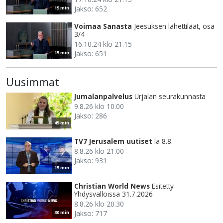
Jakso: 652
15 min
Voimaa Sanasta
Jeesuksen lähettiläät, osa
3/4
16.10.24 klo 21.15
Jakso: 651
15 min
Uusimmat
Jumalanpalvelus
Urjalan seurakunnasta
9.8.26 klo 10.00
Jakso: 286
45 min
TV7 Jerusalem uutiset
la 8.8.
8.8.26 klo 21.00
Jakso: 931
15 min
Christian World News
Esitetty
Yhdysvalloissa 31.7.2026
8.8.26 klo 20.30
Jakso: 717
30 min