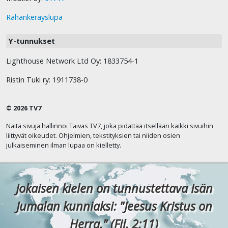
Rahankeräyslupa
Y-tunnukset
Lighthouse Network Ltd Oy: 1833754-1
Ristin Tuki ry: 1911738-0
© 2026 TV7
Näitä sivuja hallinnoi Taivas TV7, joka pidättää itsellään kaikki sivuihin
liittyvät oikeudet. Ohjelmien, tekstityksien tai niiden osien
julkaiseminen ilman lupaa on kielletty.
Jokaisen kielen on tunnustettava Isän
Jumalan kunniaksi: "Jeesus Kristus on
Herra." (Fil. 2:11)