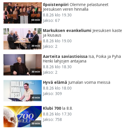
Ilpoistenpiiri
Olemme pelastuneet
Jeesuksen veren hinnalla
8.8.26 klo 19.30
Jakso: 67
60 min
Markuksen evankeliumi
Jeesuksen kaste
ja kiusaus
8.8.26 klo 19.00
Jakso: 2
30 min
Aarteita saviastioissa
Isä, Poika ja Pyhä
Henki lahjojen antajana
8.8.26 klo 18.30
Jakso: 2
30 min
Hyvä elämä
Jumalan voima meissä
8.8.26 klo 18.00
Jakso: 309
30 min
Klubi 700
la 8.8.
8.8.26 klo 17.30
Jakso: 758
30 min