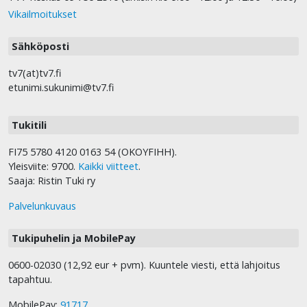
Vikailmoitukset
Sähköposti
tv7(at)tv7.fi
etunimi.sukunimi@tv7.fi
Tukitili
FI75 5780 4120 0163 54 (OKOYFIHH).
Yleisviite: 9700.
Kaikki viitteet
.
Saaja: Ristin Tuki ry
Palvelunkuvaus
Tukipuhelin ja MobilePay
0600-02030 (12,92 eur + pvm). Kuuntele viesti, että lahjoitus
tapahtuu.
MobilePay:
91717