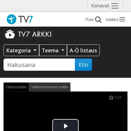
Näytä
Kanavat
valikko
Valikko
Kategoria
Teema
A-Ö listaus
Etsi
Oletussoitin
Vaihtoehtoinen soitin