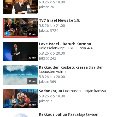
6.8.26 klo 18.00
Jakso: 26
30 min
TV7 Israel News
ke 5.8.
5.8.26 klo 21.00
Jakso: 3724
15 min
Love Israel - Baruch Korman
Kolossalaiskirje. Luku 3, osa 4/4
5.8.26 klo 20.30
Jakso: 242
30 min
Rakkauden kosketuksessa
Sisäisten
lupausten voima
5.8.26 klo 20.00
Jakso: 369
30 min
Sadonkorjuu
Luomassa Luojan kanssa
5.8.26 klo 18.30
Jakso: 7
85 min
Rakkaus puhuu
Kaavailuja taivaan