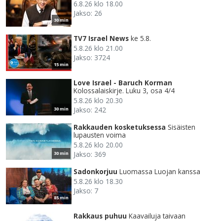
6.8.26 klo 18.00
Jakso: 26
30 min
TV7 Israel News
ke 5.8.
5.8.26 klo 21.00
Jakso: 3724
15 min
Love Israel - Baruch Korman
Kolossalaiskirje. Luku 3, osa 4/4
5.8.26 klo 20.30
Jakso: 242
30 min
Rakkauden kosketuksessa
Sisäisten
lupausten voima
5.8.26 klo 20.00
Jakso: 369
30 min
Sadonkorjuu
Luomassa Luojan kanssa
5.8.26 klo 18.30
Jakso: 7
85 min
Rakkaus puhuu
Kaavailuja taivaan