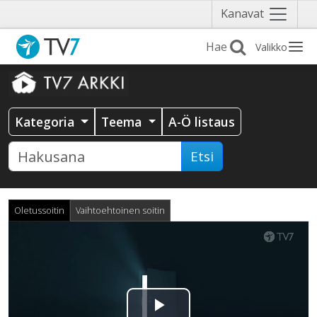
Näytä
Kanavat
valikko
Valikko
Kategoria
Teema
A-Ö listaus
Etsi
Oletussoitin
Vaihtoehtoinen soitin