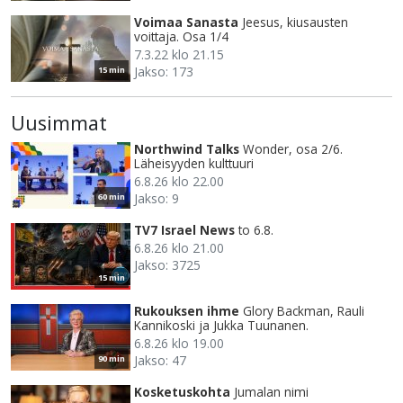
Voimaa Sanasta
Jeesus, kiusausten
voittaja. Osa 1/4
7.3.22 klo 21.15
Jakso: 173
15 min
Uusimmat
Northwind Talks
Wonder, osa 2/6.
Läheisyyden kulttuuri
6.8.26 klo 22.00
Jakso: 9
60 min
TV7 Israel News
to 6.8.
6.8.26 klo 21.00
Jakso: 3725
15 min
Rukouksen ihme
Glory Backman, Rauli
Kannikoski ja Jukka Tuunanen.
6.8.26 klo 19.00
Jakso: 47
90 min
Kosketuskohta
Jumalan nimi