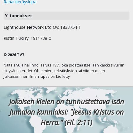
Rahankeräyslupa
Y-tunnukset
Lighthouse Network Ltd Oy: 1833754-1
Ristin Tuki ry: 1911738-0
© 2026 TV7
Näitä sivuja hallinnoi Taivas TV7, joka pidättää itsellään kaikki sivuihin
liittyvät oikeudet. Ohjelmien, tekstityksien tai niiden osien
julkaiseminen ilman lupaa on kielletty.
Jokaisen kielen on tunnustettava Isän
Jumalan kunniaksi: "Jeesus Kristus on
Herra." (Fil. 2:11)