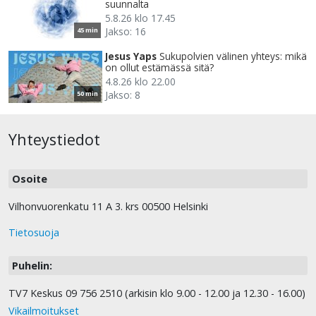
suunnalta
5.8.26 klo 17.45
Jakso: 16
45 min
Jesus Yaps
Sukupolvien välinen yhteys: mikä
on ollut estämässä sitä?
4.8.26 klo 22.00
Jakso: 8
50 min
Yhteystiedot
Osoite
Vilhonvuorenkatu 11 A 3. krs 00500 Helsinki
Tietosuoja
Puhelin:
TV7 Keskus 09 756 2510 (arkisin klo 9.00 - 12.00 ja 12.30 - 16.00)
Vikailmoitukset