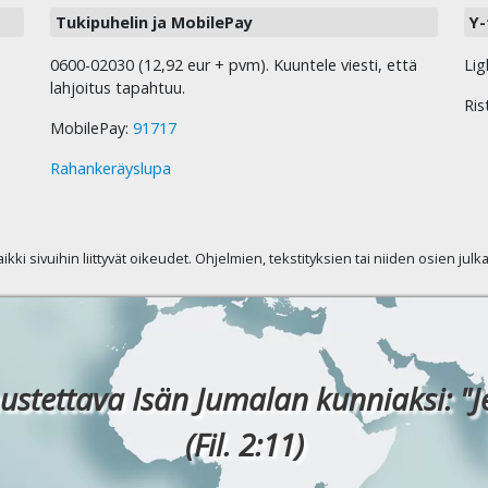
Tukipuhelin ja MobilePay
Y-
0600-02030 (12,92 eur + pvm). Kuuntele viesti, että
Lig
lahjoitus tapahtuu.
Ris
MobilePay:
91717
Rahankeräyslupa
kaikki sivuihin liittyvät oikeudet. Ohjelmien, tekstityksien tai niiden osien jul
ustettava Isän Jumalan kunniaksi: "J
(Fil. 2:11)