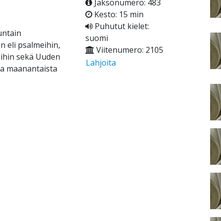
Jaksonumero: 483
Kesto: 15 min
Puhutut kielet:
untain
suomi
 eli psalmeihin,
Viitenumero: 2105
eihin sekä Uuden
Lahjoita
ina maanantaista