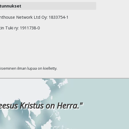
tunnukset
hthouse Network Ltd Oy: 1833754-1
tin Tuki ry: 1911738-0
kaiseminen ilman lupaa on kielletty.
eesus Kristus on Herra."