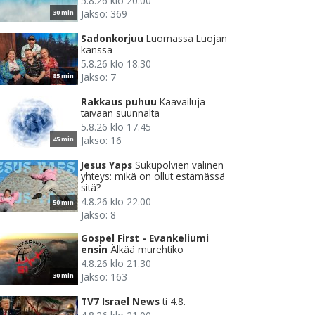
5.8.26 klo 20.00
Jakso: 369
30 min
Sadonkorjuu
Luomassa Luojan
kanssa
5.8.26 klo 18.30
Jakso: 7
85 min
Rakkaus puhuu
Kaavailuja
taivaan suunnalta
5.8.26 klo 17.45
Jakso: 16
45 min
Jesus Yaps
Sukupolvien välinen
yhteys: mikä on ollut estämässä
sitä?
4.8.26 klo 22.00
50 min
Jakso: 8
Gospel First - Evankeliumi
ensin
Älkää murehtiko
4.8.26 klo 21.30
Jakso: 163
30 min
TV7 Israel News
ti 4.8.