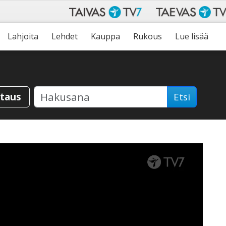
Lahjoita
Lehdet
Kauppa
Rukous
Lue lisää
staus
Etsi