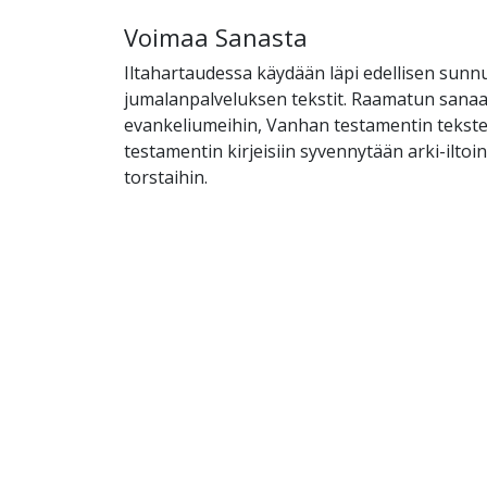
Voimaa Sanasta
Iltahartaudessa käydään läpi edellisen sunn
jumalanpalveluksen tekstit. Raamatun sanaan
evankeliumeihin, Vanhan testamentin tekst
testamentin kirjeisiin syvennytään arki-ilto
torstaihin.