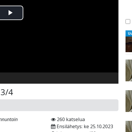
Toista
Video
U
 3/4
unnuntain
260 katselua
Ensilähetys: ke 25.10.2023