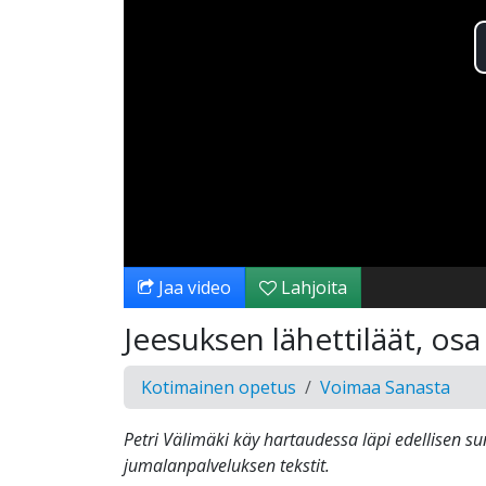
Jaa video
Lahjoita
Jeesuksen lähettiläät, osa
Kotimainen opetus
Voimaa Sanasta
Petri Välimäki käy hartaudessa läpi edellisen s
jumalanpalveluksen tekstit.