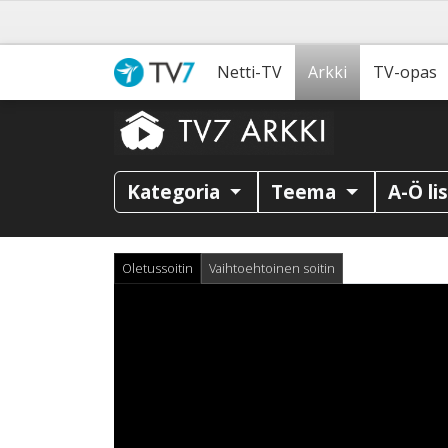
Netti-TV
Arkki
TV-opas
Kategoria
Teema
A-Ö li
Oletussoitin
Vaihtoehtoinen soitin