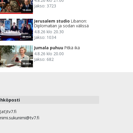
4.8.26 klo 21.00
Jakso: 3723
15 min
Jerusalem studio
Libanon:
Diplomatian ja sodan välissä
4.8.26 klo 20.30
Jakso: 1034
30 min
Jumala puhuu
Pitkä ikä
4.8.26 klo 20.00
Jakso: 682
30 min
hköposti
(at)tv7.fi
nimi.sukunimi@tv7.fi