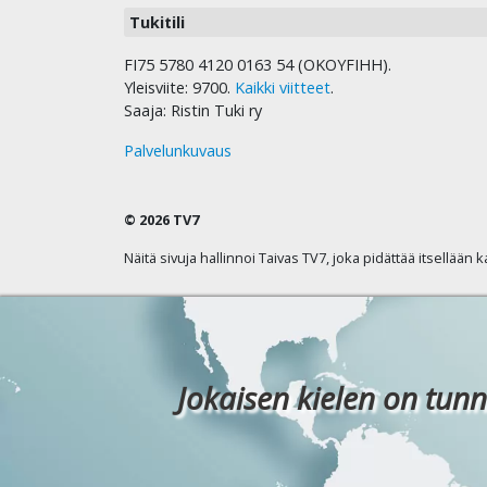
Tukitili
FI75 5780 4120 0163 54 (OKOYFIHH).
Yleisviite: 9700.
Kaikki viitteet
.
Saaja: Ristin Tuki ry
Palvelunkuvaus
© 2026 TV7
Näitä sivuja hallinnoi Taivas TV7, joka pidättää itsellään 
Jokaisen kielen on tunn