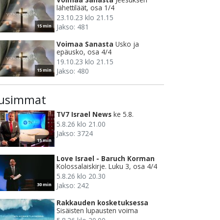
lähettiläät, osa 1/4
23.10.23 klo 21.15
Jakso: 481
15 min
Voimaa Sanasta
Usko ja
epäusko, osa 4/4
19.10.23 klo 21.15
Jakso: 480
15 min
usimmat
TV7 Israel News
ke 5.8.
5.8.26 klo 21.00
Jakso: 3724
15 min
Love Israel - Baruch Korman
Kolossalaiskirje. Luku 3, osa 4/4
5.8.26 klo 20.30
Jakso: 242
30 min
Rakkauden kosketuksessa
Sisäisten lupausten voima