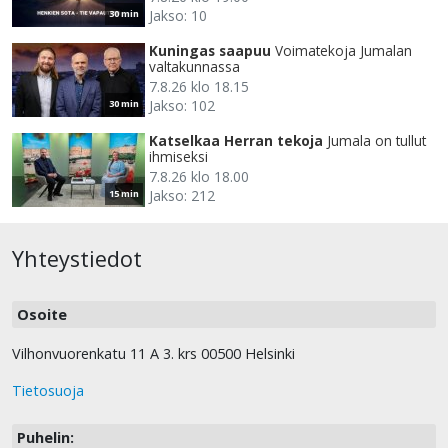
Jakso: 10
30 min
Kuningas saapuu
Voimatekoja Jumalan
valtakunnassa
7.8.26 klo 18.15
Jakso: 102
30 min
Katselkaa Herran tekoja
Jumala on tullut
ihmiseksi
7.8.26 klo 18.00
Jakso: 212
15 min
Yhteystiedot
Osoite
Vilhonvuorenkatu 11 A 3. krs 00500 Helsinki
Tietosuoja
Puhelin: