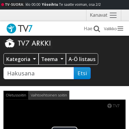
TV-SUORA:
klo 00.00
Yösoihtu
Te saatte voiman, osa 2/2
Näytä
Kanavat
valikko
Valikko
Kategoria
Teema
A-Ö listaus
Etsi
Oletussoitin
Vaihtoehtoinen soitin