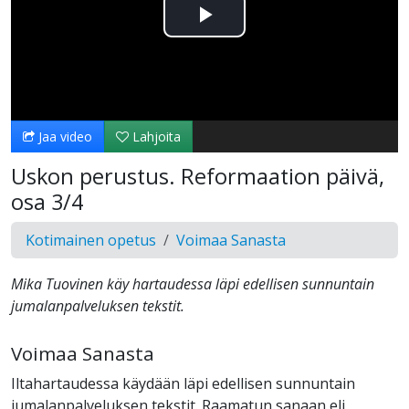
Toista
Video
Jaa video
Lahjoita
Uskon perustus. Reformaation päivä,
osa 3/4
Kotimainen opetus
Voimaa Sanasta
Mika Tuovinen käy hartaudessa läpi edellisen sunnuntain
jumalanpalveluksen tekstit.
Voimaa Sanasta
Iltahartaudessa käydään läpi edellisen sunnuntain
jumalanpalveluksen tekstit. Raamatun sanaan eli