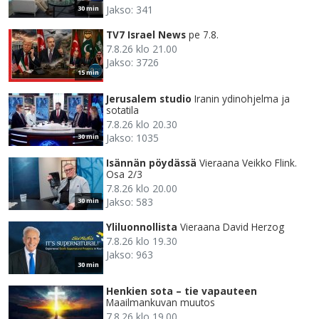
Jakso: 341
30 min
TV7 Israel News
pe 7.8.
7.8.26 klo 21.00
Jakso: 3726
15 min
Jerusalem studio
Iranin ydinohjelma ja
sotatila
7.8.26 klo 20.30
Jakso: 1035
30 min
Isännän pöydässä
Vieraana Veikko Flink.
Osa 2/3
7.8.26 klo 20.00
Jakso: 583
30 min
Yliluonnollista
Vieraana David Herzog
7.8.26 klo 19.30
Jakso: 963
30 min
Henkien sota – tie vapauteen
Maailmankuvan muutos
7.8.26 klo 19.00