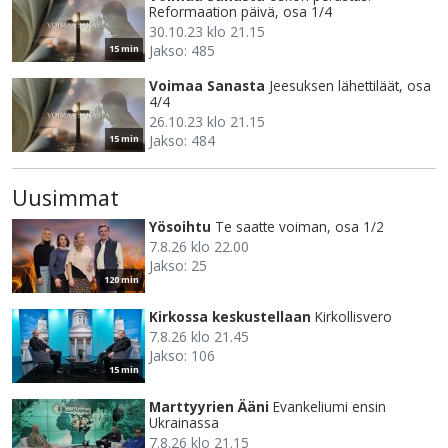
Reformaation päivä, osa 1/4
30.10.23 klo 21.15
Jakso: 485
15 min
Voimaa Sanasta
Jeesuksen lähettiläät, osa
4/4
26.10.23 klo 21.15
Jakso: 484
15 min
Uusimmat
Yösoihtu
Te saatte voiman, osa 1/2
7.8.26 klo 22.00
Jakso: 25
120 min
Kirkossa keskustellaan
Kirkollisvero
7.8.26 klo 21.45
Jakso: 106
15 min
Marttyyrien Ääni
Evankeliumi ensin
Ukrainassa
7.8.26 klo 21.15