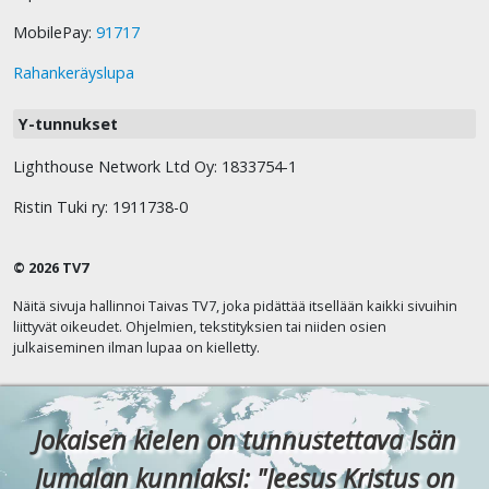
MobilePay:
91717
Rahankeräyslupa
Y-tunnukset
Lighthouse Network Ltd Oy: 1833754-1
Ristin Tuki ry: 1911738-0
© 2026 TV7
Näitä sivuja hallinnoi Taivas TV7, joka pidättää itsellään kaikki sivuihin
liittyvät oikeudet. Ohjelmien, tekstityksien tai niiden osien
julkaiseminen ilman lupaa on kielletty.
Jokaisen kielen on tunnustettava Isän
Jumalan kunniaksi: "Jeesus Kristus on